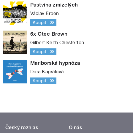
Pastvina zmizelých
Václav Erben
Koupit
6x Otec Brown
Gilbert Keith Chesterton
Koupit
Mariborská hypnóza
Dora Kaprálová
Koupit
Český rozhlas
O nás