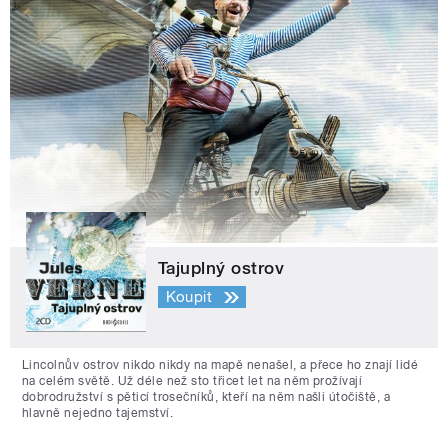
Tajuplný ostrov
Koupit
Lincolnův ostrov nikdo nikdy na mapě nenašel, a přece ho znají lidé
na celém světě. Už déle než sto třicet let na něm prožívají
dobrodružství s pěticí trosečníků, kteří na něm našli útočiště, a
hlavně nejedno tajemství.