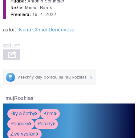
Hudba:
Antonín Schindler
Režie:
Michal Bureš
Premiéra:
16. 4. 2022
autor:
Ivana Chmel Denčevová
Všechny díly pořadu na mujRozhlas
mujRozhlas
Hry a četby
Krimi
Pohádky
Pořady
Živé vysílání