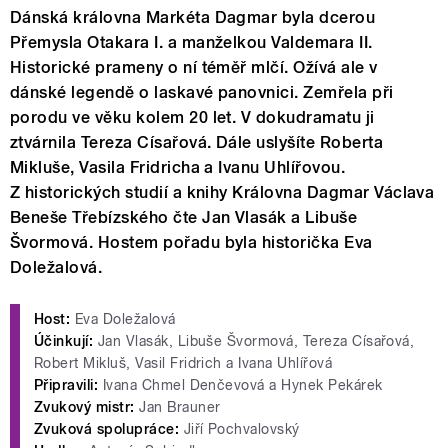
Dánská královna Markéta Dagmar byla dcerou
Přemysla Otakara I. a manželkou Valdemara II.
Historické prameny o ní téměř mlčí. Ožívá ale v
dánské legendě o laskavé panovnici. Zemřela při
porodu ve věku kolem 20 let. V dokudramatu ji
ztvárnila Tereza Císařová. Dále uslyšíte Roberta
Mikluše, Vasila Fridricha a Ivanu Uhlířovou.
Z historických studií a knihy Královna Dagmar Václava
Beneše Třebízského čte Jan Vlasák a Libuše
Švormová. Hostem pořadu byla historička Eva
Doležalová.
Host:
Eva Doležalová
Účinkují:
Jan Vlasák, Libuše Švormová, Tereza Císařová,
Robert Mikluš, Vasil Fridrich a Ivana Uhlířová
Připravili:
Ivana Chmel Denčevová a Hynek Pekárek
Zvukový mistr:
Jan Brauner
Zvuková spolupráce:
Jiří Pochvalovský