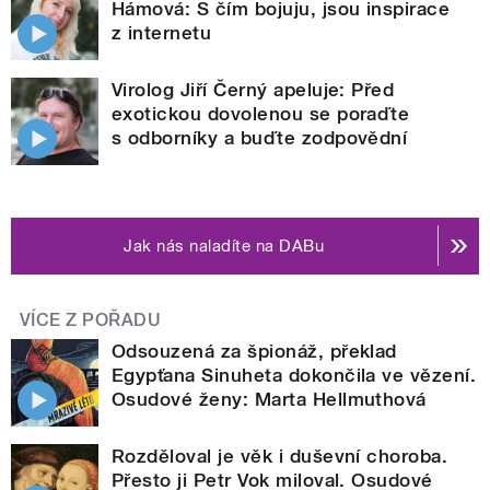
Hámová: S čím bojuju, jsou inspirace
z internetu
Virolog Jiří Černý apeluje: Před
exotickou dovolenou se poraďte
s odborníky a buďte zodpovědní
Jak nás naladíte na DABu
VÍCE Z POŘADU
Odsouzená za špionáž, překlad
Egypťana Sinuheta dokončila ve vězení.
Osudové ženy: Marta Hellmuthová
Rozděloval je věk i duševní choroba.
Přesto ji Petr Vok miloval. Osudové