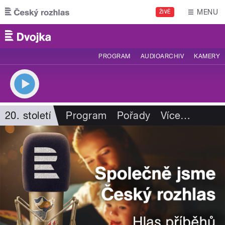
Přejít k hlavnímu obsahu
MENU
ŽIVĚ
PROGRAM
AUDIOARCHIV
KAMERY
20. století
Program
Pořady
Více
…