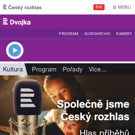
Přejít k hlavnímu obsahu
MENU
ŽIVĚ
PROGRAM
AUDIOARCHIV
KAMERY
Kultura
Program
Pořady
Více
…