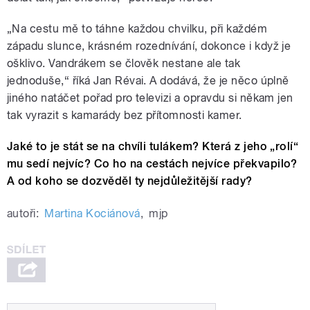
„Na cestu mě to táhne každou chvilku, při každém
západu slunce, krásném rozednívání, dokonce i když je
ošklivo. Vandrákem se člověk nestane ale tak
jednoduše,“ říká Jan Révai. A dodává, že je něco úplně
jiného natáčet pořad pro televizi a opravdu si někam jen
tak vyrazit s kamarády bez přítomnosti kamer.
Jaké to je stát se na chvíli tulákem? Která z jeho „rolí“
mu sedí nejvíc? Co ho na cestách nejvíce překvapilo?
A od koho se dozvěděl ty nejdůležitější rady?
autoři:
Martina Kociánová
,
mjp