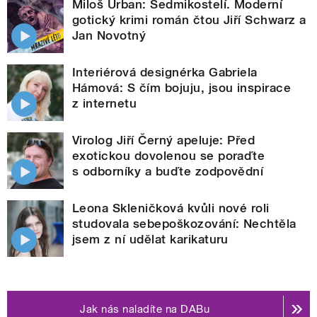
Miloš Urban: Sedmikostelí. Moderní
gotický krimi román čtou Jiří Schwarz a
Jan Novotný
Interiérová designérka Gabriela
Hámová: S čím bojuju, jsou inspirace
z internetu
Virolog Jiří Černý apeluje: Před
exotickou dovolenou se poraďte
s odborníky a buďte zodpovědní
Leona Skleničková kvůli nové roli
studovala sebepoškozování: Nechtěla
jsem z ní udělat karikaturu
Jak nás naladíte na DABu