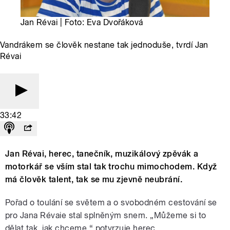
Jan Révai | Foto: Eva Dvořáková
Vandrákem se člověk nestane tak jednoduše, tvrdí Jan
Révai
33:42
Jan Révai, herec, tanečník, muzikálový zpěvák a
motorkář se vším stal tak trochu mimochodem. Když
má člověk talent, tak se mu zjevně neubrání.
Pořad o toulání se světem a o svobodném cestování se
pro Jana Révaie stal splněným snem. „Můžeme si to
dělat tak, jak chceme,“ potvrzuje herec.