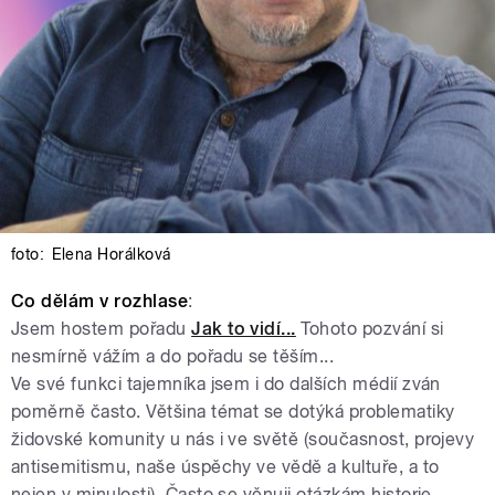
foto:
Elena Horálková
Co dělám v rozhlase
:
Jsem hostem pořadu
Jak to vidí...
Tohoto pozvání si
nesmírně vážím a do pořadu se těším...
Ve své funkci tajemníka jsem i do dalších médií zván
poměrně často. Většina témat se dotýká problematiky
židovské komunity u nás i ve světě (současnost, projevy
antisemitismu, naše úspěchy ve vědě a kultuře, a to
nejen v minulosti). Často se věnuji otázkám historie