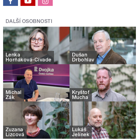
DALŠÍ OSOBNOSTI
Lenka
Dušan
Horňáková-Civade
Drbohlav
Michal
Kryštof
Žák
Mucha
Zuzana
Lukáš
Lizcová
Jelínek