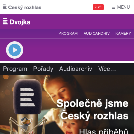
Přejít k hlavnímu obsahu
MENU
ŽIVĚ
PROGRAM
AUDIOARCHIV
KAMERY
Program
Pořady
Audioarchiv
Více
…