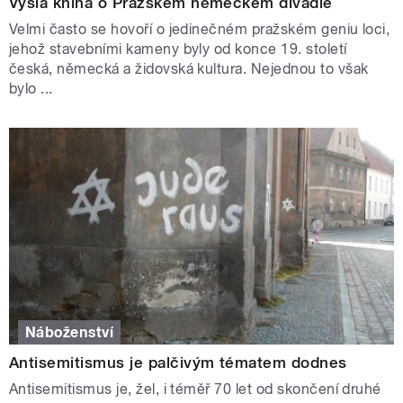
Vyšla kniha o Pražském německém divadle
Velmi často se hovoří o jedinečném pražském geniu loci,
jehož stavebními kameny byly od konce 19. století
česká, německá a židovská kultura. Nejednou to však
bylo ...
Náboženství
Antisemitismus je palčivým tématem dodnes
Antisemitismus je, žel, i téměř 70 let od skončení druhé