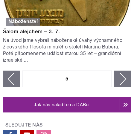
Náboženství
Šalom alejchem – 3. 7.
Na úvod jsme vybrali náboženské úvahy významného
židovského filosofa minulého století Martina Bubera.
Poté připomeneme událost starou 35 let – grandiózní
izraelské ...
STRÁNKY
5
n
zí
Jak nás naladíte na DABu
SLEDUJTE NÁS