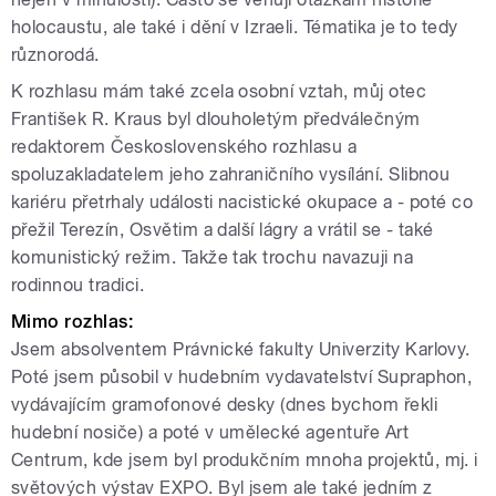
holocaustu, ale také i dění v Izraeli. Tématika je to tedy
různorodá.
K rozhlasu mám také zcela osobní vztah, můj otec
František R. Kraus byl dlouholetým předválečným
redaktorem Československého rozhlasu a
spoluzakladatelem jeho zahraničního vysílání. Slibnou
kariéru přetrhaly události nacistické okupace a - poté co
přežil Terezín, Osvětim a další lágry a vrátil se - také
komunistický režim. Takže tak trochu navazuji na
rodinnou tradici.
Mimo rozhlas:
Jsem absolventem Právnické fakulty Univerzity Karlovy.
Poté jsem působil v hudebním vydavatelství Supraphon,
vydávajícím gramofonové desky (dnes bychom řekli
hudební nosiče) a poté v umělecké agentuře Art
Centrum, kde jsem byl produkčním mnoha projektů, mj. i
světových výstav EXPO. Byl jsem ale také jedním z