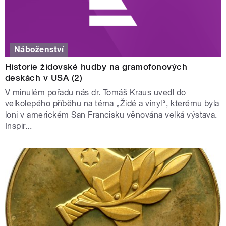
Náboženství
Historie židovské hudby na gramofonových
deskách v USA (2)
V minulém pořadu nás dr. Tomáš Kraus uvedl do
velkolepého příběhu na téma „Židé a vinyl“, kterému byla
loni v americkém San Francisku věnována velká výstava.
Inspir...