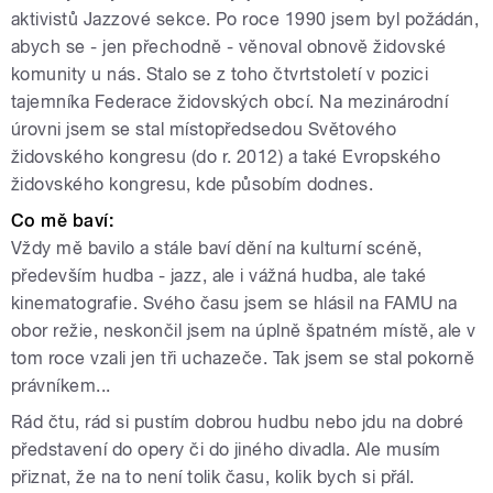
aktivistů Jazzové sekce. Po roce 1990 jsem byl požádán,
abych se - jen přechodně - věnoval obnově židovské
komunity u nás. Stalo se z toho čtvrtstoletí v pozici
tajemníka Federace židovských obcí. Na mezinárodní
úrovni jsem se stal místopředsedou Světového
židovského kongresu (do r. 2012) a také Evropského
židovského kongresu, kde působím dodnes.
Co mě baví:
Vždy mě bavilo a stále baví dění na kulturní scéně,
především hudba - jazz, ale i vážná hudba, ale také
kinematografie. Svého času jsem se hlásil na FAMU na
obor režie, neskončil jsem na úplně špatném místě, ale v
tom roce vzali jen tři uchazeče. Tak jsem se stal pokorně
právníkem...
Rád čtu, rád si pustím dobrou hudbu nebo jdu na dobré
představení do opery či do jiného divadla. Ale musím
přiznat, že na to není tolik času, kolik bych si přál.