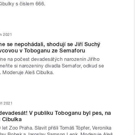
ibulky s číslem 666.
jen 2021
me se nepohádali, shodují se Jiří Suchý
avcovou v Toboganu ze Semaforu
ne na počest devadesátých narozenin Jiřího
eňte si narozeniny divadla Semafor, odkud se
n. Moderuje Aleš Cibulka.
áří 2021
devadesát! V publiku Toboganu byl pes, na
 Cibulka
 let Zoo Praha. Slavit přišli Tomáš Töpfer, Veronika
slav Bobek a Jaroslav Samson Lenk. Moderuje Aleš