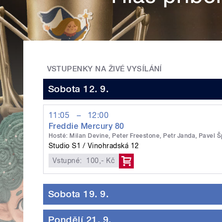
VSTUPENKY NA ŽIVÉ VYSÍLÁNÍ
Sobota 12. 9.
11:05
–
12:00
Freddie Mercury 80
Hosté: Milan Devine, Peter Freestone, Petr Janda, Pavel Š
Studio S1
Vinohradská 12
Vstupné:
100,- Kč
Sobota 19. 9.
Pondělí 21. 9.