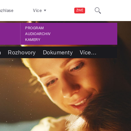
ozhlase
Více
ŽIVĚ
PROGRAM
AUDIOARCHIV
KAMERY
a
Rozhovory
Dokumenty
Více
…