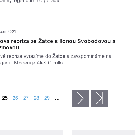
řicátiny legendárního pořadu.
rpen 2021
ová repríza ze Žatce s Ilonou Svobodovou a
zinovou
ové repríze vyrazíme do Žatce a zavzpomínáme na
ganu. Moderuje Aleš Cibulka.
25
26
27
28
29
…
následující ›
poslední »