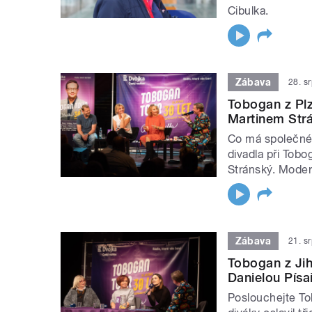
Cibulka.
Zábava
28. s
Tobogan z Pl
Martinem Str
Co má společné
divadla při Tobo
Stránský. Moder
Zábava
21. s
Tobogan z Ji
Danielou Písa
Poslouchejte Tob