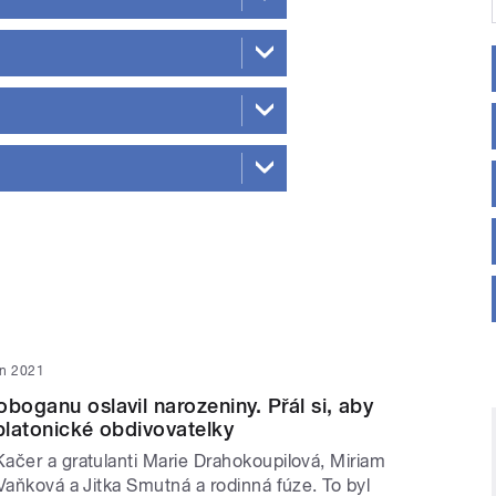
jen 2021
oboganu oslavil narozeniny. Přál si, aby
 platonické obdivovatelky
ačer a gratulanti Marie Drahokoupilová, Miriam
Vaňková a Jitka Smutná a rodinná fúze. To byl