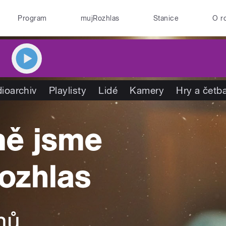
Program
mujRozhlas
Stanice
O r
ioarchiv
Playlisty
Lidé
Kamery
Hry a četb