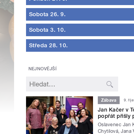
Sobota 26. 9.
Sobota 3. 10.
Středa 28. 10.
NEJNOVĚJŠÍ
Zábava
9. ří
Jan Kačer v T
popřát přišly
Oslavenec Jan K
Chytilová, Jana 