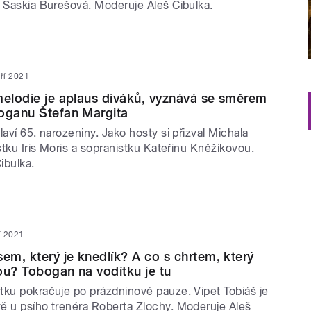
a Saskia Burešová. Moderuje Aleš Cibulka.
áří 2021
melodie je aplaus diváků, vyznává se směrem
oganu Štefan Margita
laví 65. narozeniny. Jako hosty si přizval Michala
istku Iris Moris a sopranistku Kateřinu Kněžíkovou.
ibulka.
ří 2021
sem, který je knedlík? A co s chrtem, který
ou? Tobogan na vodítku je tu
tku pokračuje po prázdninové pauze. Vipet Tobiáš je
ě u psího trenéra Roberta Zlochy. Moderuje Aleš