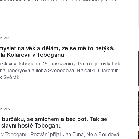
áří 2021
yslet na věk a dělám, že se mě to netýká,
ela Kolářová v Toboganu
 slaví v Toboganu 75. narozeniny. Popřát ji přišly Lída
ýna Taberyová a Ilona Svobodová. Na dálku i Jaromír
k Svěrák.
áří 2021
 burčáku, se smíchem a bez bot. Tak se
m slavní hosté Toboganu
 v Toboganu. Pozvání přijali Jan Tuna, Nela Boudová,