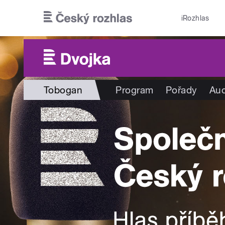
Přejít k hlavnímu obsahu
iRozhlas
Tobogan
Program
Pořady
Aud