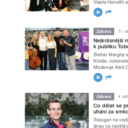
Vlasta Horváth 
Zábava
11. z
Nejkrásnější 
k publiku Tob
Štefan Margita s
Kindla, violonel
Moderuje Aleš C
Zábava
4. zá
Co dělat se p
uhání za srnk
Tobogan na vodí
dnes na návštěv