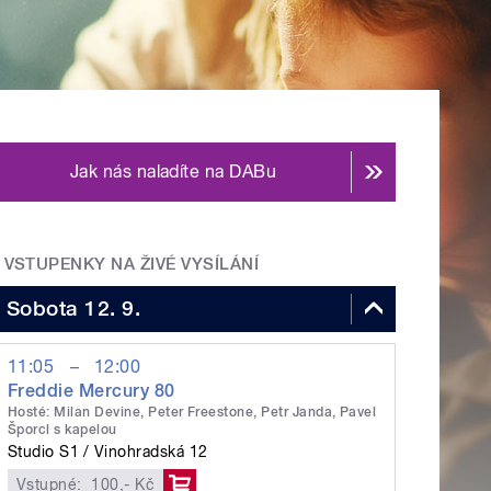
Jak nás naladíte na DABu
VSTUPENKY NA ŽIVÉ VYSÍLÁNÍ
Sobota 12. 9.
11:05
–
12:00
Freddie Mercury 80
Hosté: Milan Devine, Peter Freestone, Petr Janda, Pavel
Šporcl s kapelou
Studio S1
Vinohradská 12
Vstupné:
100,- Kč