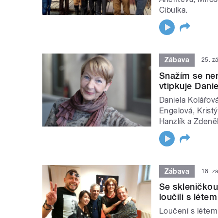
Cibulka.
Zábava
25. z
Snažím se nem
vtipkuje Dani
Daniela Kolářová
Engelová, Krist
Hanzlík a Zdeně
Zábava
18. z
Se skleničkou
loučili s léte
Loučení s létem