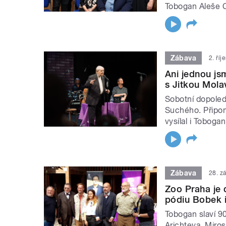
Tobogan Aleše C
Zábava
2. ří
Ani jednou js
s Jitkou Mol
Sobotní dopoled
Suchého. Připom
vysílal i Toboga
Zábava
28. z
Zoo Praha je 
pódiu Bobek i
Tobogan slaví 90
Arichteva, Miro