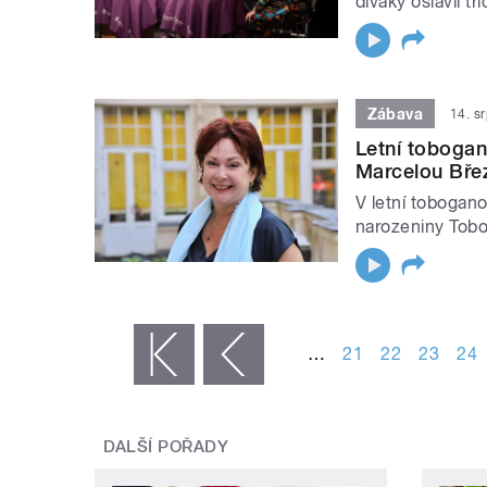
diváky oslavil t
Zábava
14. s
Letní tobogan
Marcelou Bře
V letní tobogan
narozeniny Tobo
STRÁNKY
…
21
22
23
24
« první
‹ předchozí
DALŠÍ POŘADY