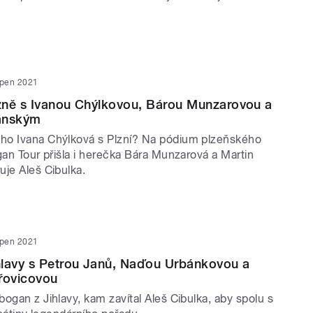
rpen 2021
zně s Ivanou Chýlkovou, Bárou Munzarovou a
ánským
ho Ivana Chýlková s Plzní? Na pódium plzeňského
gan Tour přišla i herečka Bára Munzarová a Martin
uje Aleš Cibulka.
rpen 2021
hlavy s Petrou Janů, Naďou Urbánkovou a
řovicovou
ogan z Jihlavy, kam zavítal Aleš Cibulka, aby spolu s