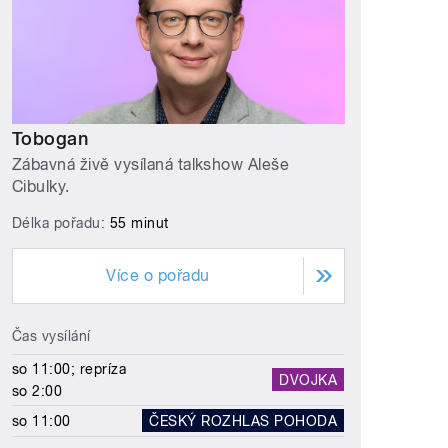
Tobogan
Zábavná živě vysílaná talkshow Aleše
Cibulky.
Délka pořadu:
55 minut
Více o pořadu
Čas vysílání
so 11:00; repríza
DVOJKA
so 2:00
so 11:00
ČESKÝ ROZHLAS POHODA