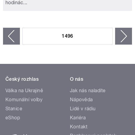
hodinác...
STRÁNKY
1496
n
zí
Český rozhlas
O nás
Válka na Ukrajině
Jak nás naladíte
Komunální volby
Nápověda
Stanice
Lidé v rádiu
eShop
Kariéra
Kontakt