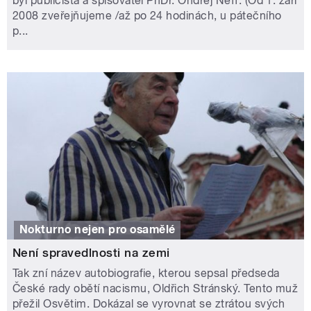
byl publicista a spisovatel PhDr. Ondřej Neff. (Od 1. září
2008 zveřejňujeme /až po 24 hodinách, u pátečního
p...
Nokturno nejen pro osamělé
Není spravedlnosti na zemi
Tak zní název autobiografie, kterou sepsal předseda
České rady obětí nacismu, Oldřich Stránský. Tento muž
přežil Osvětim. Dokázal se vyrovnat se ztrátou svých