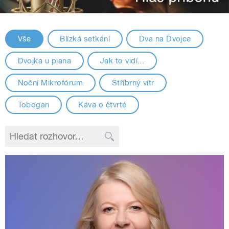
Vše
Blízká setkání
Dva na Dvojce
Dvojka u piana
Jak to vidí...
Noční Mikrofórum
Stříbrný vítr
Tobogan
Káva o čtvrté