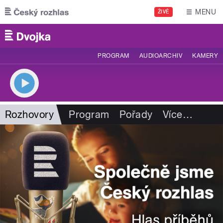
Přejít k hlavnímu obsahu
MENU
ŽIVĚ
PROGRAM
AUDIOARCHIV
KAMERY
Rozhovory
Program
Pořady
Více
…