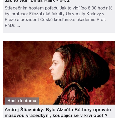
Jak to vidí Tomáš Halík - 24.3.
Středečním hostem pořadu Jak to vidí (po 8:30 hodině)
byl profesor Filozofické fakulty Univerzity Karlovy v
Praze a prezident České křesťanské akademie Prof.
PhDr. ...
Host do domu
Andrej Štiavnický: Byla Alžběta Báthory opravdu
masovou vražedkyní, koupající se v krvi obětí?