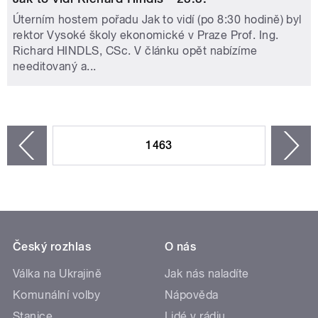
Úterním hostem pořadu Jak to vidí (po 8:30 hodině) byl
rektor Vysoké školy ekonomické v Praze Prof. Ing.
Richard HINDLS, CSc. V článku opět nabízíme
needitovaný a...
STRÁNKY
1463
n
zí
Český rozhlas
O nás
Válka na Ukrajině
Jak nás naladíte
Komunální volby
Nápověda
Stanice
Lidé v rádiu