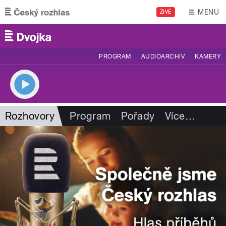
Přejít k hlavnímu obsahu
MENU
ŽIVĚ
PROGRAM
AUDIOARCHIV
KAMERY
Rozhovory
Program
Pořady
Více
…