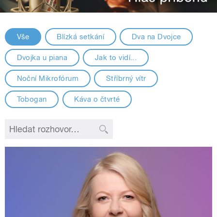
Vše
Blízká setkání
Dva na Dvojce
Dvojka u piana
Jak to vidí...
Noční Mikrofórum
Stříbrný vítr
Tobogan
Káva o čtvrté