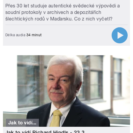
Přes 30 let studuje autentické svědecké výpovědi a
soudní protokoly v archivech a depozitářích
šlechtických rodů v Maďarsku. Co z nich vyčetl?
Délka audia
34 minut
Jak to vidí...
Jak to vidí Richard Hindls - 23.3.