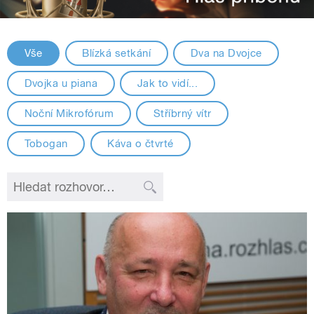
Vše
Blízká setkání
Dva na Dvojce
Dvojka u piana
Jak to vidí...
Noční Mikrofórum
Stříbrný vítr
Tobogan
Káva o čtvrté