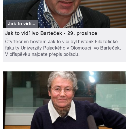
Jak to vidí...
Jak to vidí Ivo Barteček - 29. prosince
Čtvrtečním hostem Jak to vidí byl historik Filozofické
fakulty Univerzity Palackého v Olomouci Ivo Barteček.
V příspěvku najdete přepis pořadu.