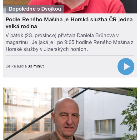
Dopoledne s Dvojkou
Podle Reného Mašína je Horská služba ČR jedna
velká rodina
V pátek (23. prosince) přivítala Daniela Brůhová v
magazínu „Je jaká je“ po 9:05 hodině Reného Mašína z
Horské služby v Jizerských horách.
Délka audia
33 minut