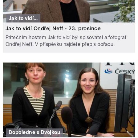
Jak to vidí...
Jak to vidí Ondřej Neff - 23. prosince
Pátečním hostem Jak to vidí byl spisovatel a fotograf
Ondřej Neff. V příspěvku najdete přepis pořadu.
Dopoledne s Dvojkou