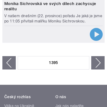
Monika Sichrovská ve svých dílech zachycuje
realitu
V našem dnešním (22. prosince) pořadu Je jaká je jsme
po 11:05 přivítali malířku Moniku Sichrovskou.
STRÁNKY
1395
n
zí
Český rozhlas
O nás
Válka na Ukrajině
Jak nás naladíte