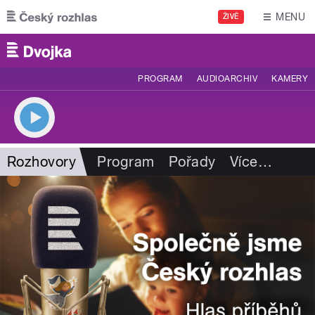
Přejít k hlavnímu obsahu
MENU
ŽIVĚ
PROGRAM
AUDIOARCHIV
KAMERY
Rozhovory
Program
Pořady
Více
…