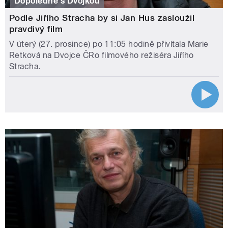
Dopoledne s Dvojkou
Podle Jiřího Stracha by si Jan Hus zasloužil
pravdivý film
V úterý (27. prosince) po 11:05 hodině přivítala Marie
Retková na Dvojce ČRo filmového režiséra Jiřího
Stracha.