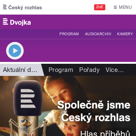
Přejít k hlavnímu obsahu
MENU
ŽIVĚ
PROGRAM
AUDIOARCHIV
KAMERY
Aktuální dění
Program
Pořady
Více
…