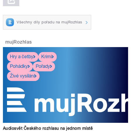
Všechny díly pořadu na mujRozhlas
mujRozhlas
Hry a četby
Krimi
Pohádky
Pořady
Živé vysílání
Audiosvět Českého rozhlasu na jednom místě