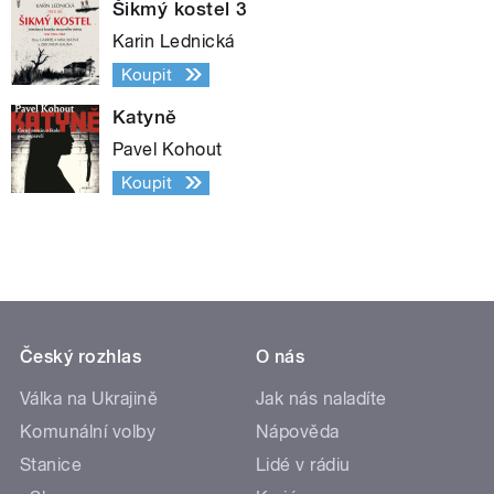
Šikmý kostel 3
Karin Lednická
Koupit
Katyně
Pavel Kohout
Koupit
Český rozhlas
O nás
Válka na Ukrajině
Jak nás naladíte
Komunální volby
Nápověda
Stanice
Lidé v rádiu