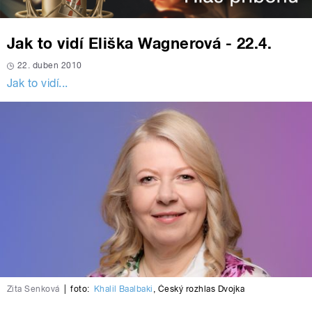
Jak to vidí Eliška Wagnerová - 22.4.
22. duben 2010
Jak to vidí...
Zita Senková
|
foto:
Khalil Baalbaki
,
Český rozhlas Dvojka