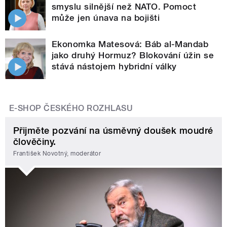
smyslu silnější než NATO. Pomoct
může jen únava na bojišti
Ekonomka Matesová: Báb al-Mandab
jako druhý Hormuz? Blokování úžin se
stává nástojem hybridní války
E-SHOP ČESKÉHO ROZHLASU
Přijměte pozvání na úsměvný doušek moudré
člověčiny.
František Novotný, moderátor