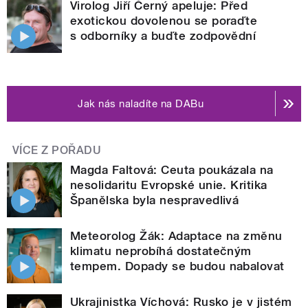
Virolog Jiří Černý apeluje: Před
exotickou dovolenou se poraďte
s odborníky a buďte zodpovědní
Jak nás naladíte na DABu
VÍCE Z POŘADU
Magda Faltová: Ceuta poukázala na
nesolidaritu Evropské unie. Kritika
Španělska byla nespravedlivá
Meteorolog Žák: Adaptace na změnu
klimatu neprobíhá dostatečným
tempem. Dopady se budou nabalovat
Ukrajinistka Víchová: Rusko je v jistém