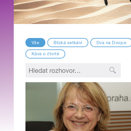
Vše
Blízká setkání
Dva na Dvojce
Káva o čtvrté