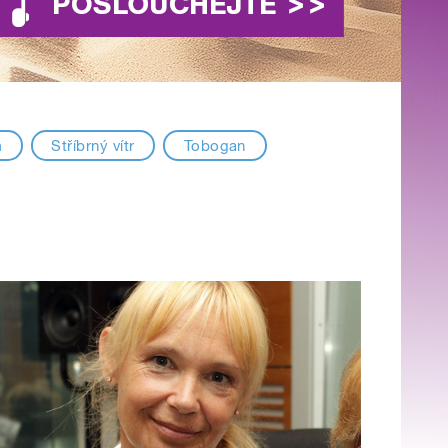
m
Stříbrný vítr
Tobogan