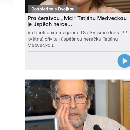
Dopoledne s Dvojkou
Pro čerstvou „lvici“ Taťjánu Medveckou
je úspěch herce...
V dopoledním magazínu Dvojky jsme dnes (22.
května) přivítali úspěšnou herečku Taťjánu
Medveckou.