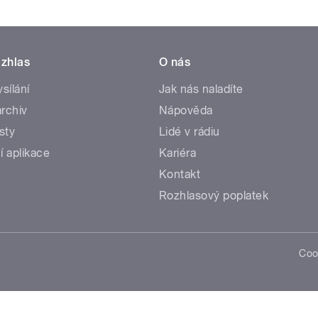
zhlas
O nás
ysílání
Jak nás naladíte
rchiv
Nápověda
sty
Lidé v rádiu
í aplikace
Kariéra
Kontakt
Rozhlasový poplatek
Coo