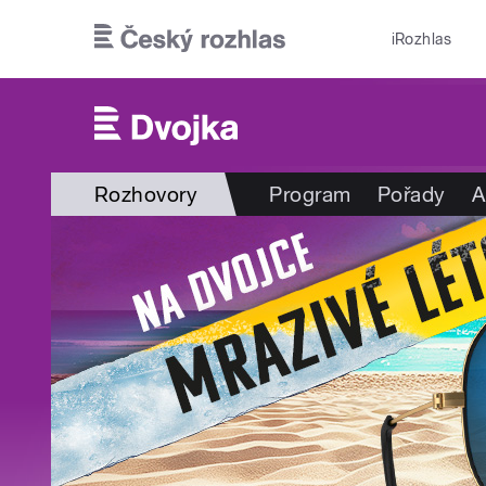
Přejít k hlavnímu obsahu
iRozhlas
Rozhovory
Program
Pořady
A