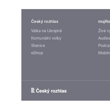
Český rozhlas
mujRo
Válka na Ukrajině
Živé v
Komunální volby
Audioa
Stanice
Podca
eShop
Mobiln