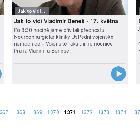
Jak to vidí...
Jak to vidí Vladimír Beneš - 17. května
Po 8:30 hodině jsme přivítali přednostu
Neurochirurgické kliniky Ústřední vojenské
nemocnice – Vojenské fakultní nemocnice
Praha Vladimíra Beneše.
367
1368
1369
1370
1371
1372
1373
1374
13