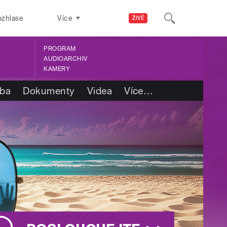
ozhlase
Více
ŽIVĚ
PROGRAM
AUDIOARCHIV
KAMERY
tba
Dokumenty
Videa
Více
…