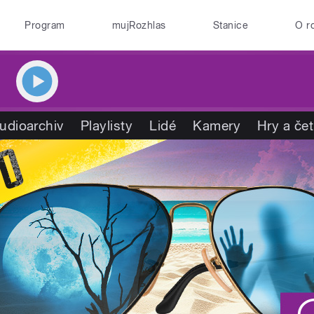
Program
mujRozhlas
Stanice
O r
udioarchiv
Playlisty
Lidé
Kamery
Hry a če