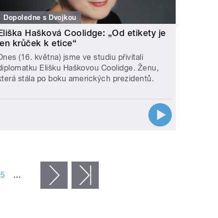
Dopoledne s Dvojkou
Eliška Hašková Coolidge: „Od etikety je
jen krůček k etice“
Dnes (16. května) jsme ve studiu přivítali
diplomatku Elišku Haškovou Coolidge. Ženu,
která stála po boku amerických prezidentů.
75
…
následující ›
poslední »