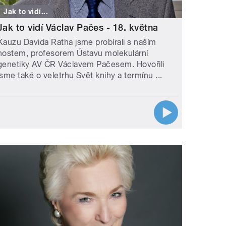
Jak to vidí...
Jak to vidí Václav Pačes - 18. května
Kauzu Davida Ratha jsme probírali s naším
hostem, profesorem Ústavu molekulární
genetiky AV ČR Václavem Pačesem. Hovořili
jsme také o veletrhu Svět knihy a termínu ...