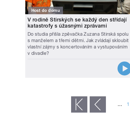
Host do domu
V rodině Stirských se každý den střídají
katastrofy s úžasnými zprávami
Do studia přišla zpěvačka Zuzana Stirská spolu
s manželem a třemi dětmi. Jak zvládají skloubit
vlastní zájmy s koncertováním a vystupováním
v divadle?
STRÁNKY
…
1
« první
‹ předchozí