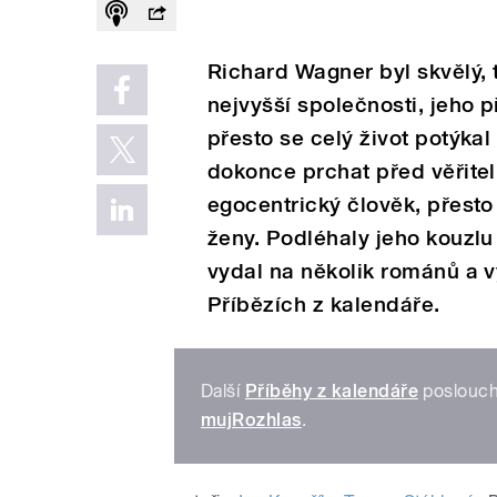
Richard Wagner byl skvělý,
nejvyšší společnosti, jeho p
přesto se celý život potýka
dokonce prchat před věřite
egocentrický člověk, přest
ženy. Podléhaly jeho kouzlu
vydal na několik románů a 
Příbězích z kalendáře.
Další
Příběhy z kalendáře
poslouch
mujRozhlas
.