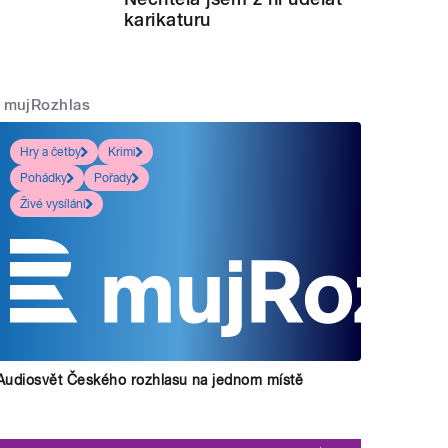
karikaturu
mujRozhlas
Hry a četby
Krimi
Pohádky
Pořady
Živé vysílání
Audiosvět Českého rozhlasu na jednom místě