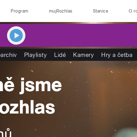
Program
mujRozhlas
Stanice
O r
archiv
Playlisty
Lidé
Kamery
Hry a četba