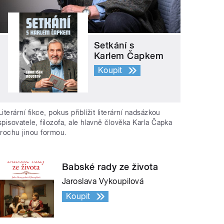
Setkání s
Karlem Čapkem
Koupit
Literární fikce, pokus přiblížit literární nadsázkou
spisovatele, filozofa, ale hlavně člověka Karla Čapka
trochu jinou formou.
Babské rady ze života
Jaroslava Vykoupilová
Koupit