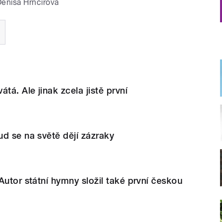
enisa Hrnčířová
tá. Ale jinak zcela jistě první
d se na světě dějí zázraky
Autor státní hymny složil také první českou