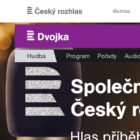
Přejít k hlavnímu obsahu
iRozhlas
Hudba
Program
Pořady
Audio