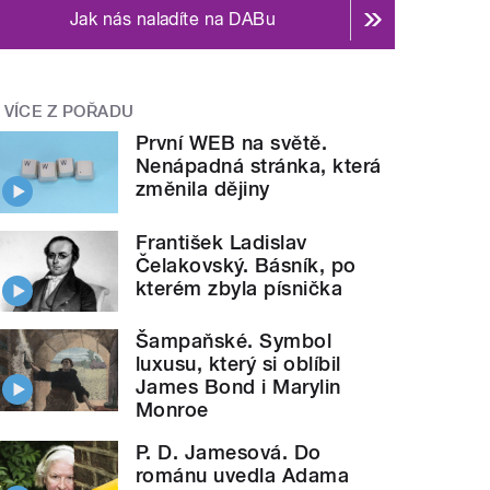
Jak nás naladíte na DABu
VÍCE Z POŘADU
První WEB na světě.
Nenápadná stránka, která
změnila dějiny
František Ladislav
Čelakovský. Básník, po
kterém zbyla písnička
Šampaňské. Symbol
luxusu, který si oblíbil
James Bond i Marylin
Monroe
P. D. Jamesová. Do
románu uvedla Adama