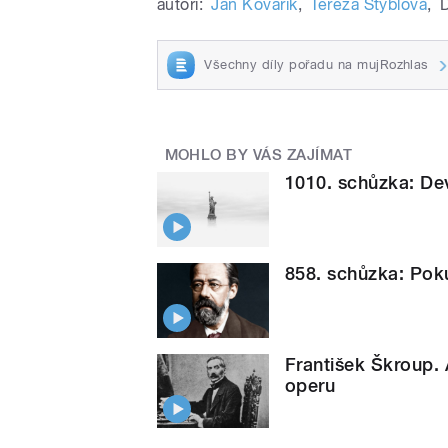
autoři:
Jan Kovařík
,
Tereza Stýblová
,
D
Všechny díly pořadu na mujRozhlas
MOHLO BY VÁS ZAJÍMAT
1010. schůzka: Devá
858. schůzka: Poku
František Škroup. 
operu