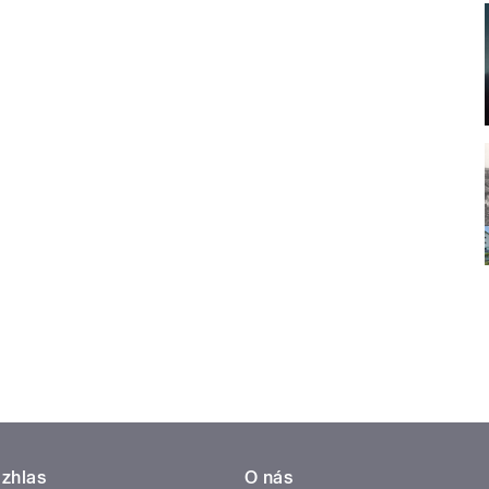
zhlas
O nás