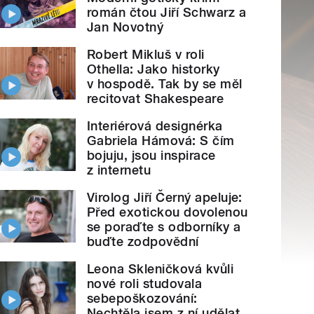
román čtou Jiří Schwarz a
Jan Novotný
Robert Mikluš v roli
Othella: Jako historky
v hospodě. Tak by se měl
recitovat Shakespeare
Interiérová designérka
Gabriela Hámová: S čím
bojuju, jsou inspirace
z internetu
Virolog Jiří Černý apeluje:
Před exotickou dovolenou
se poraďte s odborníky a
buďte zodpovědní
Leona Skleničková kvůli
nové roli studovala
sebepoškozování:
Nechtěla jsem z ní udělat