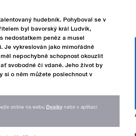
 talentovaný hudebník. Pohyboval se v
řítelem byl bavorský král Ludvík,
l s nedostatkem peněz a musel
li. Je vykreslován jako mimořádně
o měl nepochybně schopnost okouzlit
 ať svobodné či vdané. Jeho život by
vy si o něm můžete poslechnout v
ejte online na webu
Dvojky
nebo v aplikaci