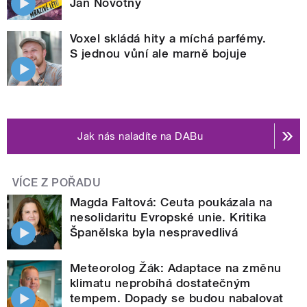
Jan Novotný
Voxel skládá hity a míchá parfémy.
S jednou vůní ale marně bojuje
Jak nás naladíte na DABu
VÍCE Z POŘADU
Magda Faltová: Ceuta poukázala na
nesolidaritu Evropské unie. Kritika
Španělska byla nespravedlivá
Meteorolog Žák: Adaptace na změnu
klimatu neprobíhá dostatečným
tempem. Dopady se budou nabalovat