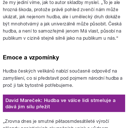
že my jediní víme, jak to autor skladby myslel. „To je ale
hrozná škoda, protože právě pohled zvenčí nám může
ukázat, jak nejenom hudba, ale i umělecký druh dokáže
být mnohotvárný a jak univerzálně může působit. Česká
hudba, a není to samozřejmě jenom Má vlast, působí na
publikum v cizině stejně silně jako na publikum u nás.“
Emoce a vzpomínky
Hudba českých velikánů nabízí současně odpověď na
zamyšlení, co si představit pod pojmem národní hudba a
proč ji tak bytostně potřebujeme.
David Mareček: Hudba ve válce lidi stmeluje a
dává jim sílu přežít
„Zrovna dnes je smutné pětaosmdesátileté výročí