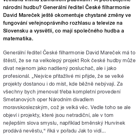
národní hudbu? Generální ředitel České filharmonie
David Mareček ještě okomentuje chystané změny ve
fungování veřejnoprávního rozhlasu a televize na
Slovensku a vysvětlí, co mají společného hudba a
matematika.
Generální ředitel České filharmonie David Mareček má to
štěstí, že se na velkolepý projekt Rok české hudby může
dívat nejenom jako nadšený posluchač, ale i jako
profesionál. „Nejvíce přitažlivé mi přijde, že se velké
projekty dostanou i do míst, kde běžně nebývají. Za
všechny bych jmenoval třeba kompletní provedení
Smetanových oper Národním divadlem
moravskoslezským, což je velká věc. Vedle toho se ale
objeví i projekty, které jsou netradiční, ale v tom
nejlepším slova smyslu, například brněnský Hurvínek
prodává nevěstu,“ říká v pořadu Jak to vidí...