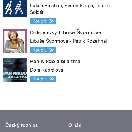
Lukáš Balabán, Šimon Krupa, Tomáš
Soldán
Koupit
Děkovačky Libuše Švormové
Libuše Švormová - Patrik Rozehnal
Koupit
Pan Nikdo a bílá tma
Dora Kaprálová
Koupit
Český rozhlas
O nás