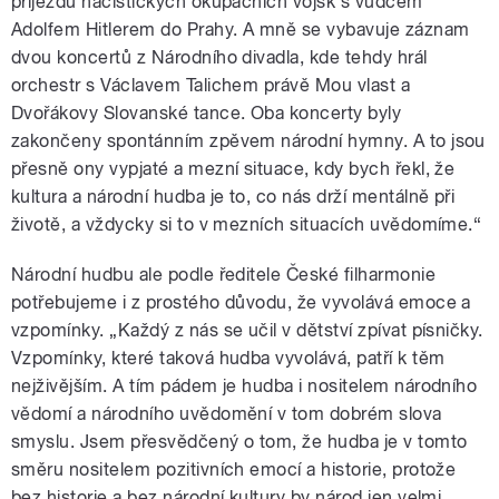
příjezdu nacistických okupačních vojsk s vůdcem
Adolfem Hitlerem do Prahy. A mně se vybavuje záznam
dvou koncertů z Národního divadla, kde tehdy hrál
orchestr s Václavem Talichem právě Mou vlast a
Dvořákovy Slovanské tance. Oba koncerty byly
zakončeny spontánním zpěvem národní hymny. A to jsou
přesně ony vypjaté a mezní situace, kdy bych řekl, že
kultura a národní hudba je to, co nás drží mentálně při
životě, a vždycky si to v mezních situacích uvědomíme.“
Národní hudbu ale podle ředitele České filharmonie
potřebujeme i z prostého důvodu, že vyvolává emoce a
vzpomínky. „Každý z nás se učil v dětství zpívat písničky.
Vzpomínky, které taková hudba vyvolává, patří k těm
nejživějším. A tím pádem je hudba i nositelem národního
vědomí a národního uvědomění v tom dobrém slova
smyslu. Jsem přesvědčený o tom, že hudba je v tomto
směru nositelem pozitivních emocí a historie, protože
bez historie a bez národní kultury by národ jen velmi