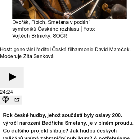
Dvořák, Fibich, Smetana v podání
symfoniků Českého rozhlasu | Foto:
Vojtěch Brtnický, SOČR
Host: generální ředitel České filharmonie David Mareček.
Moderuje Zita Senková
24:24
Rok české hudby, jehož součástí byly oslavy 200.
výročí narození Bedřicha Smetany, je v plném proudu.
Co dalšího projekt slibuje? Jak hudbu českých
velikánů vnímá zahraniční publikum? A potřebujeme