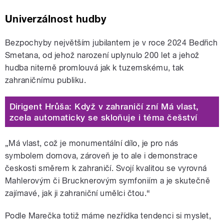
Univerzálnost hudby
Bezpochyby největším jubilantem je v roce 2024 Bedřich
Smetana, od jehož narození uplynulo 200 let a jehož
hudba niterně promlouvá jak k tuzemskému, tak
zahraničnímu publiku.
Dirigent Hrůša: Když v zahraničí zní Má vlast,
zcela automaticky se skloňuje i téma češství
„Má vlast, což je monumentální dílo, je pro nás
symbolem domova, zároveň je to ale i demonstrace
českosti směrem k zahraničí. Svojí kvalitou se vyrovná
Mahlerovým či Brucknerovým symfoniím a je skutečně
zajímavé, jak ji zahraniční umělci čtou.“
Podle Marečka totiž máme nezřídka tendenci si myslet,