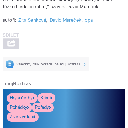
těžko hledal identitu,“ uzavírá David Mareček.
autoři:
Zita Senková
,
David Mareček
,
opa
Všechny díly pořadu na mujRozhlas
mujRozhlas
Hry a četby
Krimi
Pohádky
Pořady
Živé vysílání