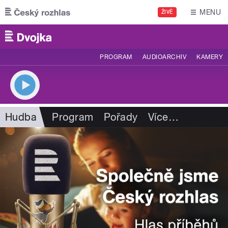
Přejít k hlavnímu obsahu
MENU
ŽIVĚ
PROGRAM
AUDIOARCHIV
KAMERY
Hudba
Program
Pořady
Více
…