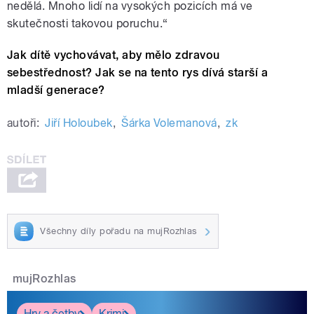
nedělá. Mnoho lidí na vysokých pozicích má ve
skutečnosti takovou poruchu.“
Jak dítě vychovávat, aby mělo zdravou
sebestřednost? Jak se na tento rys dívá starší a
mladší generace?
autoři:
Jiří Holoubek
,
Šárka Volemanová
,
zk
Všechny díly pořadu na mujRozhlas
mujRozhlas
Hry a četby
Krimi