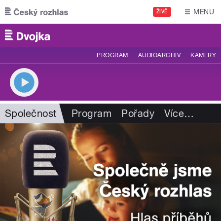
Přejít k hlavnímu obsahu
MENU
ŽIVĚ
PROGRAM
AUDIOARCHIV
KAMERY
Společnost
Program
Pořady
Více
…