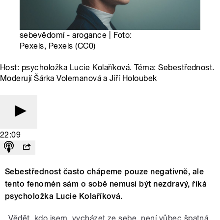
sebevědomí - arogance | Foto:
Pexels, Pexels (CC0)
Host: psycholožka Lucie Kolaříková. Téma: Sebestřednost.
Moderují Šárka Volemanová a Jiří Holoubek
22:09
Sebestřednost často chápeme pouze negativně, ale
tento fenomén sám o sobě nemusí být nezdravý, říká
psycholožka Lucie Kolaříková.
„Vědět, kdo jsem, vycházet ze sebe, není vůbec špatná