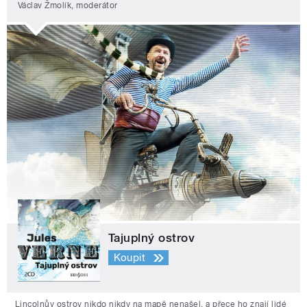
Václav Žmolík, moderátor
Tajuplný ostrov
Koupit
Lincolnův ostrov nikdo nikdy na mapě nenašel, a přece ho znají lidé