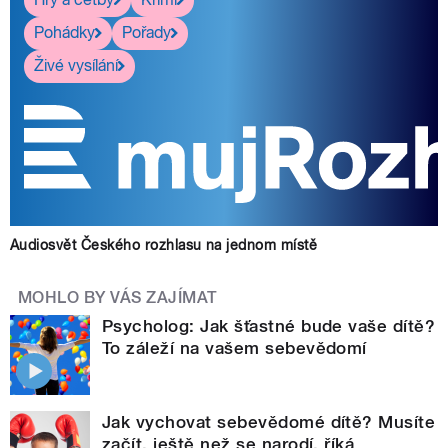
Pohádky
Pořady
Živé vysílání
Audiosvět Českého rozhlasu na jednom místě
MOHLO BY VÁS ZAJÍMAT
Psycholog: Jak šťastné bude vaše dítě?
To záleží na vašem sebevědomí
Jak vychovat sebevědomé dítě? Musíte
začít, ještě než se narodí, říká