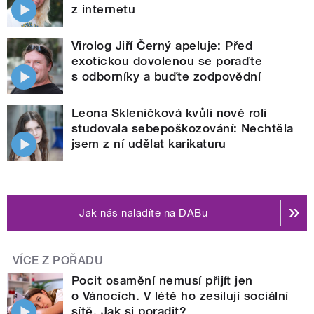
z internetu
Virolog Jiří Černý apeluje: Před
exotickou dovolenou se poraďte
s odborníky a buďte zodpovědní
Leona Skleničková kvůli nové roli
studovala sebepoškozování: Nechtěla
jsem z ní udělat karikaturu
Jak nás naladíte na DABu
VÍCE Z POŘADU
Pocit osamění nemusí přijít jen
o Vánocích. V létě ho zesilují sociální
sítě. Jak si poradit?