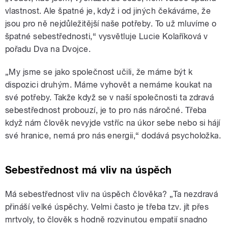
vlastnost. Ale špatné je, když i od jiných čekáváme, že
jsou pro ně nejdůležitější naše potřeby. To už mluvíme o
špatné sebestřednosti,“ vysvětluje Lucie Kolaříková v
pořadu Dva na Dvojce.
„My jsme se jako společnost učili, že máme být k
dispozici druhým. Máme vyhovět a nemáme koukat na
své potřeby. Takže když se v naší společnosti ta zdravá
sebestřednost probouzí, je to pro nás náročné. Třeba
když nám člověk nevyjde vstříc na úkor sebe nebo si hájí
své hranice, nemá pro nás energii,“ dodává psycholožka.
Sebestřednost má vliv na úspěch
Má sebestřednost vliv na úspěch člověka? „Ta nezdravá
přináší velké úspěchy. Velmi často je třeba tzv. jít přes
mrtvoly, to člověk s hodně rozvinutou empatií snadno