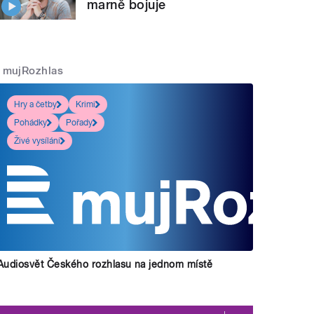
marně bojuje
mujRozhlas
Hry a četby
Krimi
Pohádky
Pořady
Živé vysílání
Audiosvět Českého rozhlasu na jednom místě