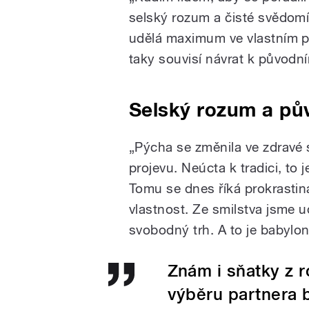
selský rozum a čisté svědomí
udělá maximum ve vlastním p
taky souvisí návrat k původ
Selský rozum a pů
„Pýcha se změnila ve zdravé 
projevu. Neúcta k tradici, to
Tomu se dnes říká prokrastin
vlastnost. Ze smilstva jsme u
svobodný trh. A to je babylon
Znám i sňatky z r
výběru partnera b