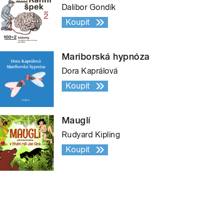
Dalibor Gondík
Koupit
Mariborská hypnóza
Dora Kaprálová
Koupit
Mauglí
Rudyard Kipling
Koupit