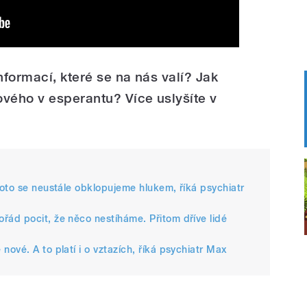
nformací, které se na nás valí? Jak
vého v esperantu? Více uslyšíte v
oto se neustále obklopujeme hlukem, říká psychiatr
ád pocit, že něco nestíháme. Přitom dříve lidé
ové. A to platí i o vztazích, říká psychiatr Max