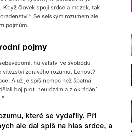
. Když člověk spojí srdce a mozek, tak
oradenství.“ Se selským rozumem ale
ním pojmům.
vodní pojmy
sebevědomí, hulvátství ve svobodu
 je vítězství zdravého rozumu. Lenost?
ace. A už je spíš nemoc než špatná
dělali boj proti neurózám a z okrádání
.“
ozumu, které se vydařily. Při
ych ale dal spíš na hlas srdce, a