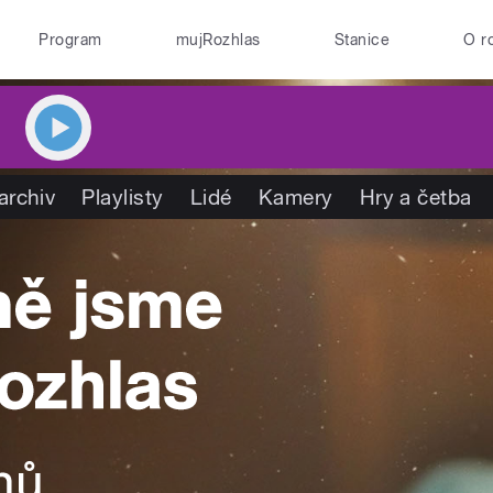
Program
mujRozhlas
Stanice
O r
archiv
Playlisty
Lidé
Kamery
Hry a četba