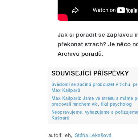
Jak si poradit se záplavou i
překonat strach? Je něco no
Archivu pořadů
.
SOUVISEJÍCÍ PŘÍSPĚVKY
Svědomí se začíná probouzet v tichu, pr
Max Kašparů
Max Kašparů: Jsme ve stresu a máme poř
pracovali mnohem víc, říká psycholog
Neopravujeme, vyhazujeme a pořizujeme n
Kašparů
autoři:
eh
,
Stáňa Lekešová