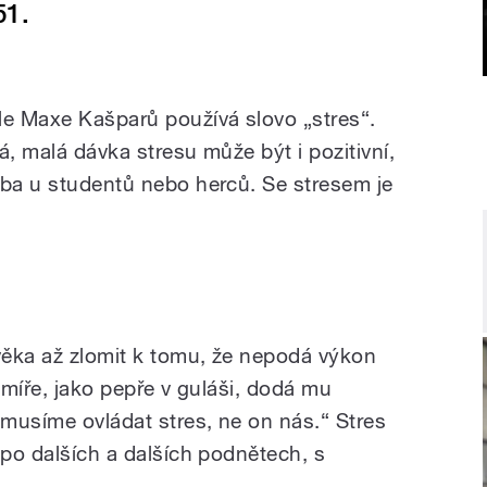
51.
e Maxe Kašparů používá slovo „stres“.
á, malá dávka stresu může být i pozitivní,
eba u studentů nebo herců. Se stresem je
věka až zlomit k tomu, že nepodá výkon
é míře, jako pepře v guláši, dodá mu
 musíme ovládat stres, ne on nás.“ Stres
 po dalších a dalších podnětech, s