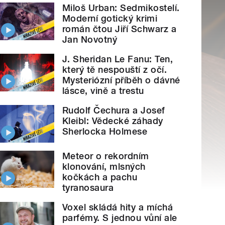
Miloš Urban: Sedmikostelí.
Moderní gotický krimi
román čtou Jiří Schwarz a
Jan Novotný
J. Sheridan Le Fanu: Ten,
který tě nespouští z očí.
Mysteriózní příběh o dávné
lásce, vině a trestu
Rudolf Čechura a Josef
Kleibl: Vědecké záhady
Sherlocka Holmese
Meteor o rekordním
klonování, mlsných
kočkách a pachu
tyranosaura
Voxel skládá hity a míchá
parfémy. S jednou vůní ale