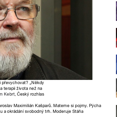
ěti převychovat? „Někdy
a terapii života než na
m Kebrt
, Český rozhlas
Jaroslav Maximilián Kašparů. Mateme si pojmy. Pýcha
vu a okrádání svobodný trh. Moderuje Stáňa