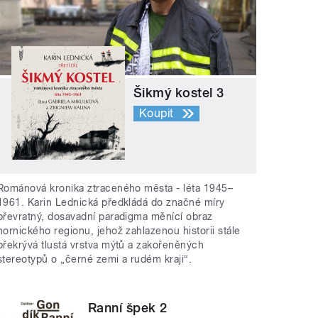
Šikmý kostel 3
Koupit
Románová kronika ztraceného města - léta 1945–
1961. Karin Lednická předkládá do značné míry
převratný, dosavadní paradigma měnící obraz
hornického regionu, jehož zahlazenou historii stále
překrývá tlustá vrstva mýtů a zakořeněných
stereotypů o „černé zemi a rudém kraji“.
Ranní špek 2