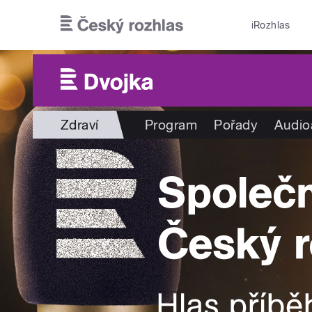
Přejít k hlavnímu obsahu
iRozhlas
Zdraví
Program
Pořady
Audio