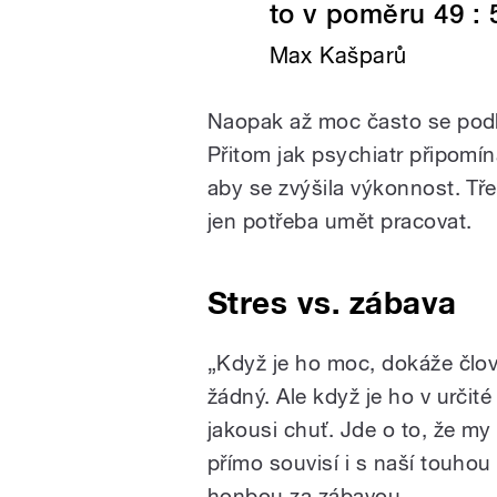
to v poměru 49 : 
Max Kašparů
Naopak až moc často se podl
Přitom jak psychiatr připomín
aby se zvýšila výkonnost. Tř
jen potřeba umět pracovat.
Stres vs. zábava
„Když je ho moc, dokáže člo
žádný. Ale když je ho v určit
jakousi chuť. Jde o to, že my
přímo souvisí i s naší touhou
honbou za zábavou.