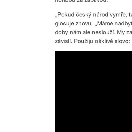
„Pokud český národ vymře, tak
glosuje znovu. „Máme nadbyt
doby nám ale neslouží. My za
závislí. Použiju ošklivé slovo: