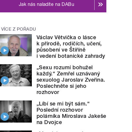
Jak nás naladíte na DABu
VÍCE Z POŘADU
Václav Větvička o lásce
k přírodě, rodičích, učení,
působení ve Štiříně
i vedení botanické zahrady
„Sexu rozumí bohužel
každý.“ Zemřel uznávaný
sexuolog Jaroslav Zveřina.
Poslechněte si jeho
rozhovor
„Líbí se mi být sám.“
Poslední rozhovor
polárníka Miroslava Jakeše
na Dvojce