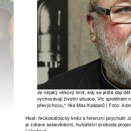
Je nějaký věkový limit, kdy se ještě dají d
vychovávají životní situace. Víc spoléhám n
převýchovu,“ říká Max Kašparů | Foto:
Ada
Host: řeckokatolický kněz a forenzní psychiatr 
je zdravé sebevědomí, hulvátství svoboda proje