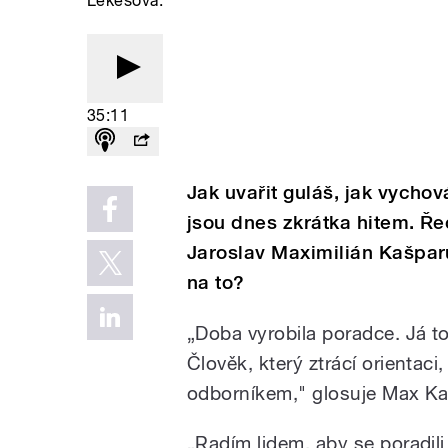
Lekešová.
35:11
Jak uvařit guláš, jak vychov
jsou dnes zkrátka hitem. Ře
Jaroslav Maximilián Kašparů
na to?
„Doba vyrobila poradce. Já 
Člověk, který ztrácí orientaci
odborníkem," glosuje Max Ka
„Radím lidem, aby se poradil