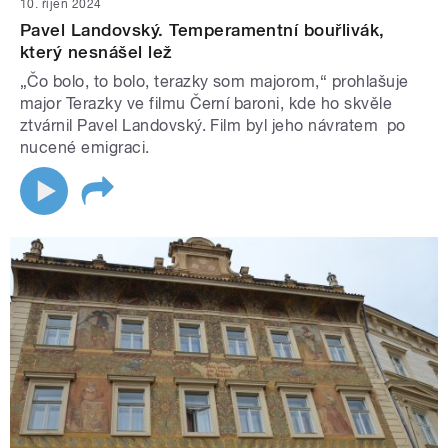
10. říjen 2024
Pavel Landovský. Temperamentní bouřlivák,
který nesnášel lež
„Čo bolo, to bolo, terazky som majorom,“ prohlašuje
major Terazky ve filmu Černí baroni, kde ho skvěle
ztvárnil Pavel Landovský. Film byl jeho návratem po
nucené emigraci.