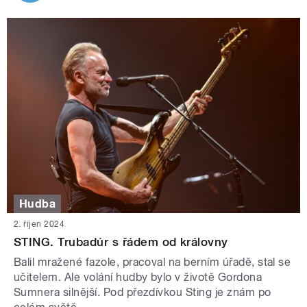
Hudba
2. říjen 2024
STING. Trubadúr s řádem od královny
Balil mražené fazole, pracoval na berním úřadě, stal se
učitelem. Ale volání hudby bylo v životě Gordona
Sumnera silnější. Pod přezdívkou Sting je znám po