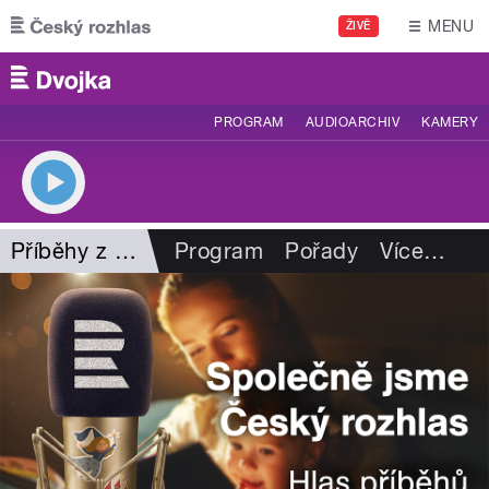
Přejít k hlavnímu obsahu
MENU
ŽIVĚ
PROGRAM
AUDIOARCHIV
KAMERY
Příběhy z kalendáře
Program
Pořady
Více
…