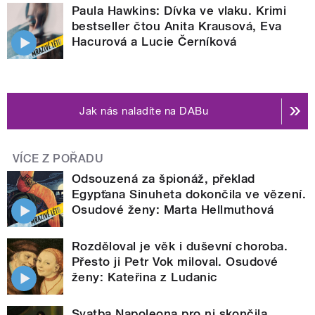
Paula Hawkins: Dívka ve vlaku. Krimi
bestseller čtou Anita Krausová, Eva
Hacurová a Lucie Černíková
Jak nás naladíte na DABu
VÍCE Z POŘADU
Odsouzená za špionáž, překlad
Egypťana Sinuheta dokončila ve vězení.
Osudové ženy: Marta Hellmuthová
Rozděloval je věk i duševní choroba.
Přesto ji Petr Vok miloval. Osudové
ženy: Kateřina z Ludanic
Svatba Napoleona pro ni skončila