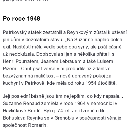
Po roce 1948
Petrkovský statek zestátnili a Reynkovým zůstal k užívání
jen dům v dezolátním stavu. „Na Suzanne naplno dolehl
exil. Naštěstí měla vedle sebe oba syny, ale psát básně
už nedokázala. Dopisovala si jen s několika přáteli, s
Henri Pourratem, Jeanem Lebrauem a také Luisem
Pizem.“ Chuť psát verše v ní probudila až zdánlivě
bezvýznamná maličkost – nově upravený pokoj za
kuchyní v Petrkově, kde měla od roku 1954 útočiště.
Její poslední básně jsou tím nejlepším, co kdy napsala...
Suzanne Renaud zemřela v roce 1964 v nemocnici v
Havlíčkově Brodě. Bylo jí
74 let.
Její tvorbě i dílu
Bohuslava Reynka se v Grenoblu v současnosti věnuje
společnost Romarin.