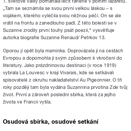
1. světové války pomáhala léčit raněné v polním lazaretu.
„Tam se seznámila se svou první velkou láskou – s
vojákem, kterého vyléčila svou něžnou péčí. On se ale
vrátil na frontu a zanedlouho padl. Z této bolesti se v
Suzanne zrodily první touhy psát poezii,“ vysvětluje
autorka biografie Suzanne Renaud/ Petrkov 13.
Oporou jí opět byla maminka. Doprovázela ji na cestách
Evropou a dopomohla jí svým způsobem k vkročení do
literatury. Jako prázdninovou destinaci (v roce 1919)
vybrala La Louvesc v kraji Vivarais, kde se setkávali
spisovatelé z okruhu nakladatelství Au Pigeonnier. O tři
roky později tam byla vydána Suzannina prvotina Zde tvůj
život. První a zároveň poslední sbírka, která za jejího
života ve Francii vyšla.
Osudová sbírka, osudové setkání