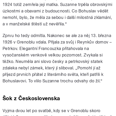
1924 totiž zemřela její matka. Suzanne trpěla obrovskými
úzkostmi a obavami z budoucnosti. Co Bohuslav vědět
nemohl, bylo, že měla za sebou i další milostná zklamání,
a v manželské štěstí
už nevěřila
.“
Zprvu ho tedy odmítla. Nakonec se ale za něj 13. března
1926 v Grenoblu vdala. Přijala za svůj i Reynkův domov –
Petrkov. Elegantní Francouzka přitahovala na
vysočanském venkově velkou pozornost. Zvykala si
těžko. Neuměla ani slovo česky a petrkovský statek
zdaleka nebyl zámek, který jí sliboval. „Pomohl jí až
příjezd prvních přátel z literárního světa, kteří patřili k
Bohuslavovi. To vlilo Suzanne trochu odvahy do žil.“
Šok z Československa
Vyjma dvou let po svatbě, kdy se v Grenoblu skoro