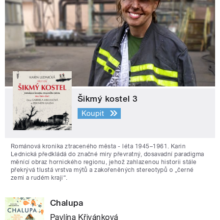
Šikmý kostel 3
Koupit
Románová kronika ztraceného města - léta 1945–1961. Karin
Lednická předkládá do značné míry převratný, dosavadní paradigma
měnící obraz hornického regionu, jehož zahlazenou historii stále
překrývá tlustá vrstva mýtů a zakořeněných stereotypů o „černé
zemi a rudém kraji“.
Chalupa
Pavlína Křivánková