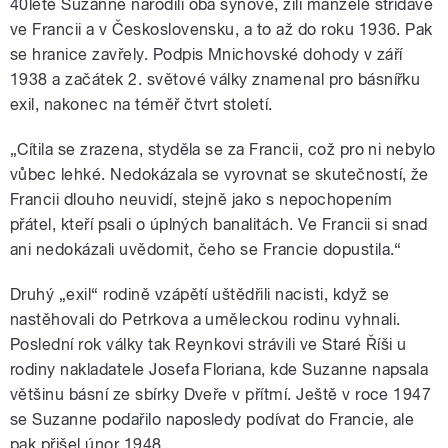
40leté Suzanne narodili oba synové, žili manželé střídavě
ve Francii a v Československu, a to až do roku 1936. Pak
se hranice zavřely. Podpis Mnichovské dohody v září
1938 a začátek 2. světové války znamenal pro básnířku
exil, nakonec na téměř čtvrt století.
„Cítila se zrazena, styděla se za Francii, což pro ni nebylo
vůbec lehké. Nedokázala se vyrovnat se skutečností, že
Francii dlouho neuvidí, stejně jako s nepochopením
přátel, kteří psali o úplných banalitách. Ve Francii si snad
ani nedokázali uvědomit, čeho se Francie dopustila.“
Druhý „exil“ rodině vzápětí uštědřili nacisti, když se
nastěhovali do Petrkova a uměleckou rodinu vyhnali.
Poslední rok války tak Reynkovi strávili ve Staré Říši u
rodiny nakladatele Josefa Floriana, kde Suzanne napsala
většinu básní ze sbírky Dveře v přítmí. Ještě v roce 1947
se Suzanne podařilo naposledy podívat do Francie, ale
pak přišel únor 1948.