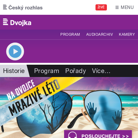
Přejít k hlavnímu obsahu
MENU
ŽIVĚ
PROGRAM
AUDIOARCHIV
KAMERY
Historie
Program
Pořady
Více
…