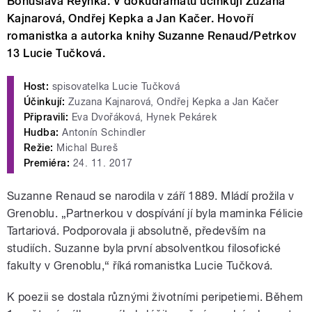
Bohuslava Reynka. V dokudramatu účinkují Zuzana
Kajnarová, Ondřej Kepka a Jan Kačer. Hovoří
romanistka a autorka knihy Suzanne Renaud/Petrkov
13 Lucie Tučková.
Host:
spisovatelka Lucie Tučková
Účinkují:
Zuzana Kajnarová, Ondřej Kepka a Jan Kačer
Připravili:
Eva Dvořáková, Hynek Pekárek
Hudba:
Antonín Schindler
Režie:
Michal Bureš
Premiéra:
24. 11. 2017
Suzanne Renaud se narodila v září 1889. Mládí prožila v
Grenoblu. „Partnerkou v dospívání jí byla maminka Félicie
Tartariová. Podporovala ji absolutně, především na
studiích. Suzanne byla první absolventkou filosofické
fakulty v Grenoblu,“ říká romanistka Lucie Tučková.
K poezii se dostala různými životními peripetiemi. Během