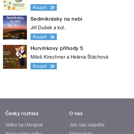
Koupit
Sedmikrásky na nebi
Jiří Dušek a kol.
Koupit
Hurvínkovy příhody 5
Miloš Kirschner a Helena Štáchová
Koupit
Český rozhlas
O nás
Válka na Ukrajině
Jak nás naladíte
Komunální volby
Nápověda