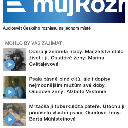
Audiosvět Českého rozhlasu na jednom místě
MOHLO BY VÁS ZAJÍMAT
Dcera jí zemřela hlady. Manželství stálo
život i ji. Osudové ženy: Marina
Cvětajevová
Psala básně plné citů, ale i dopisy
nejmocnějším mužům své doby.
Osudové ženy: Alžběta Vestonie
Mrzačila ji tuberkulóza páteře. Útěchu jí
přinášelo vlastní psaní. Osudové ženy:
Berta Mühlsteinová