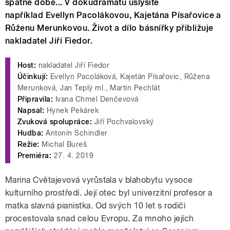
špatné době... V dokudramatu uslyšíte
například Evellyn Pacolákovou, Kajetána Písařovice a
Růženu Merunkovou. Život a dílo básnířky přibližuje
nakladatel Jiří Fiedor.
Host:
nakladatel Jiří Fiedor
Účinkují:
Evellyn Pacoláková, Kajetán Písařovic, Růžena
Merunková, Jan Teplý ml., Martin Pechlát
Připravila:
Ivana Chmel Denčevová
Napsal:
Hynek Pekárek
Zvuková spolupráce:
Jiří Pochvalovský
Hudba:
Antonín Schindler
Režie:
Michal Bureš
Premiéra:
27. 4. 2019
Marina Cvětajevová vyrůstala v blahobytu vysoce
kulturního prostředí. Její otec byl univerzitní profesor a
matka slavná pianistka. Od svých 10 let s rodiči
procestovala snad celou Evropu. Za mnoho jejích