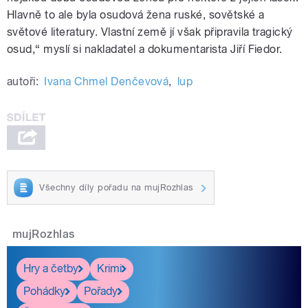
Hlavně to ale byla osudová žena ruské, sovětské a
světové literatury. Vlastní země jí však připravila tragický
osud,“ myslí si nakladatel a dokumentarista Jiří Fiedor.
autoři:
Ivana Chmel Denčevová
,
lup
Všechny díly pořadu na mujRozhlas
mujRozhlas
Hry a četby
Krimi
Pohádky
Pořady