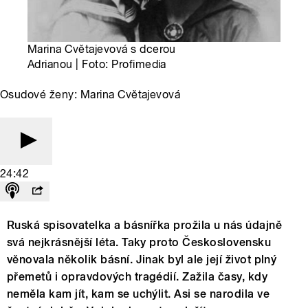
Marina Cvětajevová s dcerou
Adrianou | Foto: Profimedia
Osudové ženy: Marina Cvětajevová
24:42
Ruská spisovatelka a básnířka prožila u nás údajně
svá nejkrásnější léta. Taky proto Československu
věnovala několik básní. Jinak byl ale její život plný
přemetů i opravdových tragédií. Zažila časy, kdy
neměla kam jít, kam se uchýlit. Asi se narodila ve