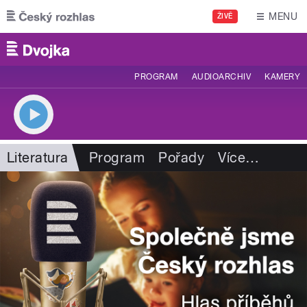
Přejít k hlavnímu obsahu
MENU
ŽIVĚ
PROGRAM
AUDIOARCHIV
KAMERY
Literatura
Program
Pořady
Více
…