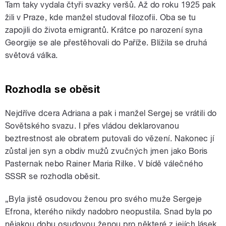
Tam taky vydala čtyři svazky veršů. Až do roku 1925 pak
žili v Praze, kde manžel studoval filozofii. Oba se tu
zapojili do života emigrantů. Krátce po narození syna
Georgije se ale přestěhovali do Paříže. Blížila se druhá
světová válka.
Rozhodla se oběsit
Nejdříve dcera Adriana a pak i manžel Sergej se vrátili do
Sovětského svazu. I přes vládou deklarovanou
beztrestnost ale obratem putovali do vězení. Nakonec jí
zůstal jen syn a obdiv mužů zvučných jmen jako Boris
Pasternak nebo Rainer Maria Rilke. V bídě válečného
SSSR se rozhodla oběsit.
„Byla jistě osudovou ženou pro svého muže Sergeje
Efrona, kterého nikdy nadobro neopustila. Snad byla po
nějakou dobu osudovou ženou pro některé z jejích lásek.