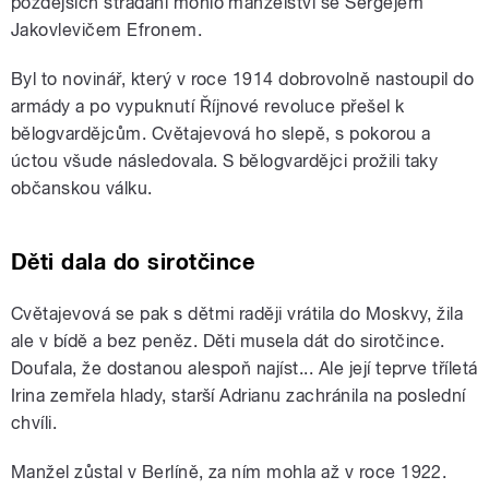
pozdějších strádání mohlo manželství se Sergejem
Jakovlevičem Efronem.
Byl to novinář, který v roce 1914 dobrovolně nastoupil do
armády a po vypuknutí Říjnové revoluce přešel k
bělogvardějcům. Cvětajevová ho slepě, s pokorou a
úctou všude následovala. S bělogvardějci prožili taky
občanskou válku.
Děti dala do sirotčince
Cvětajevová se pak s dětmi raději vrátila do Moskvy, žila
ale v bídě a bez peněz. Děti musela dát do sirotčince.
Doufala, že dostanou alespoň najíst... Ale její teprve tříletá
Irina zemřela hlady, starší Adrianu zachránila na poslední
chvíli.
Manžel zůstal v Berlíně, za ním mohla až v roce 1922.