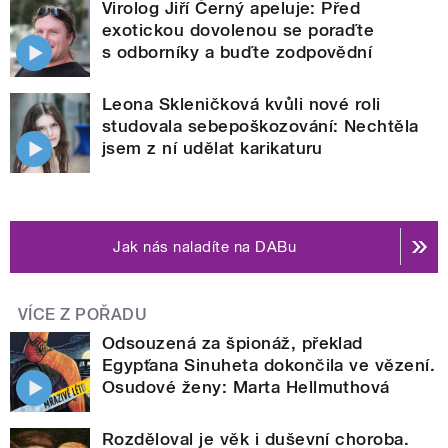
Virolog Jiří Černý apeluje: Před
exotickou dovolenou se poraďte
s odborníky a buďte zodpovědní
Leona Skleničková kvůli nové roli
studovala sebepoškozování: Nechtěla
jsem z ní udělat karikaturu
Jak nás naladíte na DABu
VÍCE Z POŘADU
Odsouzená za špionáž, překlad
Egypťana Sinuheta dokončila ve vězení.
Osudové ženy: Marta Hellmuthová
Rozděloval je věk i duševní choroba.