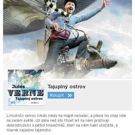
Tajuplný ostrov
Koupit
Lincolnův ostrov nikdo nikdy na mapě nenašel, a přece ho znají lidé
na celém světě. Už déle než sto třicet let na něm prožívají
dobrodružství s pěticí trosečníků, kteří na něm našli útočiště, a
hlavně nejedno tajemství.