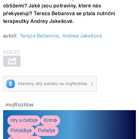
obtížemi? Jaké jsou potraviny, které nás
překyselují? Tereza Bebarová se ptala nutriční
terapeutky Andrey Jakešové.
autoři:
Tereza Bebarová
,
Andrea Jakešová
Všechny díly pořadu na mujRozhlas
mujRozhlas
Hry a četby
Krimi
Pohádky
Pořady