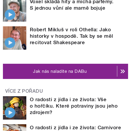
Voxel skládá hity a míchá parfémy.
S jednou vůní ale marně bojuje
Robert Mikluš v roli Othella: Jako
historky v hospodě. Tak by se měl
recitovat Shakespeare
Jak nás naladíte na DABu
VÍCE Z POŘADU
O radosti z jídla i ze života: Vše
o hořčíku. Které potraviny jsou jeho
zdrojem?
O radosti z jídla i ze života: Carnivore