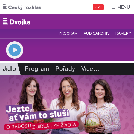
Přejít k hlavnímu obsahu
MENU
ŽIVĚ
PROGRAM
AUDIOARCHIV
KAMERY
Jídlo
Program
Pořady
Více
…