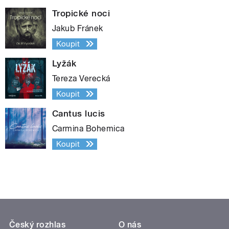
Tropické noci
Jakub Fránek
Koupit
Lyžák
Tereza Verecká
Koupit
Cantus lucis
Carmina Bohemica
Koupit
Český rozhlas
O nás