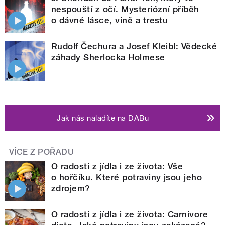
nespouští z očí. Mysteriózní příběh
o dávné lásce, vině a trestu
Rudolf Čechura a Josef Kleibl: Vědecké
záhady Sherlocka Holmese
Jak nás naladíte na DABu
VÍCE Z POŘADU
O radosti z jídla i ze života: Vše
o hořčíku. Které potraviny jsou jeho
zdrojem?
O radosti z jídla i ze života: Carnivore