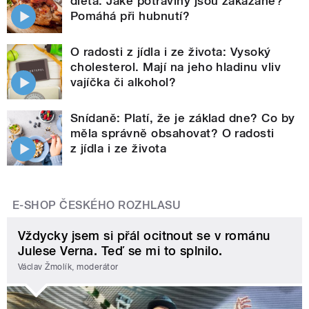
dieta. Jaké potraviny jsou zakázané?
Pomáhá při hubnutí?
O radosti z jídla i ze života: Vysoký
cholesterol. Mají na jeho hladinu vliv
vajíčka či alkohol?
Snídaně: Platí, že je základ dne? Co by
měla správně obsahovat? O radosti
z jídla i ze života
E-SHOP ČESKÉHO ROZHLASU
Vždycky jsem si přál ocitnout se v románu
Julese Verna. Teď se mi to splnilo.
Václav Žmolík, moderátor