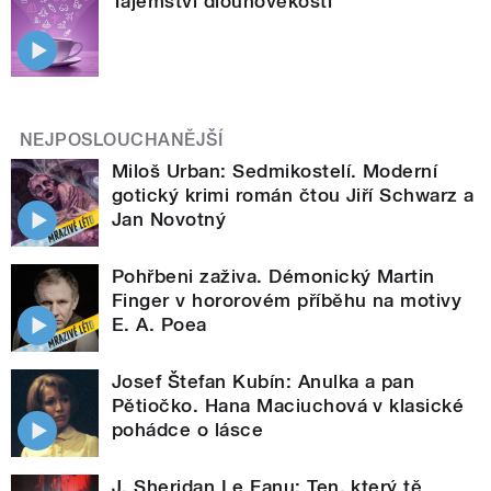
Tajemství dlouhověkosti
NEJPOSLOUCHANĚJŠÍ
Miloš Urban: Sedmikostelí. Moderní
gotický krimi román čtou Jiří Schwarz a
Jan Novotný
Pohřbeni zaživa. Démonický Martin
Finger v hororovém příběhu na motivy
E. A. Poea
Josef Štefan Kubín: Anulka a pan
Pětiočko. Hana Maciuchová v klasické
pohádce o lásce
J. Sheridan Le Fanu: Ten, který tě