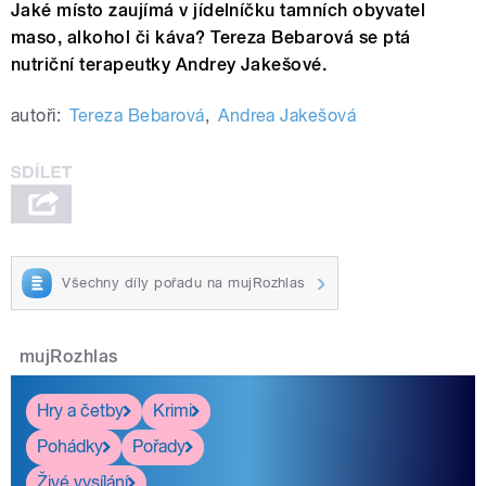
Jaké místo zaujímá v jídelníčku tamních obyvatel
maso, alkohol či káva? Tereza Bebarová se ptá
nutriční terapeutky Andrey Jakešové.
autoři:
Tereza Bebarová
,
Andrea Jakešová
Všechny díly pořadu na mujRozhlas
mujRozhlas
Hry a četby
Krimi
Pohádky
Pořady
Živé vysílání