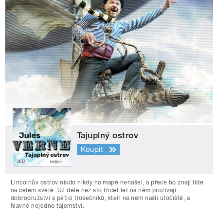
Tajuplný ostrov
Koupit
Lincolnův ostrov nikdo nikdy na mapě nenašel, a přece ho znají lidé
na celém světě. Už déle než sto třicet let na něm prožívají
dobrodružství s pěticí trosečníků, kteří na něm našli útočiště, a
hlavně nejedno tajemství.