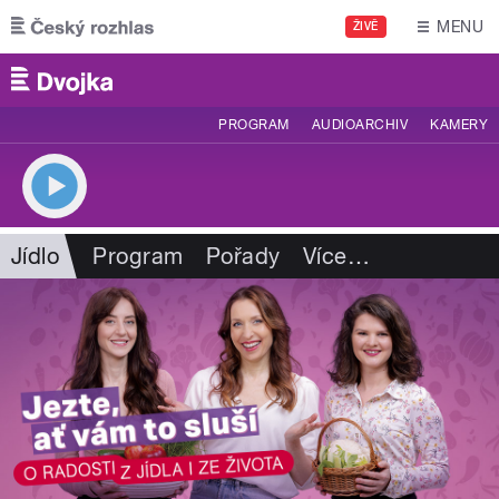
Přejít k hlavnímu obsahu
MENU
ŽIVĚ
PROGRAM
AUDIOARCHIV
KAMERY
Jídlo
Program
Pořady
Více
…