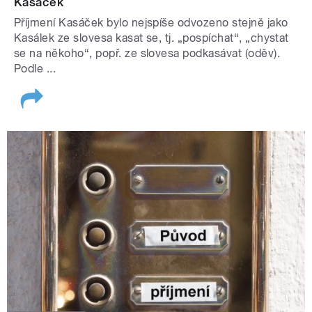
Kasáček
Příjmení Kasáček bylo nejspíše odvozeno stejně jako
Kasálek ze slovesa kasat se, tj. „pospíchat“, „chystat
se na někoho“, popř. ze slovesa podkasávat (oděv).
Podle ...