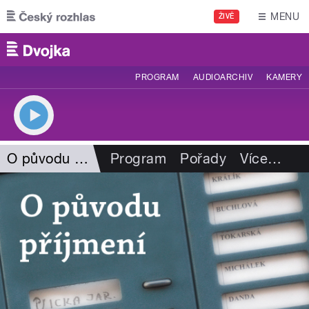
Přejít k hlavnímu obsahu
MENU
ŽIVĚ
PROGRAM
AUDIOARCHIV
KAMERY
O původu příjmení
Program
Pořady
Více
…