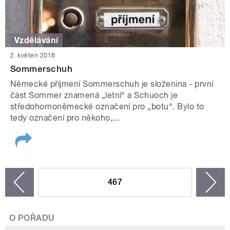
Vzdělávání
2. květen 2018
Sommerschuh
Německé příjmení Sommerschuh je složenina ‒ první
část Sommer znamená „letní“ a Schuoch je
středohornoněmecké označení pro „botu“. Bylo to
tedy označení pro někoho,...
STRÁNKY
467
n
zí
O POŘADU