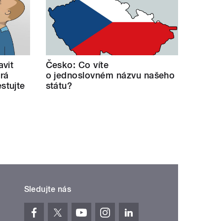
avit
Česko: Co víte
erá
o jednoslovném názvu našeho
stujte
státu?
Sledujte nás