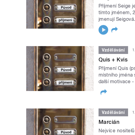
Příjmení Seige j
tímto jménem, 2
jmenují Seigová.
Vzdělávání
1
Quis + Kvis
Příjmení Quis (
místního jména 
další motivace ‒
Vzdělávání
1
Marcián
Nejvíce nositelů