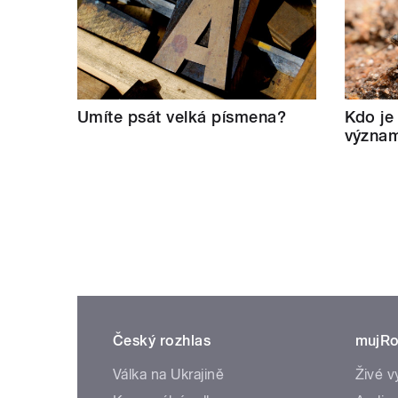
Umíte psát velká písmena?
Kdo je
význam
Český rozhlas
mujRo
Válka na Ukrajině
Živé v