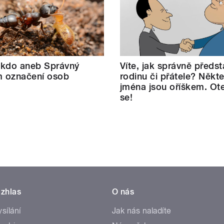
 kdo aneb Správný
Víte, jak správně předst
 označení osob
rodinu či přátele? Někt
jména jsou oříškem. Ote
se!
zhlas
O nás
ysílání
Jak nás naladíte