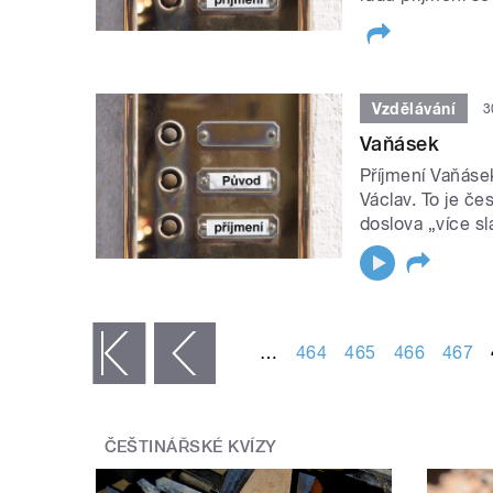
Vzdělávání
3
Vaňásek
Příjmení Vaňáse
Václav. To je č
doslova „více sla
STRÁNKY
…
464
465
466
467
« první
‹ předchozí
ČEŠTINÁŘSKÉ KVÍZY