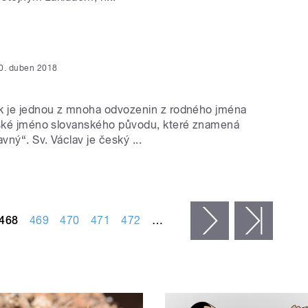
0. duben 2018
k je jednou z mnoha odvozenin z rodného jména
eské jméno slovanského původu, které znamená
vný“. Sv. Václav je český ...
468
469
470
471
472
…
následující ›
posled