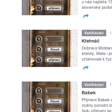
u nás najdete 13
slovenské podob
Vzdělávání
1
Křehnáč
Dobrava Moldano
křehký. Máte i p
vztahovala k fyz
Vzdělávání
1
Babek
Příjmení Babek v
rodiny porodní 
řadu příjmení se