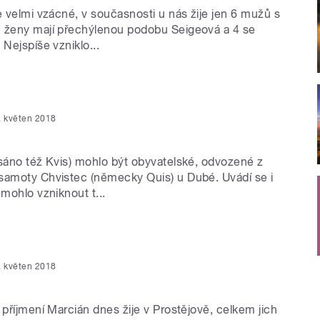
e velmi vzácné, v současnosti u nás žije jen 6 mužů s
 ženy mají přechýlenou podobu Seigeová a 4 se
 Nejspíše vzniklo...
. květen 2018
psáno též Kvis) mohlo být obyvatelské, odvozené z
samoty Chvistec (německy Quis) u Dubé. Uvádí se i
 mohlo vzniknout t...
. květen 2018
 příjmení Marcián dnes žije v Prostějově, celkem jich