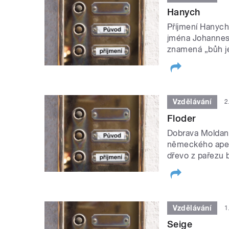
Hanych
Příjmení Hanyc
jména Johannes 
znamená „bůh je
Vzdělávání
2
Floder
Dobrava Moldanov
německého apela
dřevo z pařezu bř
Vzdělávání
1
Seige