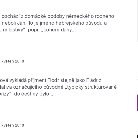
h pochází z domácké podoby německého rodného
neboli Jan. To je jméno hebrejského původu a
 milostivý“, popř. „bohem daný...
. květen 2018
á vykládá příjmení Flodr stejně jako Fládr z
tiva označujícího původně „typicky strukturované
ízy“, do češtiny bylo ...
. květen 2018