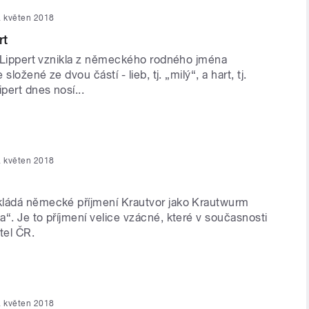
. květen 2018
rt
 i Lippert vznikla z německého rodného jména
 složené ze dvou částí ‒ lieb, tj. „milý“, a hart, tj.
ipert dnes nosí...
. květen 2018
ládá německé příjmení Krautvor jako Krautwurm
“. Je to příjmení velice vzácné, které v současnosti
tel ČR.
. květen 2018