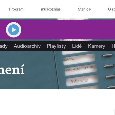
Program
mujRozhlas
Stanice
O r
ady
Audioarchiv
Playlisty
Lidé
Kamery
H