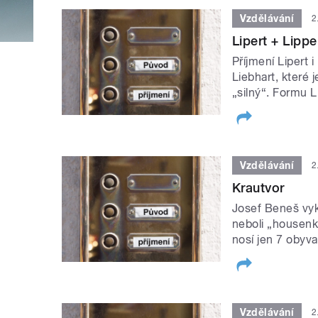
Vzdělávání
2
Lipert + Lippe
Příjmení Lipert
Liebhart, které je
„silný“. Formu L
Vzdělávání
2
Krautvor
Josef Beneš vyk
neboli „housenka
nosí jen 7 obyva
Vzdělávání
2