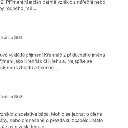
2. Příjmení Marcián patrně vzniklo z nářeční nebo
y rodného jmé...
. květen 2018
vá vykládá příjmení Křehnáč z přídavného jména
říjmení jako Křehňák či Křehula. Nejspíše se
ickému vzhledu a tělesné ...
. květen 2018
zniklo z apelativa bába. Mohlo se jednat o člena
báby, nebo přeneseně o přezdívku zbabělci. Máte
 stejným základem, n...