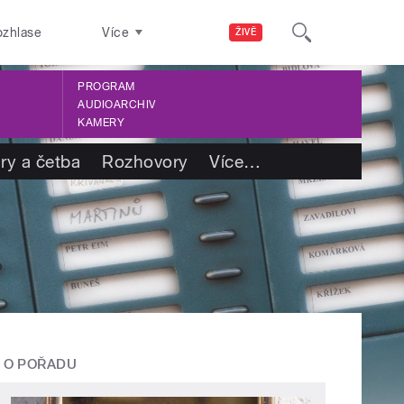
ozhlase
Více
ŽIVĚ
PROGRAM
AUDIOARCHIV
KAMERY
ry a četba
Rozhovory
Více
…
O POŘADU