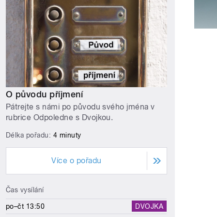
O původu příjmení
Pátrejte s námi po původu svého jména v
rubrice Odpoledne s Dvojkou.
Délka pořadu:
4 minuty
Více o pořadu
Čas vysílání
po–čt 13:50
DVOJKA