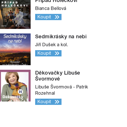
Případ Holečkovi
Bianca Bellová
Koupit
Sedmikrásky na nebi
Jiří Dušek a kol.
Koupit
Děkovačky Libuše
Švormové
Libuše Švormová - Patrik
Rozehnal
Koupit