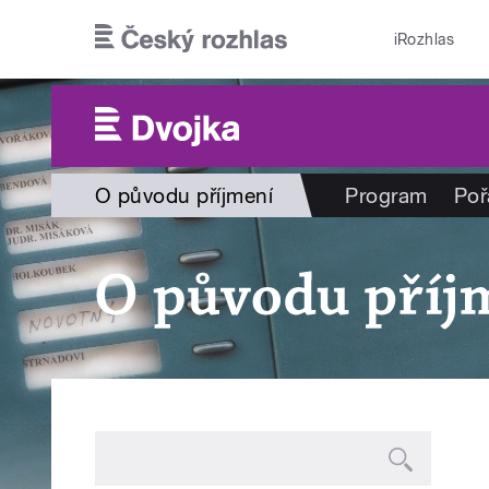
Přejít k hlavnímu obsahu
iRozhlas
O původu příjmení
Program
Poř