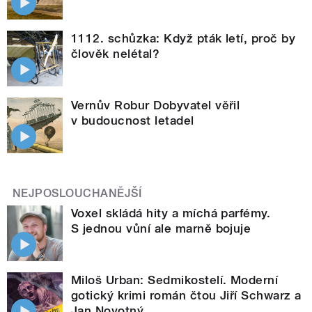
1112. schůzka: Když pták letí, proč by
člověk nelétal?
Vernův Robur Dobyvatel věřil
v budoucnost letadel
NEJPOSLOUCHANĚJŠÍ
Voxel skládá hity a míchá parfémy.
S jednou vůní ale marně bojuje
Miloš Urban: Sedmikostelí. Moderní
gotický krimi román čtou Jiří Schwarz a
Jan Novotný