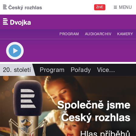
Přejít k hlavnímu obsahu
MENU
ŽIVĚ
PROGRAM
AUDIOARCHIV
KAMERY
20. století
Program
Pořady
Více
…