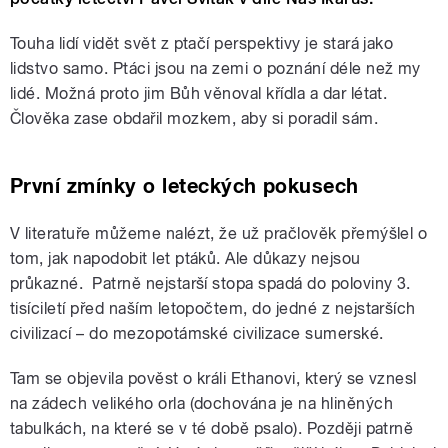
Touha lidí vidět svět z ptačí perspektivy je stará jako
lidstvo samo. Ptáci jsou na zemi o poznání déle než my
lidé. Možná proto jim Bůh věnoval křídla a dar létat.
Člověka zase obdařil mozkem, aby si poradil sám.
První zmínky o leteckých pokusech
V literatuře můžeme nalézt, že už pračlověk přemýšlel o
tom, jak napodobit let ptáků. Ale důkazy nejsou
průkazné. Patrně nejstarší stopa spadá do poloviny 3.
tisíciletí před naším letopočtem, do jedné z nejstarších
civilizací – do mezopotámské civilizace sumerské.
Tam se objevila pověst o králi Ethanovi, který se vznesl
na zádech velikého orla (dochována je na hliněných
tabulkách, na které se v té době psalo). Později patrně