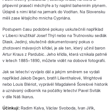
připevnil prasečí měchýře a ty naplnil bahenním plynem.
Údajně s nimi létal na jarmark do Vodňan. Na Slovensku
měli zase létajícího mnicha Cypriána.
Postupem času podobné pokusy uskutečnili například
v Liberci kružítkář Josef Thýl nebo na Trutnovsku sedlák
Dlask. Jediný, skutečně dokumentovaný pokus o
zhotovení mávavých křídel, je ale ten, který učinil baron
Artur Kraus z Pardubic. Jeho křídla, která vznikala patrně
v letech 1885–1890, můžete vidět na dobové fotografii.
Jak se letectví vyvíjelo dál a jakým směrem se vydali
například Jakob Degen, bratři Lilienthalové, Wrightové
nebo Louis Blériot, vyprávěl Magdaleně Šorelové historik
a uznávaný odborník na počátky letectví Pavel Sviták
v díle Náš Ikarus.
Účinkují:
Radim Kalva, Václav Svoboda, Ivan Jiřík,