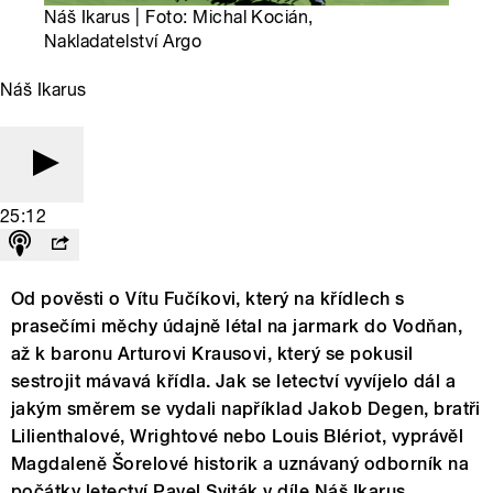
Náš Ikarus | Foto: Michal Kocián,
Nakladatelství Argo
Náš Ikarus
25:12
Od pověsti o Vítu Fučíkovi, který na křídlech s
prasečími měchy údajně létal na jarmark do Vodňan,
až k baronu Arturovi Krausovi, který se pokusil
sestrojit mávavá křídla. Jak se letectví vyvíjelo dál a
jakým směrem se vydali například Jakob Degen, bratři
Lilienthalové, Wrightové nebo Louis Blériot, vyprávěl
Magdaleně Šorelové historik a uznávaný odborník na
počátky letectví Pavel Sviták v díle Náš Ikarus.