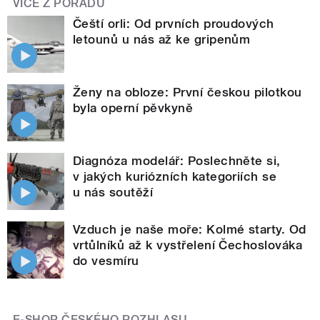
VÍCE Z POŘADU
Čeští orli: Od prvních proudových
letounů u nás až ke gripenům
Ženy na obloze: První českou pilotkou
byla operní pěvkyně
Diagnóza modelář: Poslechněte si,
v jakých kuriózních kategoriích se
u nás soutěží
Vzduch je naše moře: Kolmé starty. Od
vrtůlníků až k vystřelení Čechoslováka
do vesmíru
E-SHOP ČESKÉHO ROZHLASU