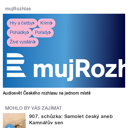
mujRozhlas
Hry a četby
Krimi
Pohádky
Pořady
Živé vysílání
Audiosvět Českého rozhlasu na jednom místě
MOHLO BY VÁS ZAJÍMAT
907. schůzka: Samolet český aneb
Kamnářův sen