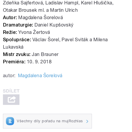
Zdeňka Sajfertová, Ladislav Hampl, Karel Hlušička,
Otakar Brousek ml. a Martin Ulrich
Autor:
Magdalena Šorelová
Dramaturgie:
Daniel Kupšovský
Režie:
Yvona Žertová
Spolupráce:
Václav Šorel, Pavel Sviták a Milena
Lukavská
Mistr zvuku:
Jan Brauner
Premiéra:
10. 9. 2018
autor:
Magdalena Šorelová
Všechny díly pořadu na mujRozhlas