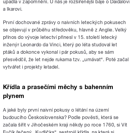
upadla v zapomnění. U nás je rozšířenější báje o Daidalovi
a Ikarovi.
První dochované zprávy o naivních leteckých pokusech
se objevují v průběhu středověku, hlavně z Anglie. Velký
přínos do vývoje letectví přinesl v 15. století letecký
inženýr Leonardo da Vinci, který po léta studoval let
ptáků a dokonce vykonal i pár pokusů, aby se sám
přesvědčil, že let nejde rukama tzv. „umávat“. Poté začal
vytvářet i projekty letadel.
Křídla a prasečími měchy s bahenním
plynem
A jaké byly první naivní pokusy o létání na území
budoucího Československa? Podle pověsti, která se
začala šířit v Jihočeském kraji někdy po roce 1760, si Vít
Fučík řečený „Kudlička“, sestrojil křídla, na která si