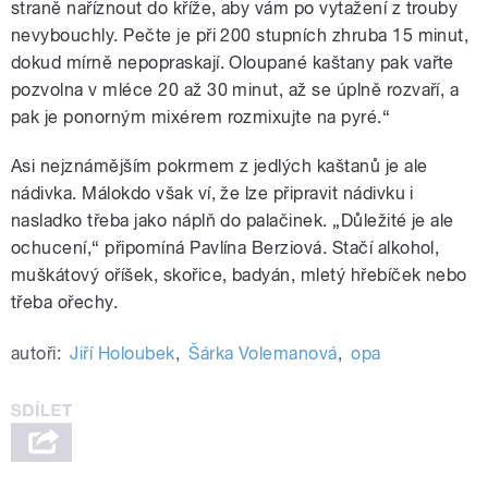
straně naříznout do kříže, aby vám po vytažení z trouby
nevybouchly. Pečte je při 200 stupních zhruba 15 minut,
dokud mírně nepopraskají. Oloupané kaštany pak vařte
pozvolna v mléce 20 až 30 minut, až se úplně rozvaří, a
pak je ponorným mixérem rozmixujte na pyré.“
Asi nejznámějším pokrmem z jedlých kaštanů je ale
nádivka. Málokdo však ví, že lze připravit nádivku i
nasladko třeba jako náplň do palačinek. „Důležité je ale
ochucení,“ připomíná Pavlína Berziová. Stačí alkohol,
muškátový oříšek, skořice, badyán, mletý hřebíček nebo
třeba ořechy.
autoři:
Jiří Holoubek
,
Šárka Volemanová
,
opa