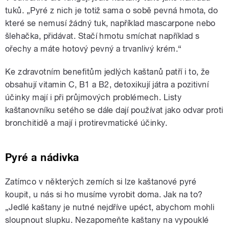
tuků. „Pyré z nich je totiž sama o sobě pevná hmota, do
které se nemusí žádný tuk, například mascarpone nebo
šlehačka, přidávat. Stačí hmotu smíchat například s
ořechy a máte hotový pevný a trvanlivý krém.“
Ke zdravotním benefitům jedlých kaštanů patří i to, že
obsahují vitamin C, B1 a B2, detoxikují játra a pozitivní
účinky mají i při průjmových problémech. Listy
kaštanovníku setého se dále dají používat jako odvar proti
bronchitidě a mají i protirevmatické účinky.
Pyré a nádivka
Zatímco v některých zemích si lze kaštanové pyré
koupit, u nás si ho musíme vyrobit doma. Jak na to?
„Jedlé kaštany je nutné nejdříve upéct, abychom mohli
sloupnout slupku. Nezapomeňte kaštany na vypouklé