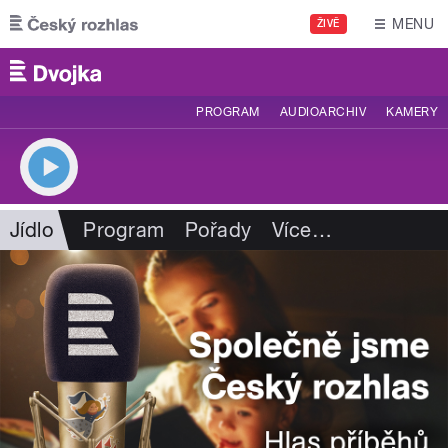
Přejít k hlavnímu obsahu
MENU
ŽIVĚ
PROGRAM
AUDIOARCHIV
KAMERY
Jídlo
Program
Pořady
Více
…