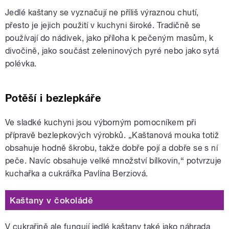
Jedlé kaštany se vyznačují ne příliš výraznou chutí,
přesto je jejich použití v kuchyni široké. Tradičně se
používají do nádivek, jako příloha k pečeným masům, k
divočině, jako součást zeleninových pyré nebo jako sytá
polévka.
Potěší i bezlepkáře
Ve sladké kuchyni jsou výborným pomocníkem při
přípravě bezlepkových výrobků. „Kaštanová mouka totiž
obsahuje hodně škrobu, takže dobře pojí a dobře se s ní
peče. Navíc obsahuje velké množství bílkovin,“ potvrzuje
kuchařka a cukrářka Pavlína Berziová.
Kaštany v čokoládě
V cukrařině ale fungují jedlé kaštany také jako náhrada