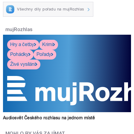
Všechny díly pořadu na mujRozhlas
mujRozhlas
Hry a četby
Krimi
Pohádky
Pořady
Živé vysílání
Audiosvět Českého rozhlasu na jednom místě
MOHLO BY VÁS ZAJÍMAT