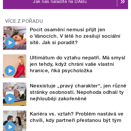
Jak nás naladíte na DABu
VÍCE Z POŘADU
Pocit osamění nemusí přijít jen
o Vánocích. V létě ho zesilují sociální
sítě. Jak si poradit?
Ultimátum do vztahu nepatří. Má smysl
jen tehdy, když chrání vaše vlastní
hranice, říká psycholožka
Neexistuje „pravý charakter“, jen různé
stránky osobnosti. Nepohoda odhalí ty
nejhlouběji zakořeněné
Kariéra vs. vztah? Problém nastává ve
chvíli, kdy partneři přestanou být tým