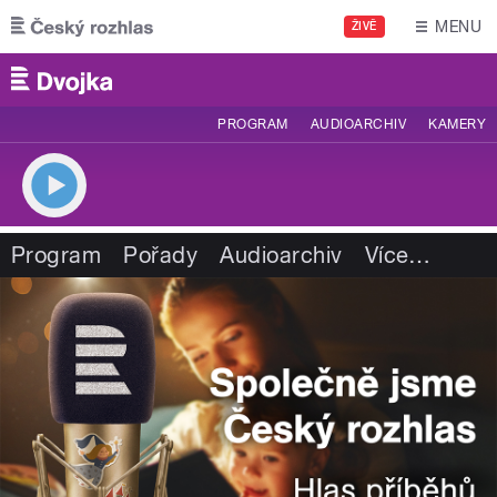
Přejít k hlavnímu obsahu
MENU
ŽIVĚ
PROGRAM
AUDIOARCHIV
KAMERY
Program
Pořady
Audioarchiv
Více
…