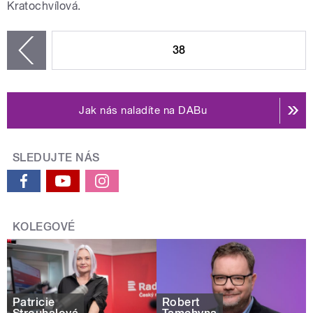
Kratochvílová.
STRÁNKY
38
zí
Jak nás naladíte na DABu
SLEDUJTE NÁS
KOLEGOVÉ
Patricie
Robert