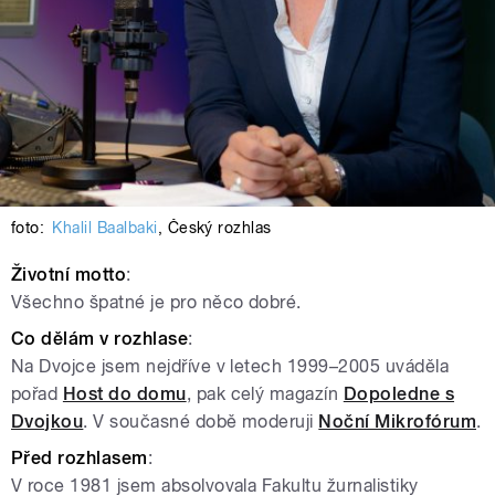
foto:
Khalil Baalbaki
,
Český rozhlas
Životní
motto
:
Všechno špatné je pro něco dobré.
Co
dělám
v
rozhlase
:
Na Dvojce jsem nejdříve v letech 1999–2005 uváděla
pořad
Host do domu
, pak celý magazín
Dopoledne s
Dvojkou
. V současné době moderuji
Noční Mikrofórum
.
Před
rozhlasem
:
V roce 1981 jsem absolvovala Fakultu žurnalistiky