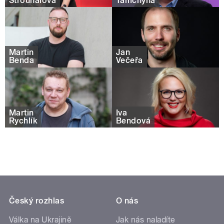
Strouhalová
Tamchyna
Martin
Jan
Benda
Večeřa
Martin
Iva
Rychlík
Bendová
Český rozhlas
O nás
Válka na Ukrajině
Jak nás naladíte