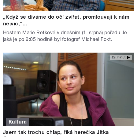
„Když se díváme do očí zvířat, promlouvají k nám
nejvíc,“...
Hostem Marie Retkové v dnešním (1. srpna) pořadu Je
jaká je po 9:05 hodině byl fotograf Michael Fokt.
29 minut
Kultura
Jsem tak trochu chlap, říká herečka Jitka