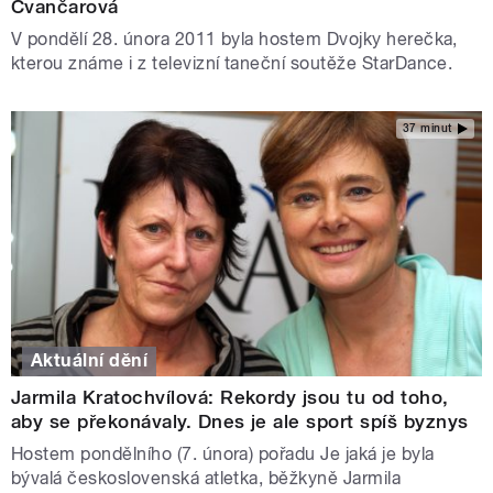
Čvančarová
V pondělí 28. února 2011 byla hostem Dvojky herečka,
kterou známe i z televizní taneční soutěže StarDance.
37 minut
Aktuální dění
Jarmila Kratochvílová: Rekordy jsou tu od toho,
aby se překonávaly. Dnes je ale sport spíš byznys
Hostem pondělního (7. února) pořadu Je jaká je byla
bývalá československá atletka, běžkyně Jarmila