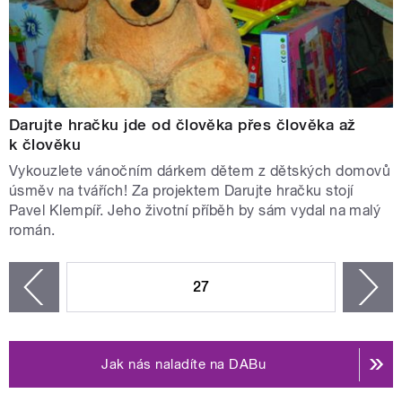
Darujte hračku jde od člověka přes člověka až
k člověku
Vykouzlete vánočním dárkem dětem z dětských domovů
úsměv na tvářích! Za projektem Darujte hračku stojí
Pavel Klempíř. Jeho životní příběh by sám vydal na malý
román.
STRÁNKY
27
n
zí
Jak nás naladíte na DABu