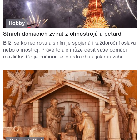
Hobby
Strach domácích zvířat z ohňostrojů a petard
Blíží se konec roku a s ním je spojená i každoroční oslava
nebo ohňostroj. Právě to ale může děsit vaše domácí
mazlíčky. Co je příčinou jejich strachu a jak mu zabr...