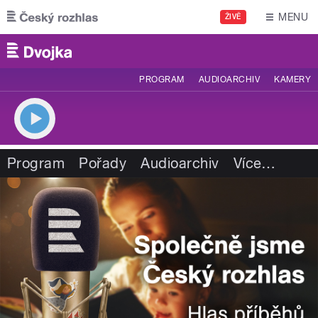
Přejít k hlavnímu obsahu
MENU
ŽIVĚ
PROGRAM
AUDIOARCHIV
KAMERY
Program
Pořady
Audioarchiv
Více
…