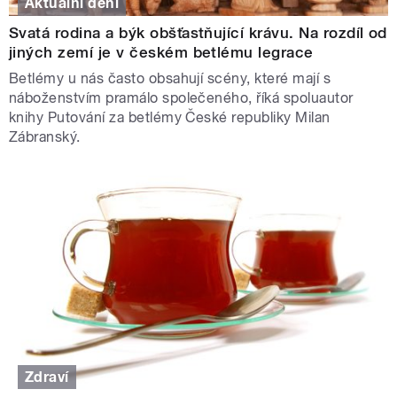
Aktuální dění
Svatá rodina a býk obšťastňující krávu. Na rozdíl od
jiných zemí je v českém betlému legrace
Betlémy u nás často obsahují scény, které mají s
náboženstvím pramálo společeného, říká spoluautor
knihy Putování za betlémy České republiky Milan
Zábranský.
Zdraví