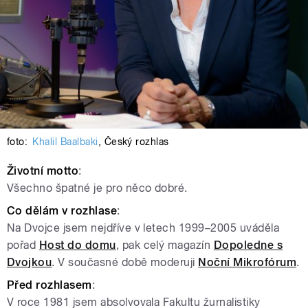
foto:
Khalil Baalbaki
,
Český rozhlas
Životní
motto
:
Všechno špatné je pro něco dobré.
Co
dělám
v
rozhlase
:
Na Dvojce jsem nejdříve v letech 1999–2005 uváděla
pořad
Host do domu
, pak celý magazín
Dopoledne s
Dvojkou
. V současné době moderuji
Noční Mikrofórum
.
Před
rozhlasem
:
V roce 1981 jsem absolvovala Fakultu žurnalistiky