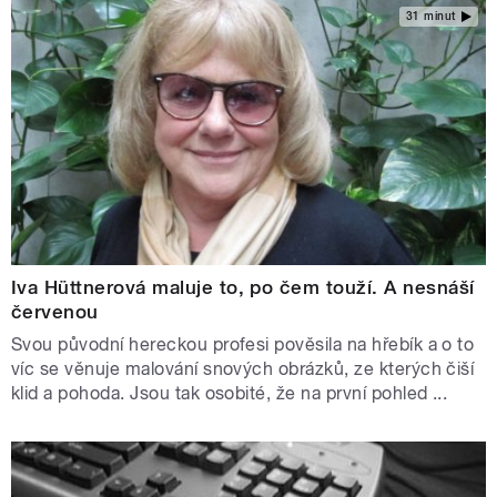
31 minut
Iva Hüttnerová maluje to, po čem touží. A nesnáší
červenou
Svou původní hereckou profesi pověsila na hřebík a o to
víc se věnuje malování snových obrázků, ze kterých čiší
klid a pohoda. Jsou tak osobité, že na první pohled ...