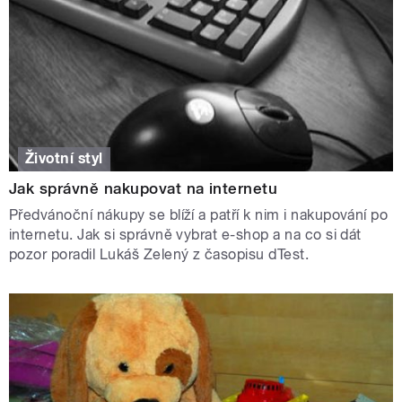
Životní styl
Jak správně nakupovat na internetu
Předvánoční nákupy se blíží a patří k nim i nakupování po
internetu. Jak si správně vybrat e-shop a na co si dát
pozor poradil Lukáš Zelený z časopisu dTest.