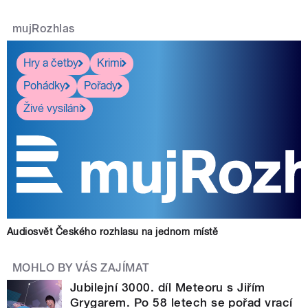
mujRozhlas
Hry a četby
Krimi
Pohádky
Pořady
Živé vysílání
Audiosvět Českého rozhlasu na jednom místě
MOHLO BY VÁS ZAJÍMAT
Jubilejní 3000. díl Meteoru s Jiřím
Grygarem. Po 58 letech se pořad vrací