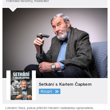
František Novotný, moderátor
Setkání s Karlem Čapkem
Koupit
Literární fikce, pokus přiblížit literární nadsázkou spisovatele,