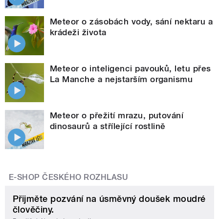
Meteor o zásobách vody, sání nektaru a
krádeži života
Meteor o inteligenci pavouků, letu přes
La Manche a nejstarším organismu
Meteor o přežití mrazu, putování
dinosaurů a střílející rostlině
E-SHOP ČESKÉHO ROZHLASU
Přijměte pozvání na úsměvný doušek moudré
člověčiny.