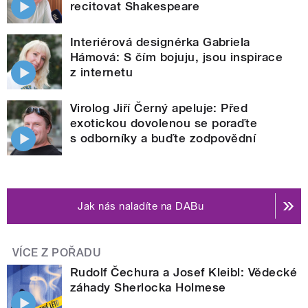
recitovat Shakespeare
Interiérová designérka Gabriela
Hámová: S čím bojuju, jsou inspirace
z internetu
Virolog Jiří Černý apeluje: Před
exotickou dovolenou se poraďte
s odborníky a buďte zodpovědní
Jak nás naladíte na DABu
VÍCE Z POŘADU
Rudolf Čechura a Josef Kleibl: Vědecké
záhady Sherlocka Holmese