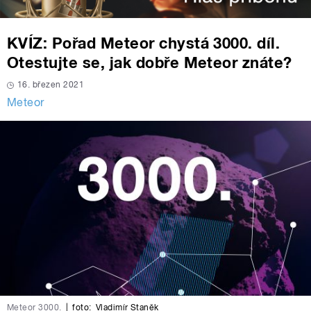
KVÍZ: Pořad Meteor chystá 3000. díl.
Otestujte se, jak dobře Meteor znáte?
16. březen 2021
Meteor
Meteor 3000.
|
foto:
Vladimír Staněk