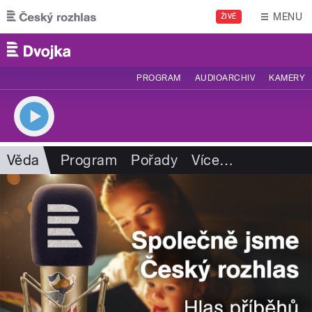
Přejít k hlavnímu obsahu
MENU
ŽIVĚ
PROGRAM
AUDIOARCHIV
KAMERY
Věda
Program
Pořady
Více
…