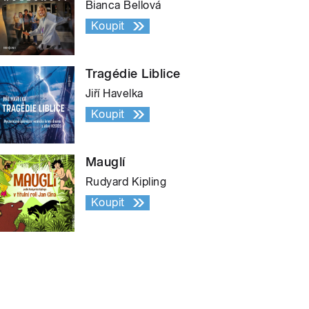
Bianca Bellová
Koupit
Tragédie Liblice
Jiří Havelka
Koupit
Mauglí
Rudyard Kipling
Koupit