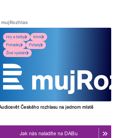
mujRozhlas
Hry a četby
Krimi
Pohádky
Pořady
Živé vysílání
Audiosvět Českého rozhlasu na jednom místě
Jak nás naladíte na DABu