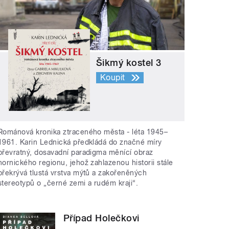
Šikmý kostel 3
Koupit
Románová kronika ztraceného města - léta 1945–
1961. Karin Lednická předkládá do značné míry
převratný, dosavadní paradigma měnící obraz
hornického regionu, jehož zahlazenou historii stále
překrývá tlustá vrstva mýtů a zakořeněných
stereotypů o „černé zemi a rudém kraji“.
Případ Holečkovi