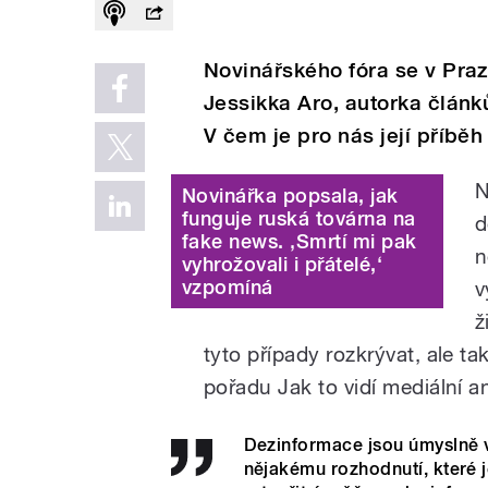
Novinářského fóra se v Praz
Jessikka Aro, autorka článk
V čem je pro nás její příbě
N
Novinářka popsala, jak
funguje ruská továrna na
d
fake news. ‚Smrtí mi pak
n
vyhrožovali i přátelé,‘
vzpomíná
v
ž
tyto případy rozkrývat, ale ta
pořadu Jak to vidí mediální an
Dezinformace jsou úmyslně vy
nějakému rozhodnutí, které j