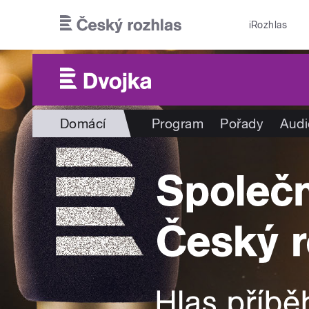
Přejít k hlavnímu obsahu
iRozhlas
Domácí
Program
Pořady
Audi