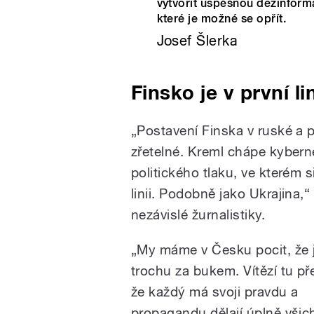
vytvořit úspěšnou dezinforma
které je možné se opřít.
Josef Šlerka
Finsko je v první lin
„
Postavení Finska v ruské a p
zřetelné. Kreml chápe kybern
politického tlaku, ve kterém s
linii. Podobně jako Ukrajina,
nezávislé žurnalistiky.
„
My máme v Česku pocit, že 
trochu za bukem. Vítězí tu př
že každý má svoji pravdu a
propagandu dělají úplně všich