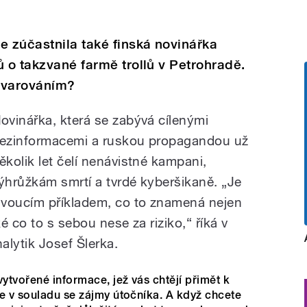
e zúčastnila také finská novinářka
ů o takzvané farmě trollů v Petrohradě.
h varováním?
ovinářka, která se zabývá cílenými
ezinformacemi a ruskou propagandou už
ěkolik let čelí nenávistné kampani,
ýhrůžkám smrtí a tvrdé kyberšikaně. „Je
ivoucím příkladem, co to znamená nejen
ké co to s sebou nese za riziko,“ říká v
alytik Josef Šlerka.
tvořené informace, jež vás chtějí přimět k
e v souladu se zájmy útočníka. A když chcete