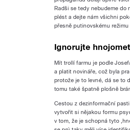
Radši se tedy nebudeme do 
plést a dejte nám všichni poko
přesně putinovskému režimu 
Ignorujte hnojome
Mít trollí farmu je podle Jos
a platit novináře, což byla pr
protože je to levné, dá se to 
tomu také špatně plošně brán
Cestou z dezinformační pasti
vytvořit si nějakou formu psy
v tom, že je schopná tyto ‚hn
se prý taky měli více identifi