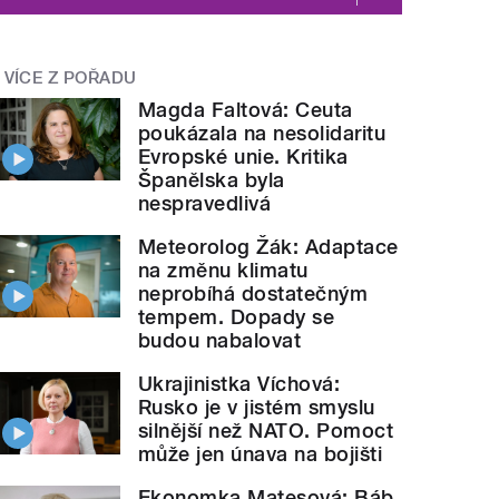
VÍCE Z POŘADU
Magda Faltová: Ceuta
poukázala na nesolidaritu
Evropské unie. Kritika
Španělska byla
nespravedlivá
Meteorolog Žák: Adaptace
na změnu klimatu
neprobíhá dostatečným
tempem. Dopady se
budou nabalovat
Ukrajinistka Víchová:
Rusko je v jistém smyslu
silnější než NATO. Pomoct
může jen únava na bojišti
Ekonomka Matesová: Báb