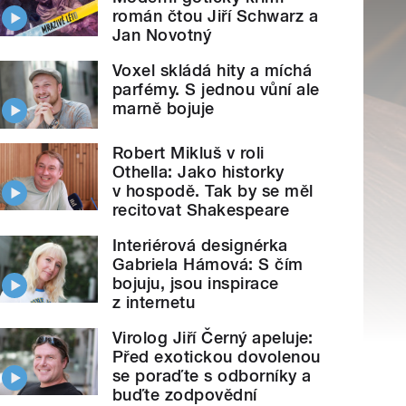
román čtou Jiří Schwarz a
Jan Novotný
Voxel skládá hity a míchá
parfémy. S jednou vůní ale
marně bojuje
Robert Mikluš v roli
Othella: Jako historky
v hospodě. Tak by se měl
recitovat Shakespeare
Interiérová designérka
Gabriela Hámová: S čím
bojuju, jsou inspirace
z internetu
Virolog Jiří Černý apeluje:
Před exotickou dovolenou
se poraďte s odborníky a
buďte zodpovědní