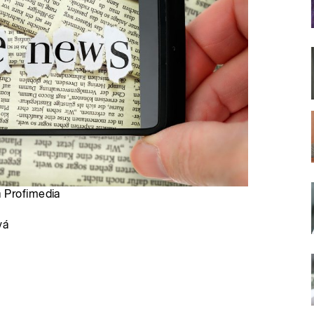
 Profimedia
vá