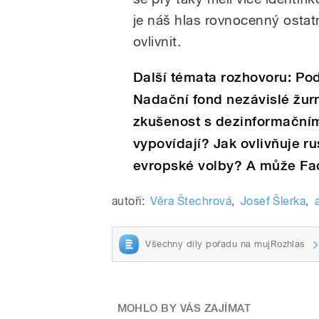
je náš hlas rovnocenný osta
ovlivnit.
Další témata rozhovoru: P
Nadační fond nezávislé žur
zkušenost s dezinformační
vypovídají? Jak ovlivňuje r
evropské volby? A může Fac
autoři:
Věra Štechrová
,
Josef Šlerka
,
Všechny díly pořadu na mujRozhlas
MOHLO BY VÁS ZAJÍMAT