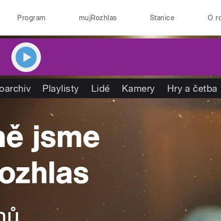
Program
mujRozhlas
Stanice
O r
oarchiv
Playlisty
Lidé
Kamery
Hry a četba