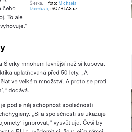
Šlerka.
|
foto:
Michaela
ničeho
Danelová
,
iROZHLAS.cz
j. To ale
vyhovuje.“
ty
efa Šlerky mnohem levnější než si kupovat
aktika uplatňovaná před 50 lety. „A
dělat ve velkém množství. A proto se proti
í,“ dodává.
 je podle něj schopnost společnosti
chohygieny. „Síla společnosti se ukazuje
ojomety‘ ignorovat,“ vysvětluje. Češi by
kovat s EU a uvědomit si, že v jejím rámci