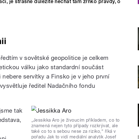
ci, je strašně důležité nechat tam zrnko pravdy, o
ii
ředtím v sovětské geopolitice je celkem
etickou válku jako standardní součást
i nebere servítky a Finsko je v jeho první
“ vysvětluje ředitel Nadačního fondu
jsme tak
edstava,
„Jessikka Aro je živoucím příkladem, co to
znamená nejen tyto případy rozkrývat, ale
také co to s sebou nese za riziko,“ říká v
pořadu Jak to vidí mediální analytik Josef
ni.