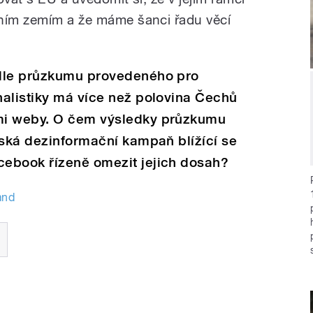
tním zemím a že máme šanci řadu věcí
odle průzkumu provedeného pro
nalistiky má více než polovina Čechů
mi weby. O čem výsledky průzkumu
uská dezinformační kampaň blížící se
ebook řízeně omezit jejich dosah?
and