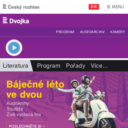
Přejít k hlavnímu obsahu
MENU
ŽIVĚ
PROGRAM
AUDIOARCHIV
KAMERY
Literatura
Program
Pořady
Více
…