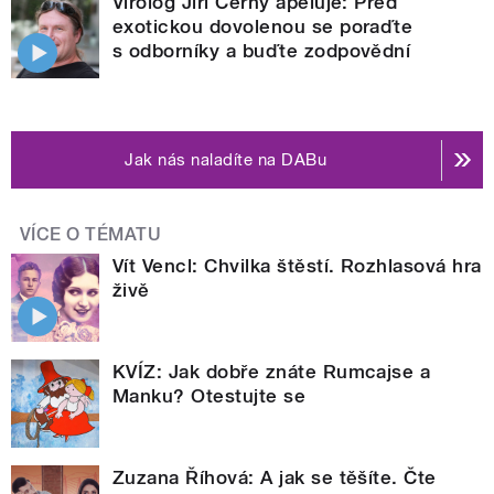
Virolog Jiří Černý apeluje: Před
exotickou dovolenou se poraďte
s odborníky a buďte zodpovědní
Jak nás naladíte na DABu
VÍCE O TÉMATU
Vít Vencl: Chvilka štěstí. Rozhlasová hra
živě
KVÍZ: Jak dobře znáte Rumcajse a
Manku? Otestujte se
Zuzana Říhová: A jak se těšíte. Čte