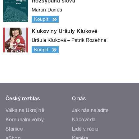
Rozsypaná slova
Martin Daneš
Koupit
Klukoviny Uršuly Klukové
Uršula Kluková – Patrik Rozehnal
Koupit
Český rozhlas
O nás
Válka na Ukrajině
Jak nás naladíte
Komunální volby
Nápověda
Stanice
Lidé v rádiu
eShop
Kariéra