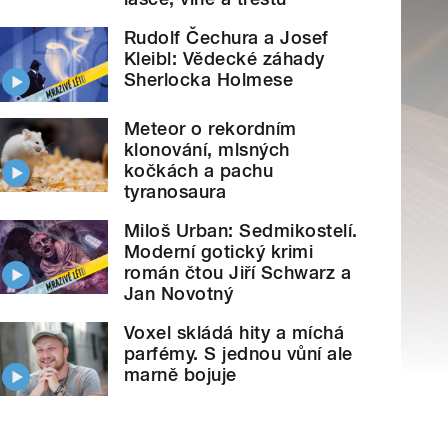
Rudolf Čechura a Josef
Kleibl: Vědecké záhady
Sherlocka Holmese
Meteor o rekordním
klonování, mlsných
kočkách a pachu
tyranosaura
Miloš Urban: Sedmikostelí.
Moderní gotický krimi
román čtou Jiří Schwarz a
Jan Novotný
Voxel skládá hity a míchá
parfémy. S jednou vůní ale
marně bojuje