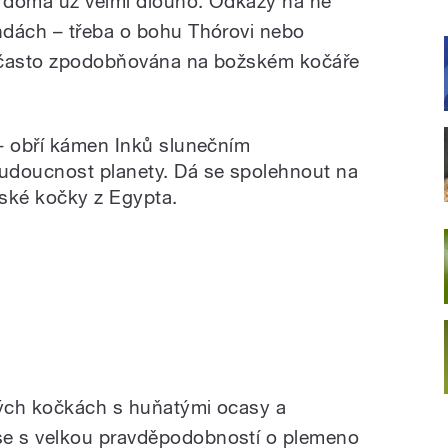
 doma už velmi dlouho. Odkazy na ně
ndách – třeba o bohu Thórovi nebo
je často zpodobňována na božském kočáře
- obří kámen Inků slunečním
udoucnost planety. Dá se spolehnout na
gské kočky z Egypta.
ých kočkách s huňatými ocasy a
e s velkou pravděpodobností o plemeno