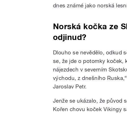
dnes známé jako norská lesn
Norská kočka ze S
odjinud?
Dlouho se nevědělo, odkud se
se, že jde o potomky koček, k
nájezdech v severním Skotsku. 
východu, z dnešního Ruska,“ 
Jaroslav Petr.
Jenže se ukázalo, že původ s
Kořen chovu koček Vikingy s