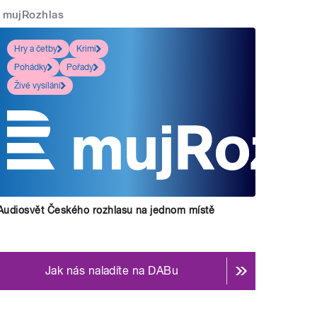
mujRozhlas
Hry a četby
Krimi
Pohádky
Pořady
Živé vysílání
Audiosvět Českého rozhlasu na jednom místě
Jak nás naladíte na DABu