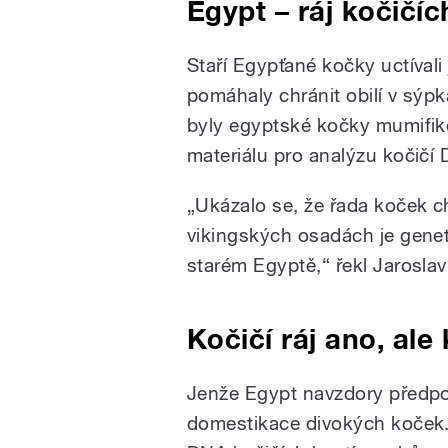
Egypt – ráj kočičí
Staří Egypťané kočky uctívali
pomáhaly chránit obilí v sýp
byly egyptské kočky mumifik
materiálu pro analýzu kočičí
„Ukázalo se, že řada koček c
vikingských osadách je geneti
starém Egyptě,“ řekl Jaroslav
Kočičí ráj ano, ale 
Jenže Egypt navzdory předp
domestikace divokých koček. 