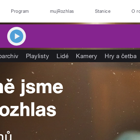
Program
mujRozhlas
Stanice
O r
oarchiv
Playlisty
Lidé
Kamery
Hry a četba