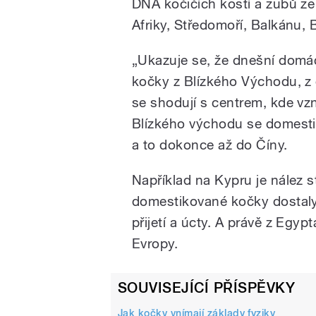
DNA kočičích kostí a zubů ze 
Afriky, Středomoří, Balkánu, 
„Ukazuje se, že dnešní domác
kočky z Blízkého Východu, z 
se shodují s centrem, kde vzni
Blízkého východu se domestik
a to dokonce až do Číny.
Například na Kypru je nález 
domestikované kočky dostaly 
přijetí a úcty. A právě z Egyp
Evropy.
SOUVISEJÍCÍ PŘÍSPĚVKY
Jak kočky vnímají základy fyziky