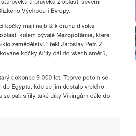
starověku a pravěku z oblastí severní
Blízkého Východu i Evropy.
í kočky mají nejblíž k druhu divoké
oblastí kolem bývalé Mezopotámie, které
klo zemědělství,“ řekl Jaroslav Petr. Z
ované kočky šířily dál do všech směrů,
starý dokonce 9 000 let. Teprve potom se
do Egypta, kde se jim dostalo vřelého
ta se pak šířily také díky Vikingům dále do