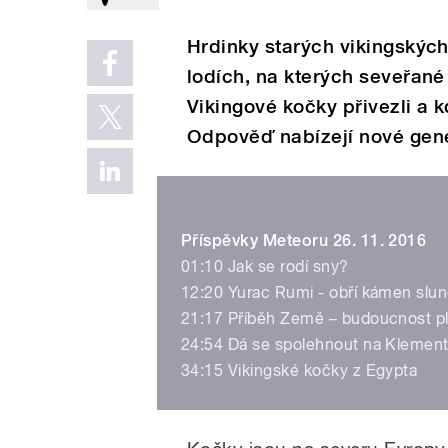
Hrdinky starých vikingských
lodích, na kterých seveřané
Vikingové kočky přivezli a 
Odpověď nabízejí nové gen
Příspěvky Meteoru 26. 11. 2016
01:10 Jak se rodí sny?
12:20 Yurac Rumi - obří kámen slu
21:17 Příběh Země – budoucnost p
24:54 Dá se spolehnout na Klement
34:15 Vikingské kočky z Egypta