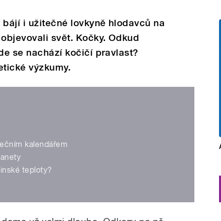
 bájí i užitečné lovkyně hlodavců na
 objevovali svět. Kočky. Odkud
kde se nachází kočičí pravlast?
etické výzkumy.
nečním kalendářem
lanety
inské teploty?