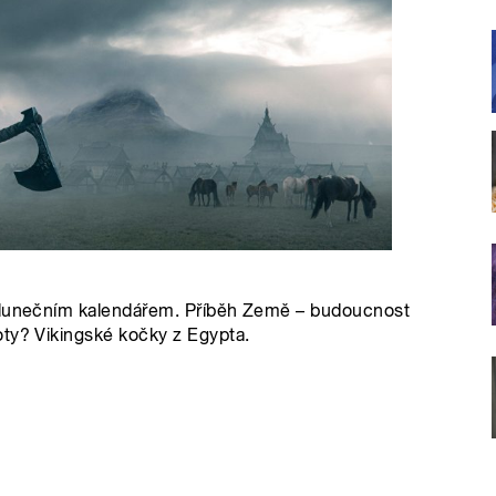
 slunečním kalendářem. Příběh Země – budoucnost
oty? Vikingské kočky z Egypta.