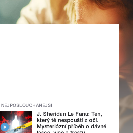
NEJPOSLOUCHANĚJŠÍ
J. Sheridan Le Fanu: Ten,
který tě nespouští z očí.
Mysteriózní příběh o dávné
lásce, vině a trestu