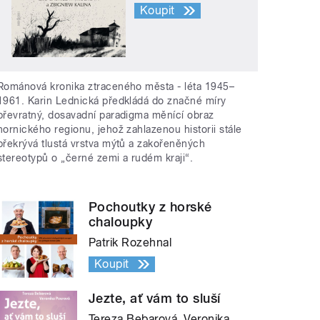
Koupit
Románová kronika ztraceného města - léta 1945–
1961. Karin Lednická předkládá do značné míry
převratný, dosavadní paradigma měnící obraz
hornického regionu, jehož zahlazenou historii stále
překrývá tlustá vrstva mýtů a zakořeněných
stereotypů o „černé zemi a rudém kraji“.
Pochoutky z horské
chaloupky
Patrik Rozehnal
Koupit
Jezte, ať vám to sluší
Tereza Bebarová, Veronika