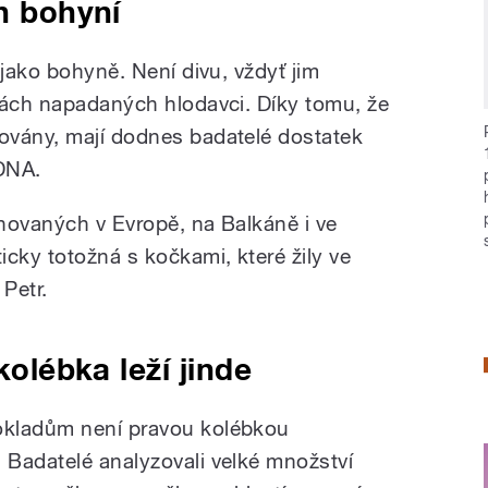
ch bohyní
 jako bohyně. Není divu, vždyť jim
kách napadaných hlodavci. Díky tomu, že
ovány, mají dodnes badatelé dostatek
 DNA.
hovaných v Evropě, na Balkáně i ve
cky totožná s kočkami, které žily ve
 Petr.
kolébka leží jinde
okladům není pravou kolébkou
Badatelé analyzovali velké množství