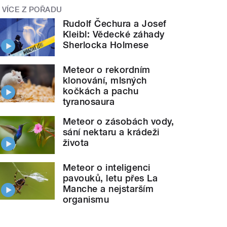
VÍCE Z POŘADU
Rudolf Čechura a Josef
Kleibl: Vědecké záhady
Sherlocka Holmese
Meteor o rekordním
klonování, mlsných
kočkách a pachu
tyranosaura
Meteor o zásobách vody,
sání nektaru a krádeži
života
Meteor o inteligenci
pavouků, letu přes La
Manche a nejstarším
organismu