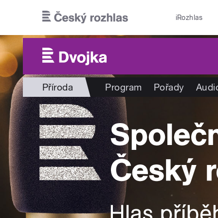
Přejít k hlavnímu obsahu
iRozhlas
Příroda
Program
Pořady
Audi