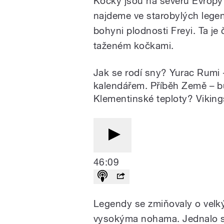
Kočky jsou na severu Evropy
najdeme ve starobylých lege
bohyni plodnosti Freyi. Ta 
taženém kočkami.
Jak se rodí sny? Yurac Rumi 
kalendářem. Příběh Země – b
Klementinské teploty? Vikin
46:09
Legendy se zmiňovaly o velk
vysokýma nohama. Jednalo s