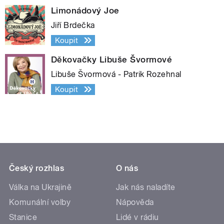
Limonádový Joe
Jiří Brdečka
Koupit
Děkovačky Libuše Švormové
Libuše Švormová - Patrik Rozehnal
Koupit
Český rozhlas
O nás
Válka na Ukrajině
Jak nás naladíte
Komunální volby
Nápověda
Stanice
Lidé v rádiu