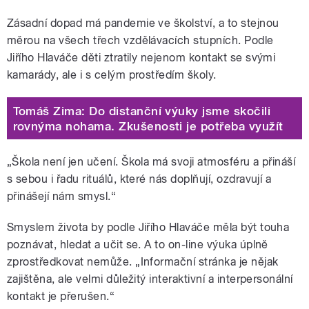
Zásadní dopad má pandemie ve školství, a to stejnou
měrou na všech třech vzdělávacích stupních. Podle
Jiřího Hlaváče děti ztratily nejenom kontakt se svými
kamarády, ale i s celým prostředím školy.
Tomáš Zima: Do distanční výuky jsme skočili
rovnýma nohama. Zkušenosti je potřeba využít
„Škola není jen učení. Škola má svoji atmosféru a přináší
s sebou i řadu rituálů, které nás doplňují, ozdravují a
přinášejí nám smysl.“
Smyslem života by podle Jiřího Hlaváče měla být touha
poznávat, hledat a učit se. A to on-line výuka úplně
zprostředkovat nemůže. „Informační stránka je nějak
zajištěna, ale velmi důležitý interaktivní a interpersonální
kontakt je přerušen.“