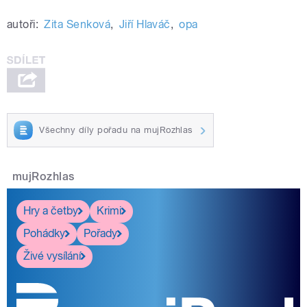
autoři:
Zita Senková
,
Jiří Hlaváč
,
opa
Všechny díly pořadu na mujRozhlas
mujRozhlas
Hry a četby
Krimi
Pohádky
Pořady
Živé vysílání