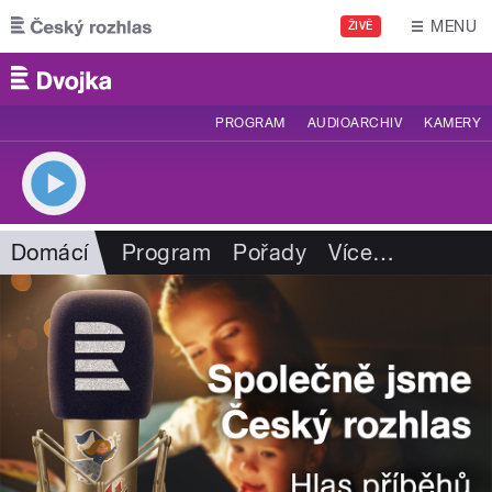
Přejít k hlavnímu obsahu
MENU
ŽIVĚ
PROGRAM
AUDIOARCHIV
KAMERY
Domácí
Program
Pořady
Více
…