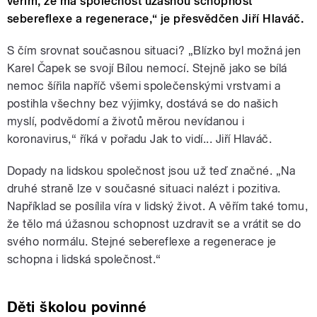
věřím, že má společnost úžasnou schopnost
sebereflexe a regenerace,“ je přesvědčen Jiří Hlaváč.
S čím srovnat současnou situaci? „Blízko byl možná jen
Karel Čapek se svojí Bílou nemocí. Stejně jako se bílá
nemoc šířila napříč všemi společenskými vrstvami a
postihla všechny bez výjimky, dostává se do našich
myslí, podvědomí a životů měrou nevídanou i
koronavirus,“ říká v pořadu Jak to vidí... Jiří Hlaváč.
Dopady na lidskou společnost jsou už teď značné. „Na
druhé straně lze v současné situaci nalézt i pozitiva.
Například se posílila víra v lidský život. A věřím také tomu,
že tělo má úžasnou schopnost uzdravit se a vrátit se do
svého normálu. Stejné sebereflexe a regenerace je
schopna i lidská společnost.“
Děti školou povinné