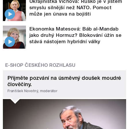
Ukrajinistka Víchová: Rusko je v jistém
smyslu silnější než NATO. Pomoct
může jen únava na bojišti
Ekonomka Matesová: Báb al-Mandab
jako druhý Hormuz? Blokování úžin se
stává nástojem hybridní války
E-SHOP ČESKÉHO ROZHLASU
Přijměte pozvání na úsměvný doušek moudré
člověčiny.
František Novotný, moderátor