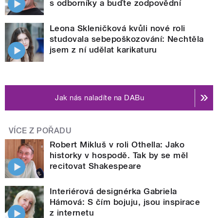
s odborníky a buďte zodpovědní
Leona Skleničková kvůli nové roli
studovala sebepoškozování: Nechtěla
jsem z ní udělat karikaturu
Jak nás naladíte na DABu
VÍCE Z POŘADU
Robert Mikluš v roli Othella: Jako
historky v hospodě. Tak by se měl
recitovat Shakespeare
Interiérová designérka Gabriela
Hámová: S čím bojuju, jsou inspirace
z internetu