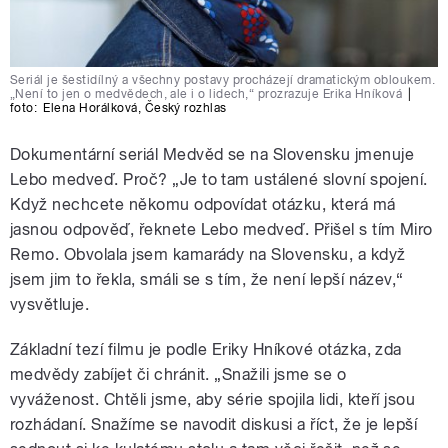
Seriál je šestidílný a všechny postavy procházejí dramatickým obloukem.
„Není to jen o medvědech, ale i o lidech,“ prozrazuje Erika Hníková
|
foto:
Elena Horálková
,
Český rozhlas
Dokumentární seriál Medvěd se na Slovensku jmenuje
Lebo medveď. Proč? „Je to tam ustálené slovní spojení.
Když nechcete někomu odpovídat otázku, která má
jasnou odpověď, řeknete Lebo medveď. Přišel s tím Miro
Remo. Obvolala jsem kamarády na Slovensku, a když
jsem jim to řekla, smáli se s tím, že není lepší název,“
vysvětluje.
Základní tezí filmu je podle Eriky Hníkové otázka, zda
medvědy zabíjet či chránit. „Snažili jsme se o
vyváženost. Chtěli jsme, aby série spojila lidi, kteří jsou
rozhádaní. Snažíme se navodit diskusi a říct, že je lepší