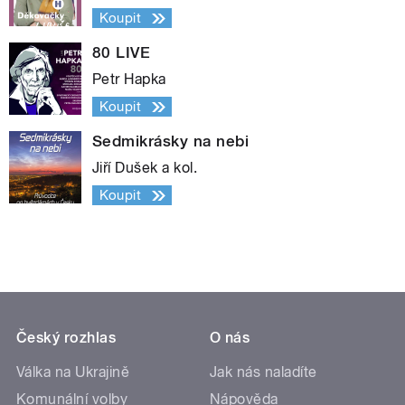
Koupit
80 LIVE
Petr Hapka
Koupit
Sedmikrásky na nebi
Jiří Dušek a kol.
Koupit
Český rozhlas
O nás
Válka na Ukrajině
Jak nás naladíte
Komunální volby
Nápověda