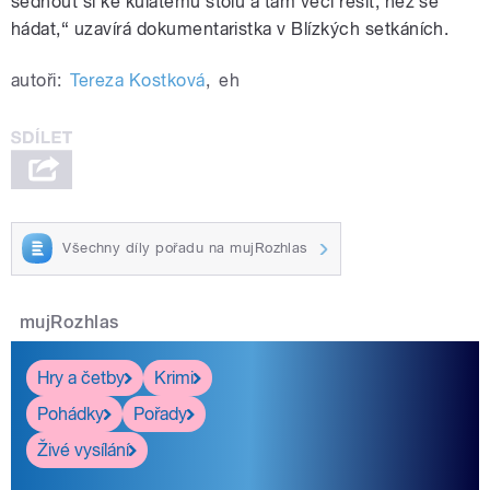
sednout si ke kulatému stolu a tam věci řešit, než se
hádat,“ uzavírá dokumentaristka v Blízkých setkáních.
autoři:
Tereza Kostková
,
eh
Všechny díly pořadu na mujRozhlas
mujRozhlas
Hry a četby
Krimi
Pohádky
Pořady
Živé vysílání