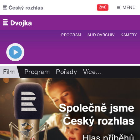
Přejít k hlavnímu obsahu
MENU
ŽIVĚ
PROGRAM
AUDIOARCHIV
KAMERY
Film
Program
Pořady
Více
…