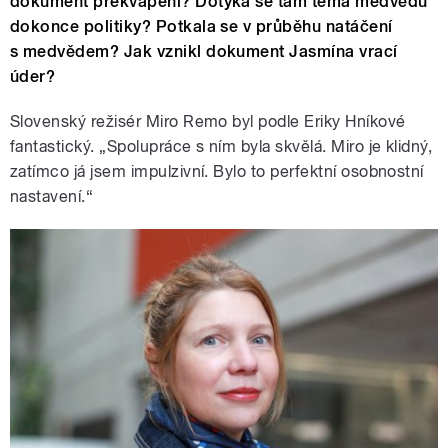
dokument překvapení? Dotýká se tam téma medvědů
dokonce politiky? Potkala se v průběhu natáčení
s medvědem? Jak vznikl dokument Jasmína vrací
úder?
Slovenský režisér Miro Remo byl podle Eriky Hníkové
fantastický. „Spolupráce s ním byla skvělá. Miro je klidný,
zatímco já jsem impulzivní. Bylo to perfektní osobnostní
nastavení.“