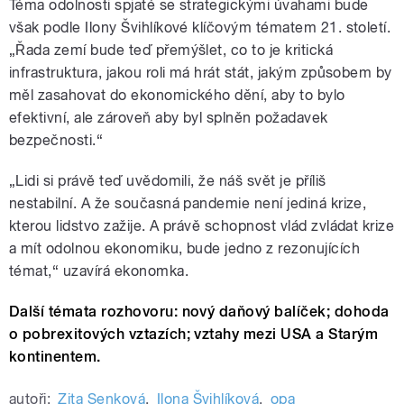
Téma odolnosti spjaté se strategickými úvahami bude
však podle Ilony Švihlíkové klíčovým tématem 21. století.
„
Řada zemí bude teď přemýšlet, co to je kritická
infrastruktura, jakou roli má hrát stát, jakým způsobem by
měl zasahovat do ekonomického dění, aby to bylo
efektivní, ale zároveň aby byl splněn požadavek
bezpečnosti.
“
„Lidi si právě teď uvědomili, že náš s
vět je příliš
nestabilní. A že současná pandemie není jediná krize,
kterou lidstvo zažije. A právě schopnost vlád zvládat krize
a mít odolnou ekonomiku, bude jedno z rezonujících
témat,
“ uzavírá ekonomka
.
Další témata rozhovoru: nový daňový balíček; dohoda
o pobrexitových vztazích; vztahy mezi USA a Starým
kontinentem.
autoři:
Zita Senková
,
Ilona Švihlíková
,
opa