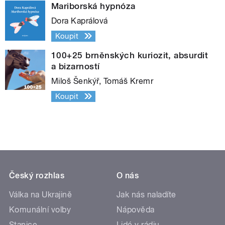
Mariborská hypnóza
Dora Kaprálová
Koupit
100+25 brněnských kuriozit, absurdit
a bizarností
Miloš Šenkýř, Tomáš Kremr
Koupit
Český rozhlas
O nás
Válka na Ukrajině
Jak nás naladíte
Komunální volby
Nápověda
Stanice
Lidé v rádiu