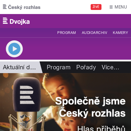
Přejít k hlavnímu obsahu
MENU
ŽIVĚ
PROGRAM
AUDIOARCHIV
KAMERY
Aktuální dění
Program
Pořady
Více
…