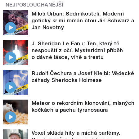
NEJPOSLOUCHANĚJŠÍ
Miloš Urban: Sedmikostelí. Moderní
gotický krimi román čtou Jiří Schwarz a
Jan Novotný
J. Sheridan Le Fanu: Ten, který tě
nespouští z očí. Mysteriózní příběh
o dávné lásce, vině a trestu
Rudolf Čechura a Josef Kleibl: Vědecké
záhady Sherlocka Holmese
Meteor o rekordním klonování, mlsných
kočkách a pachu tyranosaura
Voxel skládá hity a míchá parfémy.