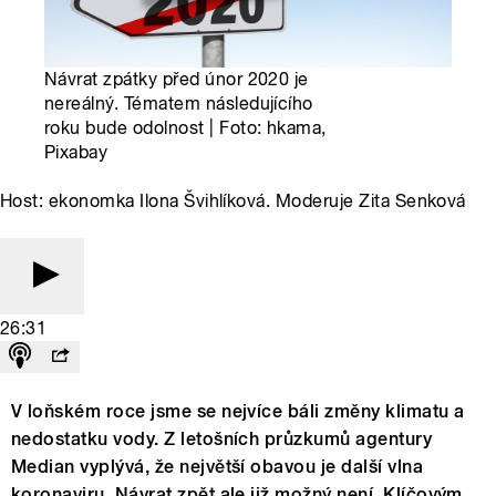
Návrat zpátky před únor 2020 je
nereálný. Tématem následujícího
roku bude odolnost | Foto: hkama,
Pixabay
Host: ekonomka Ilona Švihlíková. Moderuje Zita Senková
26:31
V loňském roce jsme se nejvíce báli změny klimatu a
nedostatku vody. Z letošních průzkumů agentury
Median vyplývá, že největší obavou je další vlna
koronaviru. Návrat zpět ale již možný není. Klíčovým