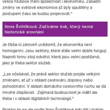
velice hluboce mění společnost i ekonomiku. Zásadní
změny ve světové ekonomice již byly spuštěny a
postupem času se budou projevovat.
“
Ilona Švihlíková: Zažíváme šok, který nemá
historické srovnání
Je třeba si zároveň uvědomit, že ekonomika není
homogenní. Jsou sektory, které stále velmi dobře fungují.
Naproti tomu stojí odvětví, která jsou velmi postižená,
jako je třeba sektor služeb.
„
Lze očekávat, že právě sektor služeb projde velkými
změnami, ať už v oblasti cestování, dopravy nebo
pohostinství. V
oblasti domácího cestovního ruchu se dá
mnohé zlepšovat.
Zajímavá budoucnost je vidět ale
třeba i v oblasti digitálních technologií.
“
Prostor by se ale podle Ilony Švihlíkové měl dát i malým