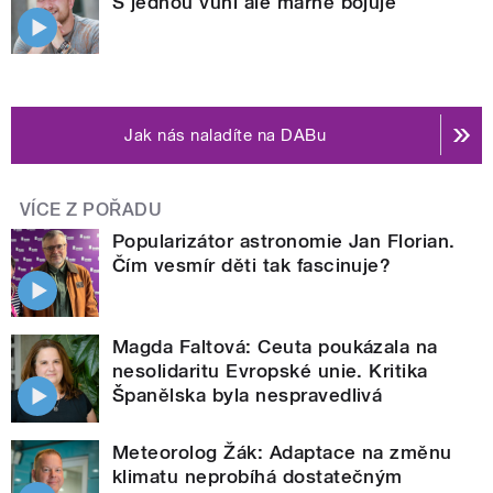
S jednou vůní ale marně bojuje
Jak nás naladíte na DABu
VÍCE Z POŘADU
Popularizátor astronomie Jan Florian.
Čím vesmír děti tak fascinuje?
Magda Faltová: Ceuta poukázala na
nesolidaritu Evropské unie. Kritika
Španělska byla nespravedlivá
Meteorolog Žák: Adaptace na změnu
klimatu neprobíhá dostatečným