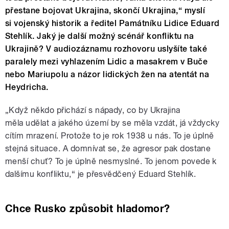
přestane bojovat Ukrajina, skončí Ukrajina,“ myslí
si vojenský historik a ředitel Památníku Lidice Eduard
Stehlík. Jaký je další možný scénář konfliktu na
Ukrajině? V audiozáznamu rozhovoru uslyšíte také
paralely mezi vyhlazením Lidic a masakrem v Buče
nebo Mariupolu a názor lidických žen na atentát na
Heydricha.
„Když někdo přichází s nápady, co by Ukrajina
měla udělat a jakého území by se měla vzdát, já vždycky
cítím mrazení. Protože to je rok 1938 u nás. To je úplně
stejná situace. A domnívat se, že agresor pak dostane
menší chuť? To je úplně nesmyslné. To jenom povede k
dalšímu konfliktu,“ je přesvědčený Eduard Stehlík.
Chce Rusko způsobit hladomor?