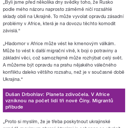
„Byli jsme před několika dny svědky toho, že Rusko
podle mého názoru naprosto záměrně ničí rozsáhlé
sklady obilí na Ukrajině. To může vyvolat opravdu zásadní
problémy v Africe, která je na dovozu těchto komodit
závislá.“
„Hladomor v Africe může vést ke kmenovým válkám.
Může to vést k další migrační vlně, k boji o potraviny a
základní věci, což samozřejmě může rozhýbat celý svět.
A můžeme být opravdu na prahu nějakého válečného
konfliktu daleko většího rozsahu, než je v současné době
Ukrajina.“
Dušan Drbohlav: Planeta zdivočela. V Africe
vzniknou na počet lidí tři nové Číny. Migrantů
přibude
„Proto si myslím, že je třeba poskytnout ukrajinské