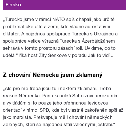
Finsko
„Turecko jsme v rámci NATO spíš chápali jako určité
problematické dítě a zemi, kde vládne autoritativní
diktátor. A najednou spolupráce Turecka s Ukrajinou a
spolupráce velice výrazná Turecka s Ázerbájdžánem
sehrává v tomto prostoru zásadní roli. Uvidíme, co to
udělá,“ říká host Zity Senkové v pořadu Jak to vidí...
Z chování Německa jsem zklamaný
„Ale pro mě třeba jsou tu i některá zklamání. Třeba
reakce Německa. Panu kancléři Scholzovi nerozumím
a vykládám si to pouze jeho přehnanou levicovou
orientací v rámci SPD, kde byl vlastně zakořeněn spíš až
jako marxista. Překvapuje mě i chování německých
Zelených, kteří se najednou stali válečnými jestřábi.“