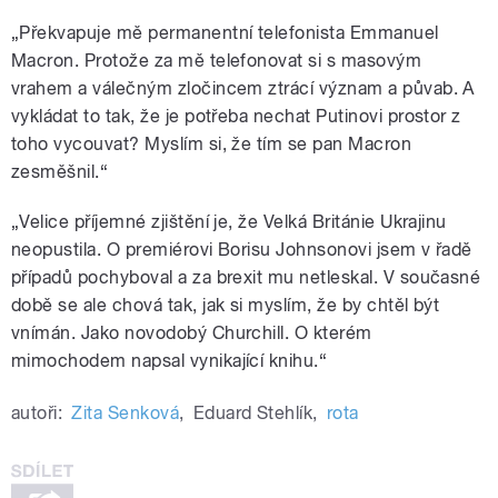
„Překvapuje mě permanentní telefonista Emmanuel
Macron. Protože za mě telefonovat si s masovým
vrahem a válečným zločincem ztrácí význam a půvab. A
vykládat to tak, že je potřeba nechat Putinovi prostor z
toho vycouvat? Myslím si, že tím se pan Macron
zesměšnil.“
„Velice příjemné zjištění je, že Velká Británie Ukrajinu
neopustila. O premiérovi Borisu Johnsonovi jsem v řadě
případů pochyboval a za brexit mu netleskal. V současné
době se ale chová tak, jak si myslím, že by chtěl být
vnímán. Jako novodobý Churchill. O kterém
mimochodem napsal vynikající knihu.“
autoři:
Zita Senková
,
Eduard Stehlík
,
rota