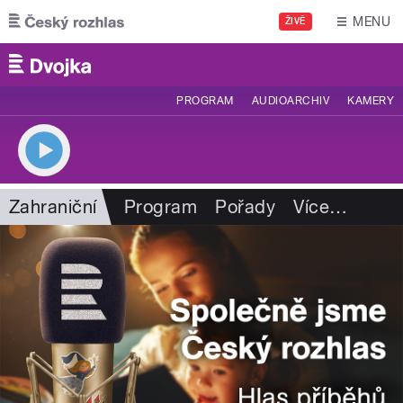
Přejít k hlavnímu obsahu
MENU
ŽIVĚ
PROGRAM
AUDIOARCHIV
KAMERY
Zahraniční
Program
Pořady
Více
…