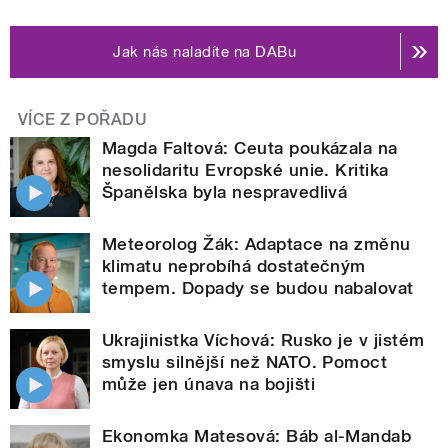
Jak nás naladíte na DABu
VÍCE Z POŘADU
Magda Faltová: Ceuta poukázala na
nesolidaritu Evropské unie. Kritika
Španělska byla nespravedlivá
Meteorolog Žák: Adaptace na změnu
klimatu neprobíhá dostatečným
tempem. Dopady se budou nabalovat
Ukrajinistka Víchová: Rusko je v jistém
smyslu silnější než NATO. Pomoct
může jen únava na bojišti
Ekonomka Matesová: Báb al-Mandab