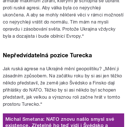
armádě maximum zbraní, kterými je schopna se ubránit
proti ruské agresi. Aby válka byla co nejrychleji
ukončena. A aby se mohly některé věci v rámci možností
co nejrychleji vrátit do normálu. Tím mám na mysli
opravdu i zásobování světa. Protože Ukrajina vždycky
byla a dozajista i bude obilnicí Evropy.“
Nepředvídatelná pozice Turecka
Jak ruská agrese na Ukrajině mění geopolitiku? „Mění ji
zásadním způsobem. Na začátku roku by si asi jen těžko
někdo představil, že země jako Švédsko a Finsko dají
přihlášky do NATO. Těžko by si asi někdo byl schopen
představit, jak velkou a výraznou roli začne hrát v tomto
prostoru Turecko.“
Michal Smetana: NATO znovu našlo smysl své
existence. Zřetelně ho teď vidí i Švédsko a