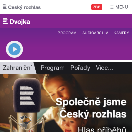
Přejít k hlavnímu obsahu
MENU
ŽIVĚ
PROGRAM
AUDIOARCHIV
KAMERY
Zahraniční
Program
Pořady
Více
…