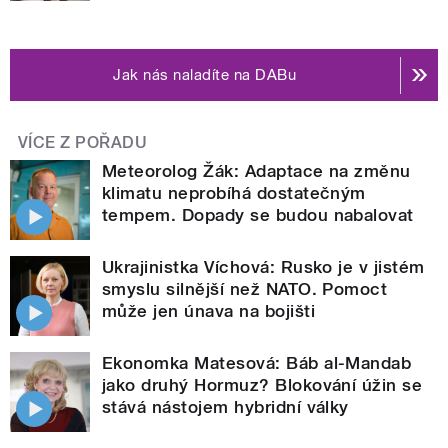
Jak nás naladíte na DABu
VÍCE Z POŘADU
Meteorolog Žák: Adaptace na změnu
klimatu neprobíhá dostatečným
tempem. Dopady se budou nabalovat
Ukrajinistka Víchová: Rusko je v jistém
smyslu silnější než NATO. Pomoct
může jen únava na bojišti
Ekonomka Matesová: Báb al-Mandab
jako druhý Hormuz? Blokování úžin se
stává nástojem hybridní války