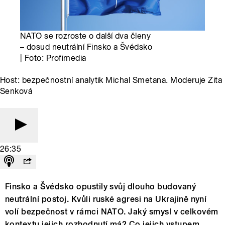
NATO se rozroste o další dva členy
– dosud neutrální Finsko a Švédsko
| Foto: Profimedia
Host: bezpečnostní analytik Michal Smetana. Moderuje Zita
Senková
26:35
Finsko a Švédsko opustily svůj dlouho budovaný
neutrální postoj. Kvůli ruské agresi na Ukrajině nyní
volí bezpečnost v rámci NATO. Jaký smysl v celkovém
kontextu jejich rozhodnutí má? Co jejich vstupem