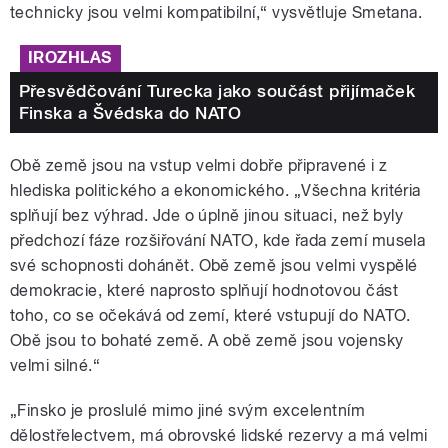
technicky jsou velmi kompatibilní,“ vysvětluje Smetana.
IROZHLAS
Přesvědčování Turecka jako součást přijímaček
Finska a Švédska do NATO
Obě země jsou na vstup velmi dobře připravené i z
hlediska politického a ekonomického. „Všechna kritéria
splňují bez výhrad. Jde o úplně jinou situaci, než byly
předchozí fáze rozšiřování NATO, kde řada zemí musela
své schopnosti dohánět. Obě země jsou velmi vyspělé
demokracie, které naprosto splňují hodnotovou část
toho, co se očekává od zemí, které vstupují do NATO.
Obě jsou to bohaté země. A obě země jsou vojensky
velmi silné.“
„Finsko je proslulé mimo jiné svým excelentním
dělostřelectvem, má obrovské lidské rezervy a má velmi