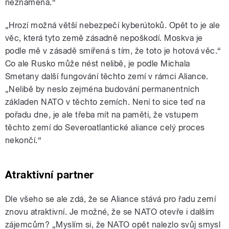
neznamená.“
„Hrozí možná větší nebezpečí kyberútoků. Opět to je ale
věc, která tyto země zásadně nepoškodí. Moskva je
podle mě v zásadě smířená s tím, že toto je hotová věc.
“
Co ale Rusko může nést nelibě, je podle Michala
Smetany další fungování těchto zemí v rámci Aliance.
„
Nelibě by neslo zejména budování permanentních
základen NATO v těchto zemích. Není to sice teď na
pořadu dne, je ale třeba mít na paměti, že vstupem
těchto zemí do Severoatlantické aliance celý proces
nekončí.“
Atraktivní partner
Dle všeho se ale zdá, že se Aliance stává pro řadu zemí
znovu atraktivní. Je možné, že se NATO otevře i dalším
zájemcům? „Myslím si, že NATO opět nalezlo svůj smysl