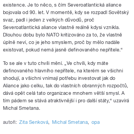
existence. Je to něco, s čím Severoatlantická aliance
bojovala od 90. let. V momentě, kdy se rozpadl Sovětský
svaz, padl i jeden z velkých důvodů, proč
Severoatlantická aliance vlastně reálně kdysi vznikla.
Dlouhou dobu bylo NATO kritizováno za to, že vlastně
úplně neví, co je jeho smyslem, proč by mělo nadále
existovat, pokud nemá jasně definovaného nepřítele.“
To se ale v tuto chvíli mění. „Ve chvíli, kdy máte
definovaného hlavního nepřítele, na kterém se všichni
shodují, a všichni vnímají potřebu investovat jak do
Aliance jako celku, tak do vlastních obranných rozpočtů,
dává opět celá tato organizace mnohem větší smysl. A
tím pádem se stává atraktivnější i pro další státy,“ uzavírá
Michal Smetana.
autoři:
Zita Senková
,
Michal Smetana
,
opa