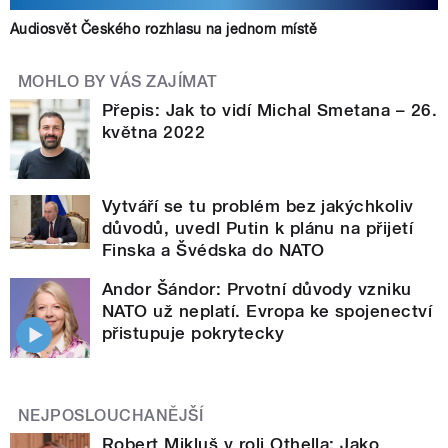
Audiosvět Českého rozhlasu na jednom místě
MOHLO BY VÁS ZAJÍMAT
Přepis: Jak to vidí Michal Smetana – 26.
května 2022
Vytváří se tu problém bez jakýchkoliv
důvodů, uvedl Putin k plánu na přijetí
Finska a Švédska do NATO
Andor Šándor: Prvotní důvody vzniku
NATO už neplatí. Evropa ke spojenectví
přistupuje pokrytecky
NEJPOSLOUCHANĚJŠÍ
Robert Mikluš v roli Othella: Jako