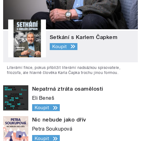
Setkání s Karlem Čapkem
Koupit
Literární fikce, pokus přiblížit literární nadsázkou spisovatele,
filozofa, ale hlavně člověka Karla Čapka trochu jinou formou.
Nepatrná ztráta osamělosti
Eli Beneš
Koupit
Nic nebude jako dřív
Petra Soukupová
Koupit