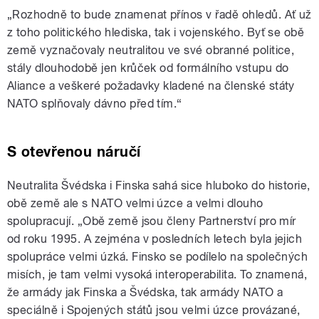
„Rozhodně to bude znamenat přínos v řadě ohledů. Ať už
z toho politického hlediska, tak i vojenského. Byť se obě
země vyznačovaly neutralitou ve své obranné politice,
stály dlouhodobě jen krůček od formálního vstupu do
Aliance a veškeré požadavky kladené na členské státy
NATO splňovaly dávno před tím.“
S otevřenou náručí
Neutralita Švédska i Finska sahá sice hluboko do historie,
obě země ale s NATO velmi úzce a velmi dlouho
spolupracují. „Obě země jsou členy Partnerství pro mír
od roku 1995. A zejména v posledních letech byla jejich
spolupráce velmi úzká. Finsko se podílelo na společných
misích, je tam velmi vysoká interoperabilita. To znamená,
že armády jak Finska a Švédska, tak armády NATO a
speciálně i Spojených států jsou velmi úzce provázané,