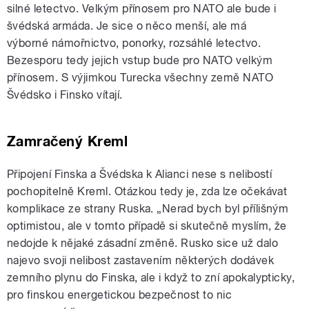
silné letectvo. Velkým přínosem pro NATO ale bude i
švédská armáda. Je sice o něco menší, ale má
výborné námořnictvo, ponorky, rozsáhlé letectvo.
Bezesporu tedy jejich vstup bude pro NATO velkým
přínosem. S výjimkou Turecka všechny země NATO
Švédsko i Finsko vítají.
Zamračený Kreml
Připojení Finska a Švédska k Alianci nese s nelibostí
pochopitelně Kreml. Otázkou tedy je, zda lze očekávat
komplikace ze strany Ruska. „Nerad bych byl přílišným
optimistou, ale v tomto případě si skutečně myslím, že
nedojde k nějaké zásadní změně. Rusko sice už dalo
najevo svoji nelibost zastavením některých dodávek
zemního plynu do Finska, ale i když to zní apokalypticky,
pro finskou energetickou bezpečnost to nic