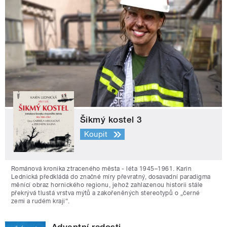
Šikmý kostel 3
Koupit
Románová kronika ztraceného města - léta 1945–1961. Karin
Lednická předkládá do značné míry převratný, dosavadní paradigma
měnící obraz hornického regionu, jehož zahlazenou historii stále
překrývá tlustá vrstva mýtů a zakořeněných stereotypů o „černé
zemi a rudém kraji“.
Adventní radosti