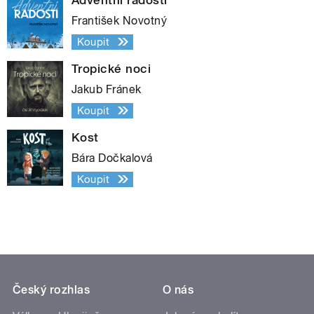
František Novotný
Koupit
Tropické noci
Jakub Fránek
Koupit
Kost
Bára Dočkalová
Koupit
Český rozhlas
O nás