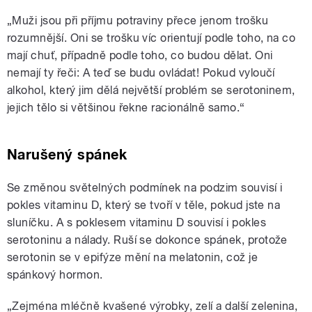
„Muži jsou při příjmu potraviny přece jenom trošku
rozumnější. Oni se trošku víc orientují podle toho, na co
mají chuť, případně podle toho, co budou dělat. Oni
nemají ty řeči: A teď se budu ovládat! Pokud vyloučí
alkohol, který jim dělá největší problém se serotoninem,
jejich tělo si většinou řekne racionálně samo.“
Narušený spánek
Se změnou světelných podmínek na podzim souvisí i
pokles vitaminu D, který se tvoří v těle, pokud jste na
sluníčku. A s poklesem vitaminu D souvisí i pokles
serotoninu a nálady. Ruší se dokonce spánek, protože
serotonin se v epifýze mění na melatonin, což je
spánkový hormon.
„Zejména mléčně kvašené výrobky, zelí a další zelenina,