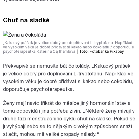
Chuť na sladké
„Kakaový prášek je velice dobrý pro doplňování L-tryptofanu. Například
ve vysokém věku je dobré přidávat si kakao nebo čokoládu,“ doporučuje
psychoterapeutka Kateřina Cajthamlová
|
foto:
Fotobanka Pixabay
Překvapivě se nemusíte bát čokolády. „Kakaový prášek
je velice dobrý pro doplňování L-tryptofanu. Například ve
vysokém věku je dobré přidávat si kakao nebo čokoládu,“
doporučuje psychoterapeutka.
Ženy mají navíc třikrát do měsíce jiný hormonální stav a
tomu odpovídá i jiná potřeba živin. „Některé ženy mívají v
druhé fázi menstruačního cyklu chuť na sladké. Pokud se
jí vyhýbají nebo se to nějakým divokým způsobem snaží
stlačit, mohou mít veliké propady nálady.“