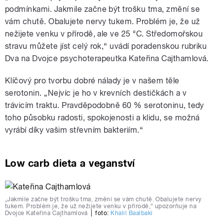
podmínkami. Jakmile začne být trošku tma, změní se
vám chutě. Obalujete nervy tukem. Problém je, že už
nežijete venku v přírodě, ale ve 25 °C. Středomořskou
stravu můžete jíst celý rok,“ uvádí poradenskou rubriku
Dva na Dvojce psychoterapeutka Kateřina Cajthamlová.
Klíčový pro tvorbu dobré nálady je v našem těle
serotonin. „Nejvíc je ho v krevních destičkách a v
trávicím traktu. Pravděpodobně 60 % serotoninu, tedy
toho působku radosti, spokojenosti a klidu, se možná
vyrábí díky vašim střevním bakteriím.“
Low carb dieta a veganství
„Jakmile začne být trošku tma, změní se vám chutě. Obalujete nervy
tukem. Problém je, že už nežijete venku v přírodě,“ upozorňuje na
Dvojce Kateřina Cajthamlová
|
foto:
Khalil Baalbaki