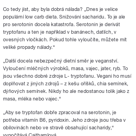
Co tedy jíst, aby byla dobrá nálada? „Dnes je velice
populární low carb dieta. Snižování sacharidu. To je ale
pro serotonin docela katastrofa. Serotonin je derivát
tryptofanu a ten je například v banánech, datlích, v
ovesných vločkách. Pokud tohle vyloučíte, můžete mít
veliké propady nálady.“
„Další docela nebezpečný dietní směr je veganství.
Vyloučení mléčných výrobků, masa, vajec, jater, ryb. To
jsou všechno dobré zdroje L- tryptofanu. Vegani ho musí
doplňovat z jiných zdrojů – z kešu oříšků, chia semínek,
dýňových semínek. Nikdy ho ale nedostanou tolik jako z
masa, mléka nebo vajec.“
„Aby se tryptofan dobře zpracoval na serotonin, je
potřeba vitamín B6, pyridoxin. Jeho zdroje jsou třeba v
obilovinách nebo ve stravě obsahující sacharidy,“
vypočítává Cajthamlová.