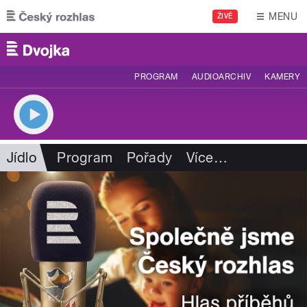
Přejít k hlavnímu obsahu
MENU
ŽIVĚ
PROGRAM
AUDIOARCHIV
KAMERY
Jídlo
Program
Pořady
Více
…