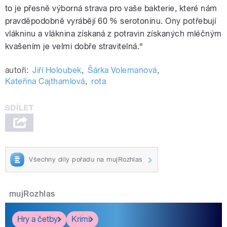
to je přesně výborná strava pro vaše bakterie, které nám
pravděpodobně vyrábějí 60 % serotoninu. Ony potřebují
vlákninu a vláknina získaná z potravin získaných mléčným
kvašením je velmi dobře stravitelná.“
autoři:
Jiří Holoubek
,
Šárka Volemanová
,
Kateřina Cajthamlová
,
rota
Všechny díly pořadu na mujRozhlas
mujRozhlas
Hry a četby
Krimi