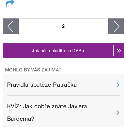
STRÁNKY
2
n
zí
Jak nás naladíte na DABu
MOHLO BY VÁS ZAJÍMAT
Pravidla soutěže Pátračka
KVÍZ: Jak dobře znáte Javiera
Bardema?