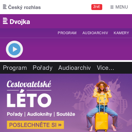
Přejít k hlavnímu obsahu
MENU
ŽIVĚ
PROGRAM
AUDIOARCHIV
KAMERY
Program
Pořady
Audioarchiv
Více
…