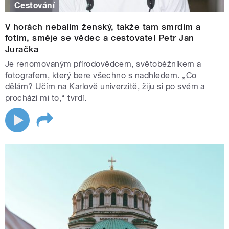
Cestování
(PREMIÉRA)
V horách nebalím ženský, takže tam smrdím a
fotím, směje se vědec a cestovatel Petr Jan
Hry
Juračka
Je renomovaným přírodovědcem, světoběžníkem a
Jules Verne: Cesta kolem světa za 80 dní
fotografem, který bere všechno s nadhledem. „Co
Agatha Christie: Vražda na Nilu
dělám? Učím na Karlově univerzitě, žiju si po svém a
František Pavlíček: Odysseus
prochází mi to,“ tvrdí.
Ivan Vyskočil: Cesta do Úbic
Wolfgang Hildesheimer: Balkánexpres aneb Ze
života padělatele
Svatopluk Čech: Pravý výlet pana Broučka
Petr Zikmund: Magellan
Hašek, Kisch, Longen: Z Karlína do Bratislavy
parníkem Lanna
Miloš Pospíšil: Velký vandr (Eskymo Welzl)
Pohádky