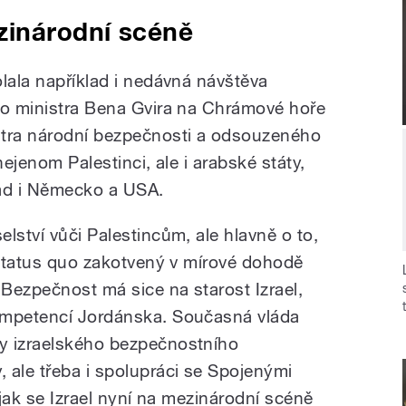
zinárodní scéně
lala například i nedávná návštěva
ho ministra Bena Gvira na Chrámové hoře
stra národní bezpečnosti a odsouzeného
nejenom Palestinci, ale i arabské státy,
klad i Německo a USA.
lství vůči Palestincům, ale hlavně o to,
e status quo zakotvený v mírové dohodě
Bezpečnost má sice na starost Izrael,
ompetencí Jordánska. Současná vláda
y izraelského bezpečnostního
 ale třeba i spolupráci se Spojenými
 jak se Izrael nyní na mezinárodní scéně