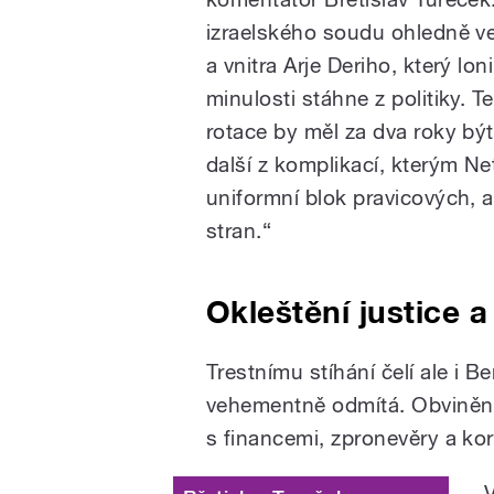
izraelského soudu ohledně ve
a vnitra Arje Deriho, který loni
minulosti stáhne z politiky. T
rotace by měl za dva roky bý
další z komplikací, kterým Ne
uniformní blok pravicových, 
stran.“
Okleštění justice a
Trestnímu stíhání čelí ale i 
vehementně odmítá. Obviněn 
s financemi, zpronevěry a ko
„