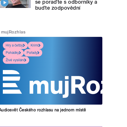
se poraďte s odborníky a
buďte zodpovědní
mujRozhlas
Hry a četby
Krimi
Pohádky
Pořady
Živé vysílání
Audiosvět Českého rozhlasu na jednom místě