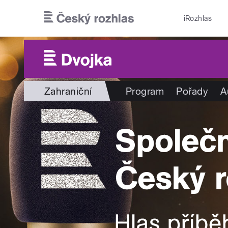
Přejít k hlavnímu obsahu
iRozhlas
Zahraniční
Program
Pořady
A