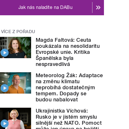
Jak nás naladíte na DABu
VÍCE Z POŘADU
Magda Faltová: Ceuta
poukázala na nesolidaritu
Evropské unie. Kritika
Španělska byla
nespravedlivá
Meteorolog Žák: Adaptace
na změnu klimatu
neprobíhá dostatečným
tempem. Dopady se
budou nabalovat
Ukrajinistka Víchová:
Rusko je v jistém smyslu
silnější než NATO. Pomoct
může jen únava na bojišti