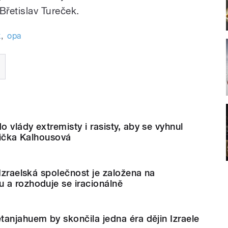
Břetislav Tureček.
k
,
opa
 vlády extremisty i rasisty, aby se vyhnul
ytička Kalhousová
 Izraelská společnost je založena na
 a rozhoduje se iracionálně
anjahuem by skončila jedna éra dějin Izraele