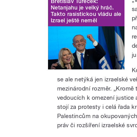
Břetislav Tureček:
Netanjahu je velký hráč.
s
Takto rasistickou vládu ale
p
Izrael ještě neměl
n
r
d
ju
K
se ale netýká jen izraelské ve
mezinárodní rozměr.
„
Kromě t
vedoucích k omezení justice a
stojí za protesty i celá řada 
Palestincům na okupovaných 
práv či rozšíření izraelské sv