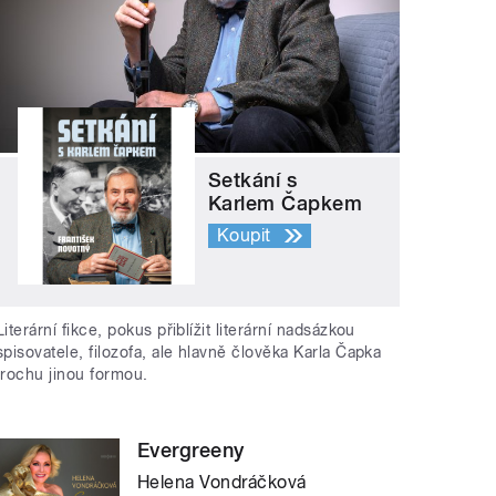
Setkání s
Karlem Čapkem
Koupit
Literární fikce, pokus přiblížit literární nadsázkou
spisovatele, filozofa, ale hlavně člověka Karla Čapka
trochu jinou formou.
Evergreeny
Helena Vondráčková