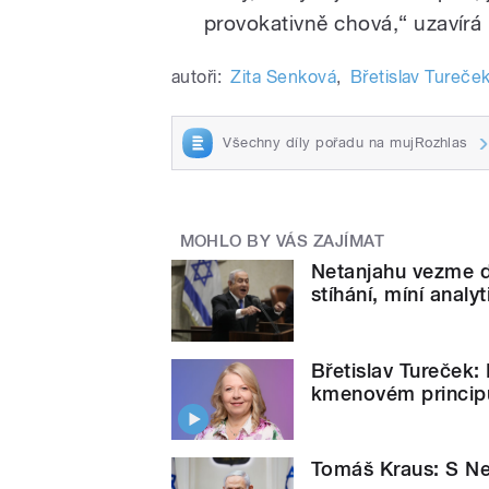
provokativně chová,“ uzavírá 
autoři:
Zita Senková
,
Břetislav Tureče
Všechny díly pořadu na mujRozhlas
MOHLO BY VÁS ZAJÍMAT
Netanjahu vezme do
stíhání, míní anal
Břetislav Tureček:
kmenovém principu
Tomáš Kraus: S Net