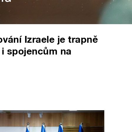
ování Izraele je trapně
 i spojencům na