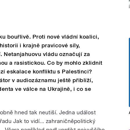
u bouřlivě. Proti nové vládní koalici,
istorii i krajně pravicové síly,
dí. Netanjahuovu vládu označují za
 a rasistickou. Co by mohlo zklidnit
ozí eskalace konfliktu s Palestinci?
tor v audiozáznamu ještě přiblíží,
denta ve válce na Ukrajině, i co se
dobně hned tak neutiší. Jedna událost
ořadu Jak to vidí... zahraničněpolitický
.
„
Včera například padl verdikt nejvyššího