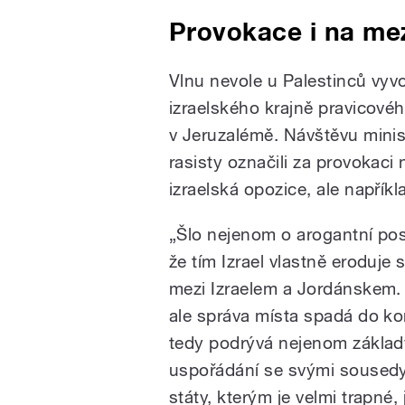
Provokace i na me
Vlnu nevole u Palestinců vyvo
izraelského krajně pravicové
v Jeruzalémě. Návštěvu mini
rasisty označili za provokaci 
izraelská opozice, ale napří
„Šlo nejenom o arogantní pose
že tím Izrael vlastně eroduj
mezi Izraelem a Jordánskem. 
ale správa místa spadá do k
tedy podrývá nejenom základ
uspořádání se svými sousedy,
státy, kterým je velmi trapné,