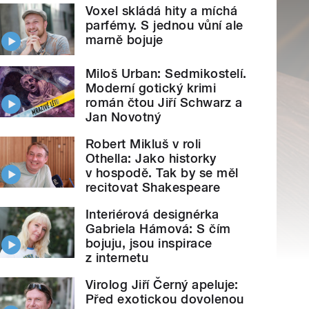
Voxel skládá hity a míchá
parfémy. S jednou vůní ale
marně bojuje
Miloš Urban: Sedmikostelí.
Moderní gotický krimi
román čtou Jiří Schwarz a
Jan Novotný
Robert Mikluš v roli
Othella: Jako historky
v hospodě. Tak by se měl
recitovat Shakespeare
Interiérová designérka
Gabriela Hámová: S čím
bojuju, jsou inspirace
z internetu
Virolog Jiří Černý apeluje:
Před exotickou dovolenou