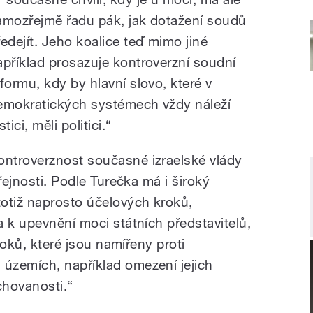
amozřejmě řadu pák, jak dotažení soudů
ředejít. Jeho koalice teď mimo jiné
apříklad prosazuje kontroverzní soudní
eformu, kdy by hlavní slovo, které v
emokratických systémech vždy náleží
stici, měli politici.
“
ontroverznost současné izraelské vlády
řejnosti. Podle Turečka má i široký
otiž naprosto účelových kroků,
 k upevnění moci státních představitelů,
kroků, které jsou namířeny proti
územích, například omezení jejich
rchovanosti.
“