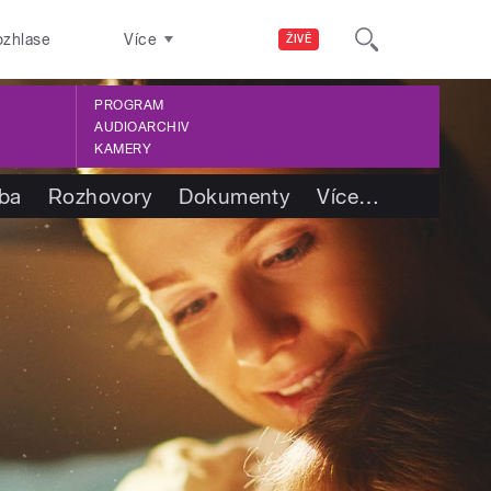
ozhlase
Více
ŽIVĚ
PROGRAM
AUDIOARCHIV
KAMERY
tba
Rozhovory
Dokumenty
Více
…