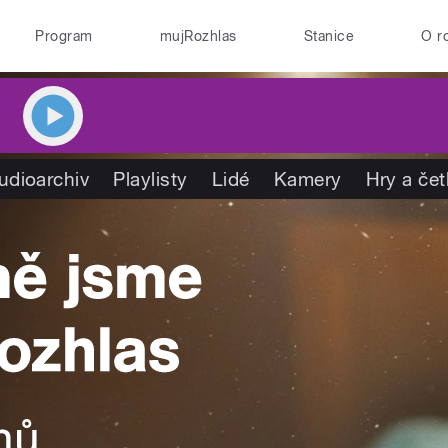
Program
mujRozhlas
Stanice
O r
udioarchiv
Playlisty
Lidé
Kamery
Hry a če