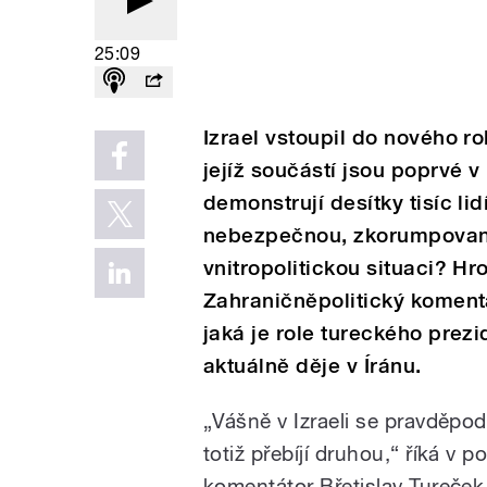
25:09
Izrael vstoupil do nového rok
jejíž součástí jsou poprvé v h
demonstrují desítky tisíc li
nebezpečnou, zkorumpovanou
vnitropolitickou situaci? Hr
Zahraničněpolitický komentá
jaká je role tureckého prezi
aktuálně děje v Íránu.
„
Vášně v Izraeli se pravděpo
totiž přebíjí druhou,
“ říká v p
komentátor Břetislav Tureček