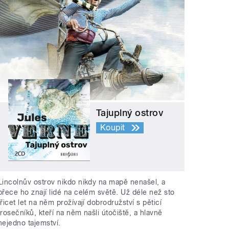
Tajuplný ostrov
Koupit
Lincolnův ostrov nikdo nikdy na mapě nenašel, a
přece ho znají lidé na celém světě. Už déle než sto
třicet let na něm prožívají dobrodružství s pěticí
trosečníků, kteří na něm našli útočiště, a hlavně
nejedno tajemství.