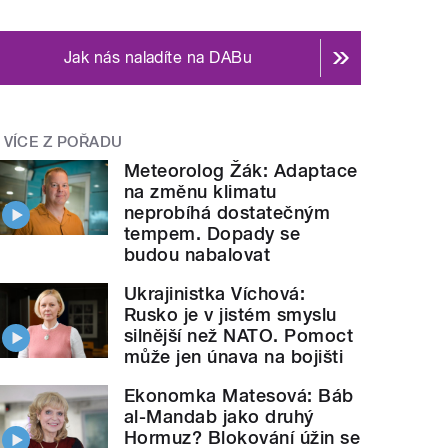
Jak nás naladíte na DABu
VÍCE Z POŘADU
Meteorolog Žák: Adaptace
na změnu klimatu
neprobíhá dostatečným
tempem. Dopady se
budou nabalovat
Ukrajinistka Víchová:
Rusko je v jistém smyslu
silnější než NATO. Pomoct
může jen únava na bojišti
Ekonomka Matesová: Báb
al-Mandab jako druhý
Hormuz? Blokování úžin se