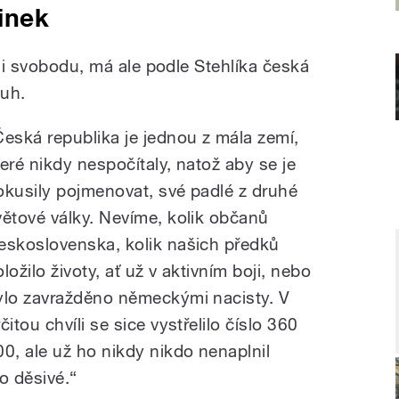
dinek
aši svobodu, má ale podle Stehlíka česká
luh.
Česká republika je jednou z mála zemí,
teré nikdy nespočítaly, natož aby se je
okusily pojmenovat, své padlé z druhé
větové války. Nevíme, kolik občanů
eskoslovenska, kolik našich předků
ložilo životy, ať už v aktivním boji, nebo
ylo zavražděno německými nacisty. V
čitou chvíli se sice vystřelilo číslo 360
00, ale už ho nikdy nikdo nenaplnil
o děsivé.“