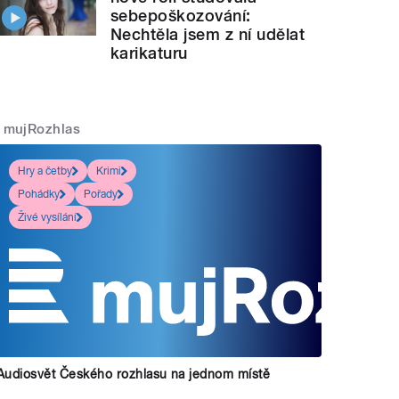
sebepoškozování:
Nechtěla jsem z ní udělat
karikaturu
mujRozhlas
Hry a četby
Krimi
Pohádky
Pořady
Živé vysílání
Audiosvět Českého rozhlasu na jednom místě