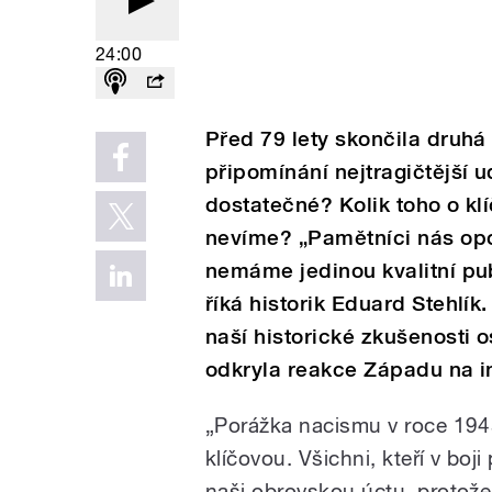
24:00
Před 79 lety skončila druhá
připomínání nejtragičtější 
dostatečné? Kolik toho o k
nevíme? „Pamětníci nás opou
nemáme jedinou kvalitní pub
říká historik Eduard Stehlík
naší historické zkušenosti 
odkryla reakce Západu na i
„Porážka nacismu v roce 194
klíčovou. Všichni, kteří v boji 
naši obrovskou úctu, protože 