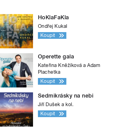
HoKlaFaKla
Ondřej Kukal
Koupit
Operette gala
Kateřina Kněžíková a Adam
Plachetka
Koupit
Sedmikrásky na nebi
Jiří Dušek a kol.
Koupit