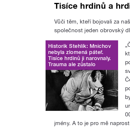
Tisíce hrdinů a hr
Vůči těm, kteří bojovali za n
společnost jeden obrovský d
„
Historik Stehlík: Mnichov
nebyla zlomená páteř.
k
Tisíce hrdinů ji narovnaly.
p
Trauma ale zůstalo
s
Č
po
b
ur
0
jmény. A to je pro mě naprost