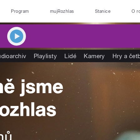
Program
mujRozhlas
Stanice
O r
dioarchiv
Playlisty
Lidé
Kamery
Hry a čet