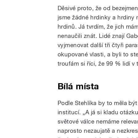
Děsivé proto, že od bezejmenn
jsme žádné hrdinky a hrdiny n
hrdinů. Já tvrdím, že jich mám
nenaučili znát. Lidé znají Ga
vyjmenovat další tři čtyři para
okupované vlasti, a byli to st
troufám si říci, že 99 % lidí 
Bílá místa
Podle Stehlíka by to měla být
institucí. „A já si kladu otáz
světové válce nemáme relevan
naprosto nezaujatě a nezkresl