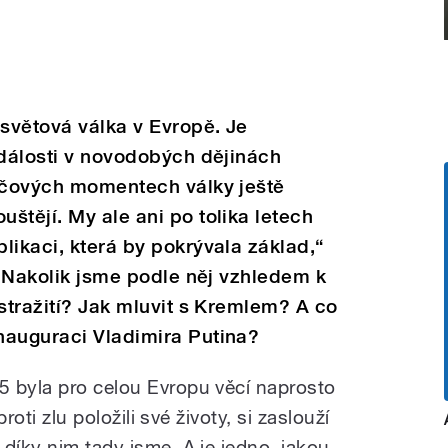
 světová válka v Evropě. Je
události v novodobých dějinách
líčových momentech války ještě
štějí. My ale ani po tolika letech
likaci, která by pokrývala základ,“
. Nakolik jsme podle něj vzhledem k
ostražití? Jak mluvit s Kremlem? A co
nauguraci Vladimira Putina?
5 byla pro celou Evropu věcí naprosto
proti zlu položili své životy, si zaslouží
díky nim tady jsme. A je jedno, jakou