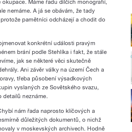
 okupace. Máme řadu dílčích monografií,
 ale nemáme. A já se obávám, že tady
 protože pamětníci odcházejí a chodit do
ojmenovat konkrétní události pravým
ménem brání podle Stehlíka i fakt, že stále
evíme, jak se některé věci skutečně
dehrály. Ani závěr války na území Čech a
oravy, třeba působení výsadkových
kupin vyslaných ze Sovětského svazu,
o detailů neznáme.
Chybí nám řada naprosto klíčových a
esmírně důležitých dokumentů, o nichž
hovaly v moskevských archivech. Hodně