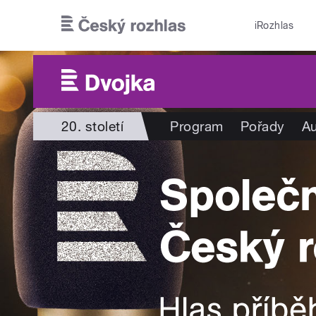
Přejít k hlavnímu obsahu
iRozhlas
20. století
Program
Pořady
Au