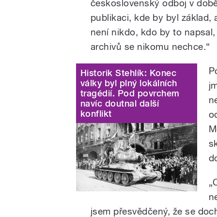
československý odboj v době
publikaci, kde by byl základ,
není nikdo, kdo by to napsal,
archivů se nikomu nechce.“
P
Historik Stehlík: Konec
války byl plný lokálních
j
tragédií. Pod povrchem
n
navíc doutnal další
konflikt
o
M
s
d
„
n
jsem přesvědčený, že se doc