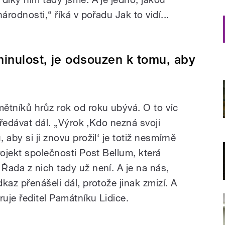
árodnosti,“ říká v pořadu Jak to vidí...
minulost, je odsouzen k tomu, aby
ětníků hrůz rok od roku ubývá. O to víc
předávat dál. „Výrok ,Kdo nezná svoji
aby si ji znovu prožil‘ je totiž nesmírně
rojekt společnosti Post Bellum, která
Řada z nich tady už není. A je na nás,
kaz přenášeli dál, protože jinak zmizí. A
ruje ředitel Památníku Lidice.