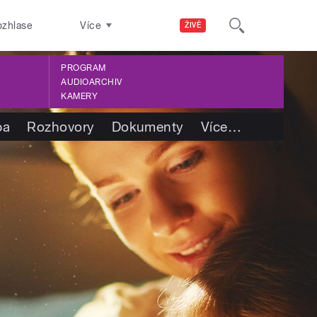
ozhlase
Více
ŽIVĚ
PROGRAM
AUDIOARCHIV
KAMERY
ba
Rozhovory
Dokumenty
Více
…