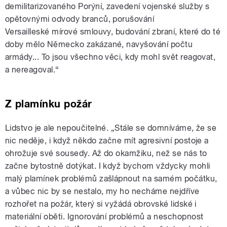
demilitarizovaného Porýní, zavedení vojenské služby s
opětovnými odvody branců, porušování
Versailleské mírové smlouvy, budování zbraní, které do té
doby mělo Německo zakázané, navyšování počtu
armády... To jsou všechno věci, kdy mohl svět reagovat,
a nereagoval.“
Z plamínku požár
Lidstvo je ale nepoučitelné. „Stále se domníváme, že se
nic neděje, i když někdo začne mít agresivní postoje a
ohrožuje své sousedy. Až do okamžiku, než se nás to
začne bytostně dotýkat. I když bychom vždycky mohli
malý plamínek problémů zašlápnout na samém počátku,
a vůbec nic by se nestalo, my ho necháme nejdříve
rozhořet na požár, který si vyžádá obrovské lidské i
materiální oběti. Ignorování problémů a neschopnost