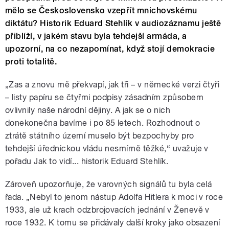
mělo se Československo vzepřít mnichovskému
diktátu? Historik Eduard Stehlík v audiozáznamu ještě
přiblíží, v jakém stavu byla tehdejší armáda, a
upozorní, na co nezapomínat, když stojí demokracie
proti totalitě.
„Zas a znovu mě překvapí, jak tři – v německé verzi čtyři
– listy papíru se čtyřmi podpisy zásadním způsobem
ovlivnily naše národní dějiny. A jak se o nich
donekonečna bavíme i po 85 letech. Rozhodnout o
ztrátě státního území muselo být bezpochyby pro
tehdejší úřednickou vládu nesmírně těžké,“ uvažuje v
pořadu Jak to vidí... historik Eduard Stehlík.
Zároveň upozorňuje, že varovných signálů tu byla celá
řada. „Nebyl to jenom nástup Adolfa Hitlera k moci v roce
1933, ale už krach odzbrojovacích jednání v Ženevě v
roce 1932. K tomu se přidávaly další kroky jako obsazení