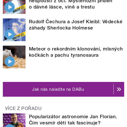
nespouští z očí. Mysteriózní příběh
o dávné lásce, vině a trestu
Rudolf Čechura a Josef Kleibl: Vědecké
záhady Sherlocka Holmese
Meteor o rekordním klonování, mlsných
kočkách a pachu tyranosaura
Jak nás naladíte na DABu
VÍCE Z POŘADU
Popularizátor astronomie Jan Florian.
Čím vesmír děti tak fascinuje?