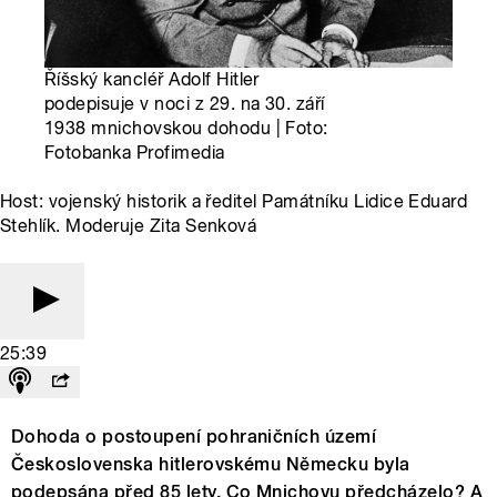
Říšský kancléř Adolf Hitler
podepisuje v noci z 29. na 30. září
1938 mnichovskou dohodu | Foto:
Fotobanka Profimedia
Host: vojenský historik a ředitel Památníku Lidice Eduard
Stehlík. Moderuje Zita Senková
25:39
Dohoda o postoupení pohraničních území
Československa hitlerovskému Německu byla
podepsána před 85 lety. Co Mnichovu předcházelo? A