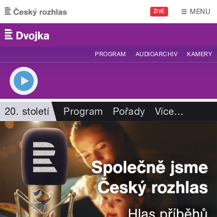
Přejít k hlavnímu obsahu
MENU
ŽIVĚ
PROGRAM
AUDIOARCHIV
KAMERY
20. století
Program
Pořady
Více
…