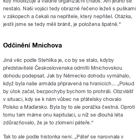
kdy mobilizuje a vládne organizační chaos. Ani jedno se
nestalo. Naši vojáci tedy obrazně řečeno leželi s puškami
v zákopech a čekali na nepřítele, který nepřišel. Otázka,
jestli jsme se tedy měli bránit, je položena špatně.“
Odčinění Mnichova
Jiná věc podle Stehlíka je, co by se stalo, kdyby
představitelé Československa odmítli Mnichovskou
dohodu podepsat. Jak by Německo dohodu vymáhalo,
když byla naše armáda připravená na hranicích... „Pokud
by útok začal, bezpochyby bychom to prohráli. Obzvlášť
v situaci, kdy se k nám vůbec ne přátelsky chovalo
Polsko a Maďarsko. Byla by to ale porážka čestná. Oproti
tomu tam máme onu kapitulaci, u níž se dlouhá léta
zdůrazňovalo, že je to zlomení páteře.“
Tak to ale podle historika není. „Páteř se narovnala v