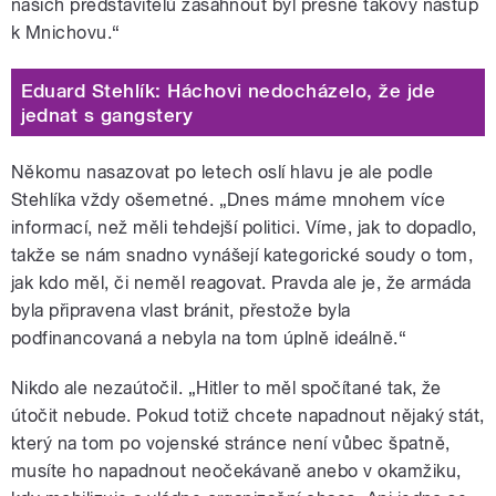
našich představitelů zasáhnout byl přesně takový nástup
k Mnichovu.“
Eduard Stehlík: Háchovi nedocházelo, že jde
jednat s gangstery
Někomu nasazovat po letech oslí hlavu je ale podle
Stehlíka vždy ošemetné. „Dnes máme mnohem více
informací, než měli tehdejší politici. Víme, jak to dopadlo,
takže se nám snadno vynášejí kategorické soudy o tom,
jak kdo měl, či neměl reagovat. Pravda ale je, že armáda
byla připravena vlast bránit, přestože byla
podfinancovaná a nebyla na tom úplně ideálně.“
Nikdo ale nezaútočil. „Hitler to měl spočítané tak, že
útočit nebude. Pokud totiž chcete napadnout nějaký stát,
který na tom po vojenské stránce není vůbec špatně,
musíte ho napadnout neočekávaně anebo v okamžiku,