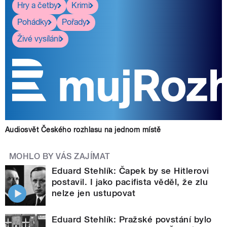
Hry a četby
Krimi
Pohádky
Pořady
Živé vysílání
Audiosvět Českého rozhlasu na jednom místě
MOHLO BY VÁS ZAJÍMAT
Eduard Stehlík: Čapek by se Hitlerovi
postavil. I jako pacifista věděl, že zlu
nelze jen ustupovat
Eduard Stehlík: Pražské povstání bylo