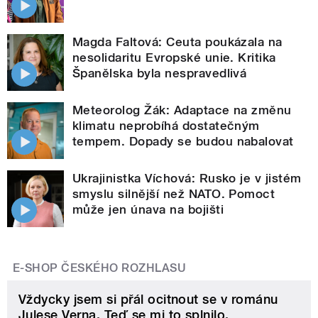
Magda Faltová: Ceuta poukázala na
nesolidaritu Evropské unie. Kritika
Španělska byla nespravedlivá
Meteorolog Žák: Adaptace na změnu
klimatu neprobíhá dostatečným
tempem. Dopady se budou nabalovat
Ukrajinistka Víchová: Rusko je v jistém
smyslu silnější než NATO. Pomoct
může jen únava na bojišti
E-SHOP ČESKÉHO ROZHLASU
Vždycky jsem si přál ocitnout se v románu
Julese Verna. Teď se mi to splnilo.