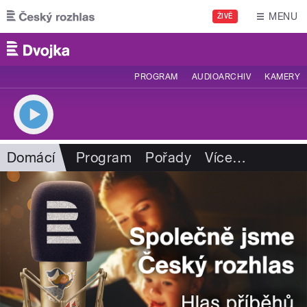
Přejít k hlavnímu obsahu
MENU
ŽIVĚ
PROGRAM
AUDIOARCHIV
KAMERY
Domácí
Program
Pořady
Více
…