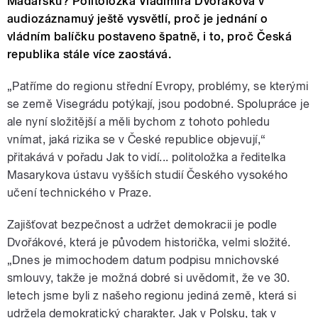
Maďarsku? Politoložka Vladimíra Dvořáková v
audiozáznamuý ještě vysvětlí, proč je jednání o
vládním balíčku postaveno špatně, i to, proč Česká
republika stále více zaostává.
„Patříme do regionu střední Evropy, problémy, se kterými
se země Visegrádu potýkají, jsou podobné. Spolupráce je
ale nyní složitější a měli bychom z tohoto pohledu
vnímat, jaká rizika se v České republice objevují,“
přitakává v pořadu Jak to vidí... politoložka a ředitelka
Masarykova ústavu vyšších studií Českého vysokého
učení technického v Praze.
Zajišťovat bezpečnost a udržet demokracii je podle
Dvořákové, která je původem historička, velmi složité.
„Dnes je mimochodem datum podpisu mnichovské
smlouvy, takže je možná dobré si uvědomit, že ve 30.
letech jsme byli z našeho regionu jediná země, která si
udržela demokratický charakter. Jak v Polsku, tak v