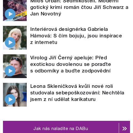
Miloš Urban: Sedmikostelí. Moderní
gotický krimi román čtou Jiří Schwarz a
Jan Novotný
Interiérová designérka Gabriela
Hámová: S čím bojuju, jsou inspirace
z internetu
Virolog Jiří Černý apeluje: Před
exotickou dovolenou se poraďte
s odborníky a buďte zodpovědní
Leona Skleničková kvůli nové roli
studovala sebepoškozování: Nechtěla
jsem z ní udělat karikaturu
Jak nás naladíte na DABu