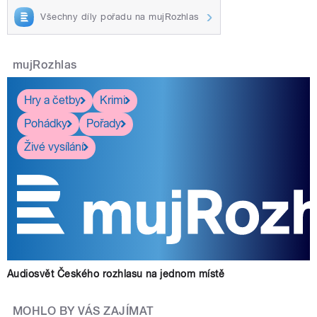
Všechny díly pořadu na mujRozhlas
mujRozhlas
Hry a četby
Krimi
Pohádky
Pořady
Živé vysílání
Audiosvět Českého rozhlasu na jednom místě
MOHLO BY VÁS ZAJÍMAT