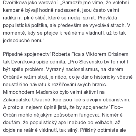
Dvořáková jako varování. „Samozřejmě víme, že volební
kampaně bývají hodně nadsazené, jsou často velmi
radikální, plné slibů, které se nedají splnit. Převládá
populistická politika, ale především se vyvolává strach. V
momentě, kdy se přejde k reálnému vládnutí, už to tak
jednoduché není.“
Případné spojenectví Roberta Fica s Viktorem Orbánem
tak Dvořáková spíše odmítá.
„
Pro Slovensko by to mohl
být spíše problém. Výrazný nacionalismus, na kterém
Orbánův režim stojí, je něco, co je dáno historicky včetně
neustálého návratu k rozšiřování svých hranic.
Mimochodem Maďarsko bylo velmi aktivní na
Zakarpatské Ukrajině, kde jsou lidé s dvojím občanstvím.
A proto si nejsem úplně jistá, že by spojenectví Fico–
Orbán mohlo nějakým způsobem fungovat. Nicméně
doufám, že populistický apel nebude po volbách, až
dojde na reálné vládnutí, tak silný. Přílišný optimista ale