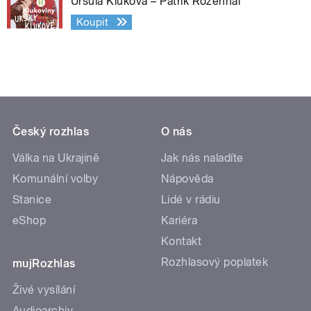
Uršula Kluková – Patrik Rozehnal
Koupit
Český rozhlas
O nás
Válka na Ukrajině
Jak nás naladíte
Komunální volby
Nápověda
Stanice
Lidé v rádiu
eShop
Kariéra
Kontakt
Rozhlasový poplatek
mujRozhlas
Živé vysílání
Audioarchiv