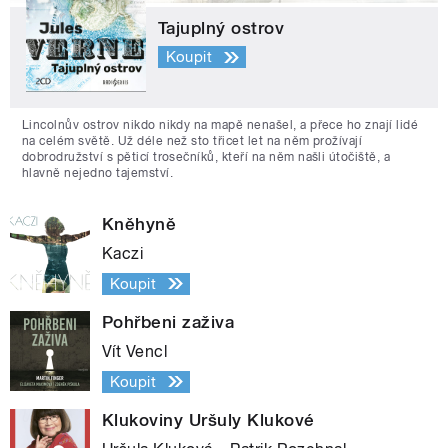
Tajuplný ostrov
Koupit
Lincolnův ostrov nikdo nikdy na mapě nenašel, a přece ho znají lidé
na celém světě. Už déle než sto třicet let na něm prožívají
dobrodružství s pěticí trosečníků, kteří na něm našli útočiště, a
hlavně nejedno tajemství.
Kněhyně
Kaczi
Koupit
Pohřbeni zaživa
Vít Vencl
Koupit
Klukoviny Uršuly Klukové