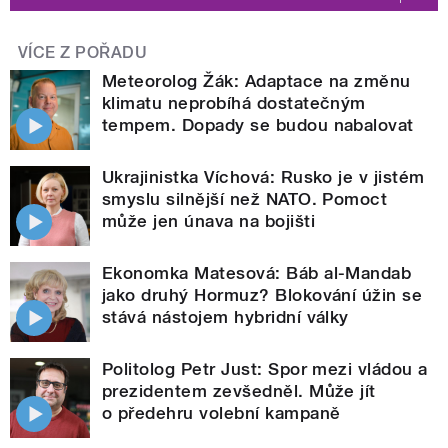
VÍCE Z POŘADU
Meteorolog Žák: Adaptace na změnu
klimatu neprobíhá dostatečným
tempem. Dopady se budou nabalovat
Ukrajinistka Víchová: Rusko je v jistém
smyslu silnější než NATO. Pomoct
může jen únava na bojišti
Ekonomka Matesová: Báb al-Mandab
jako druhý Hormuz? Blokování úžin se
stává nástojem hybridní války
Politolog Petr Just: Spor mezi vládou a
prezidentem zevšedněl. Může jít
o předehru volební kampaně