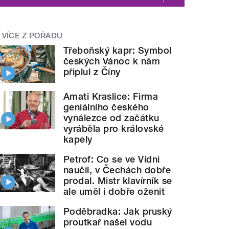
VÍCE Z POŘADU
Třeboňský kapr: Symbol
českých Vánoc k nám
připlul z Číny
Amati Kraslice: Firma
geniálního českého
vynálezce od začátku
vyráběla pro královské
kapely
Petrof: Co se ve Vídni
naučil, v Čechách dobře
prodal. Mistr klavírník se
ale uměl i dobře oženit
Poděbradka: Jak pruský
proutkař našel vodu