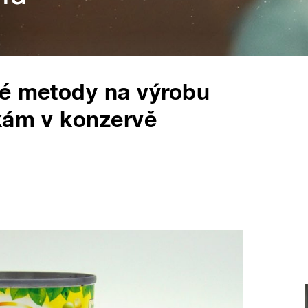
né metody na výrobu
kám v konzervě