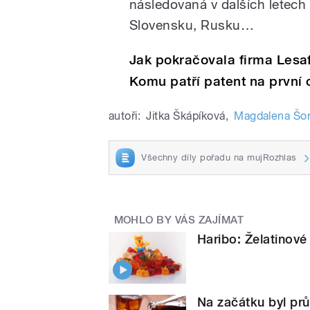
následovaná v dalších letech
Slovensku, Rusku…
Jak pokračovala firma Lesaf
Komu patří patent na první 
autoři:
Jitka Škápíková
,
Magdalena Šor
Všechny díly pořadu na mujRozhlas
MOHLO BY VÁS ZAJÍMAT
Haribo: Želatinové
Na začátku byl prů