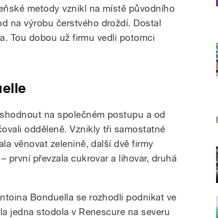
deňské metody vznikl na místě původního
d na výrobu čerstvého droždí. Dostal
vka. Tou dobou už firmu vedli potomci
elle
ak shodnout na společném postupu a od
ovali odděleně. Vznikly tři samostatné
ala věnovat zelenině, další dvě firmy
– první převzala cukrovar a lihovar, druhá
ntoina Bonduella se rozhodli podnikat ve
yla jedna stodola v Renescure na severu