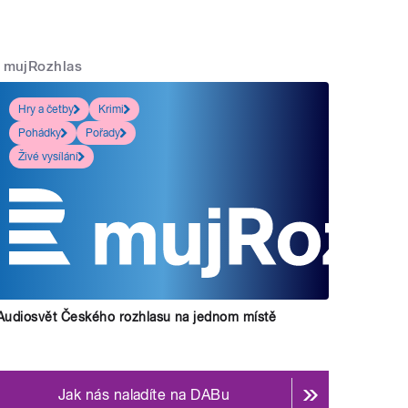
mujRozhlas
Hry a četby
Krimi
Pohádky
Pořady
Živé vysílání
Audiosvět Českého rozhlasu na jednom místě
Jak nás naladíte na DABu