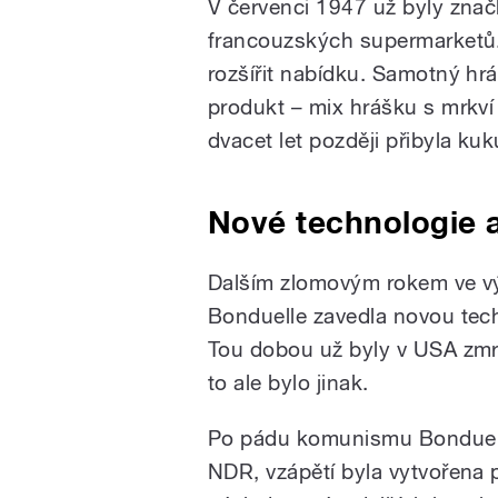
V červenci 1947 už byly zna
francouzských supermarketů. 
rozšířit nabídku. Samotný hrá
produkt – mix hrášku s mrkví
dvacet let později přibyla kuk
Nové technologie 
Dalším zlomovým rokem ve výv
Bonduelle zavedla novou tec
Tou dobou už byly v USA zmr
to ale bylo jinak.
Po pádu komunismu Bonduelle
NDR, vzápětí byla vytvořena