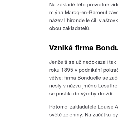
Na základě této převratné ví
mlýna Marcq-en-Baroeul závo
název l´hirondelle čili vlašto
obou zakladatelů.
Vzniká firma Bondu
Jenže ti se už nedokázali t
roku 1895 v podnikání pokrač
větve: firma Bonduelle se zač
nesly v názvu jméno Lesaffre 
se pustila do výroby droždí.
Potomci zakladatele Louise A
světě zeleniny. Na začátku b