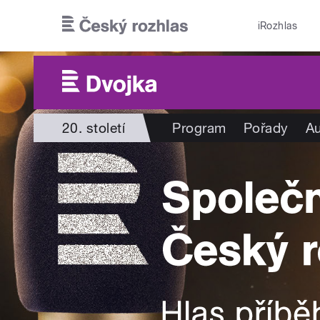
Přejít k hlavnímu obsahu
iRozhlas
20. století
Program
Pořady
Au