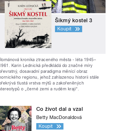
Šikmý kostel 3
Koupit
Románová kronika ztraceného města - léta 1945–
1961. Karin Lednická předkládá do značné míry
převratný, dosavadní paradigma měnící obraz
hornického regionu, jehož zahlazenou historii stále
překrývá tlustá vrstva mýtů a zakořeněných
stereotypů o „černé zemi a rudém kraji“.
Co život dal a vzal
Betty MacDonaldová
Koupit