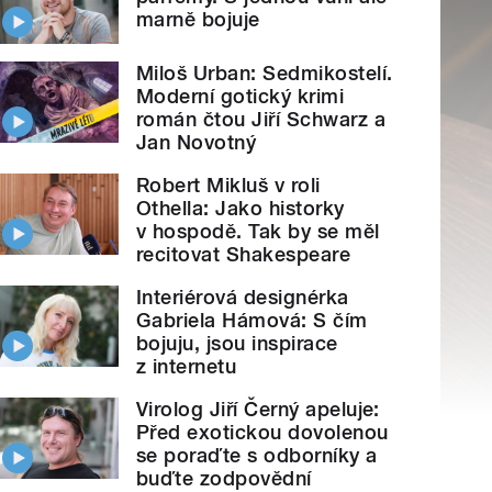
marně bojuje
Miloš Urban: Sedmikostelí.
Moderní gotický krimi
román čtou Jiří Schwarz a
Jan Novotný
Robert Mikluš v roli
Othella: Jako historky
v hospodě. Tak by se měl
recitovat Shakespeare
Interiérová designérka
Gabriela Hámová: S čím
bojuju, jsou inspirace
z internetu
Virolog Jiří Černý apeluje:
Před exotickou dovolenou
se poraďte s odborníky a
buďte zodpovědní