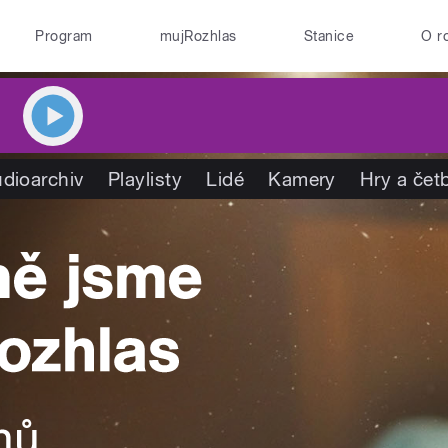
Program
mujRozhlas
Stanice
O r
dioarchiv
Playlisty
Lidé
Kamery
Hry a čet