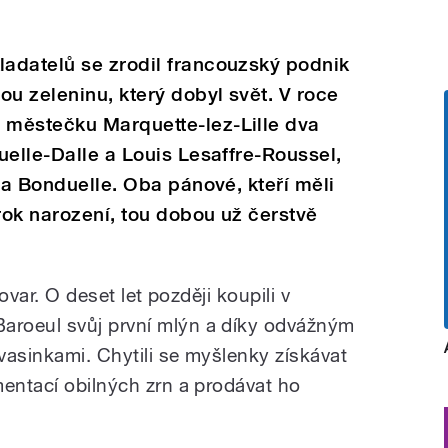
adatelů se zrodil francouzský podnik
u zeleninu, který dobyl svět. V roce
městečku Marquette-lez-Lille dva
uelle-Dalle a Louis Lesaffre-Roussel,
 a Bonduelle. Oba pánové, kteří měli
ok narození, tou dobou už čerstvě
hovar. O deset let později koupili v
roeul svůj první mlýn a díky odvážným
kvasinkami. Chytili se myšlenky získávat
mentací obilných zrn a prodávat ho