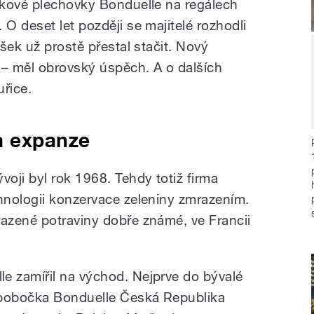
čkové plechovky Bonduelle na regálech
O deset let později se majitelé rozhodli
šek už prostě přestal stačit. Nový
 – měl obrovský úspěch. A o dalších
uřice.
a expanze
oji byl rok 1968. Tehdy totiž firma
hnologii konzervace zeleniny zmrazením.
azené potraviny dobře známé, ve Francii
 zamířil na východ. Nejprve do bývalé
 pobočka Bonduelle Česká Republika