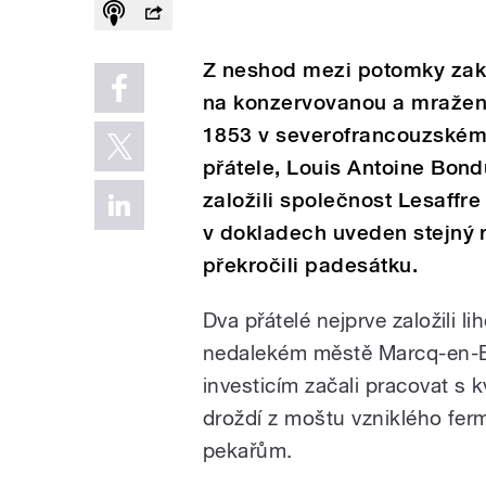
Z neshod mezi potomky zakl
na konzervovanou a mraženo
1853 v severofrancouzském 
přátele, Louis Antoine Bond
založili společnost Lesaffre
v dokladech uveden stejný r
překročili padesátku.
Dva přátelé nejprve založili li
nedalekém městě Marcq-en-Ba
investicím začali pracovat s 
droždí z moštu vzniklého fer
pekařům.