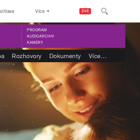
ozhlase
Více
ŽIVĚ
PROGRAM
AUDIOARCHIV
KAMERY
ba
Rozhovory
Dokumenty
Více
…