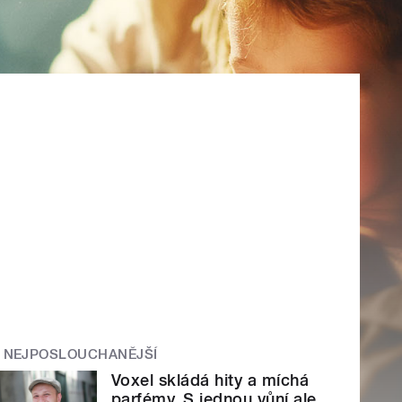
NEJPOSLOUCHANĚJŠÍ
Voxel skládá hity a míchá
parfémy. S jednou vůní ale