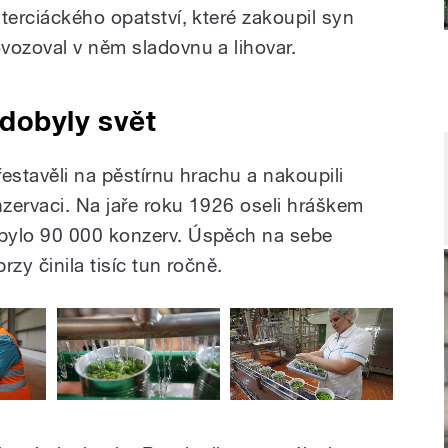
terciáckého opatství, které zakoupil syn
vozoval v něm sladovnu a lihovar.
 dobyly svět
řestavěli na pěstírnu hrachu a nakoupili
nzervaci. Na jaře roku 1926 oseli hráškem
bylo 90 000 konzerv. Úspěch na sebe
zy činila tisíc tun ročně.