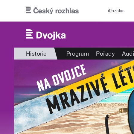
Přejít k hlavnímu obsahu
iRozhlas
Historie
Program
Pořady
Audi