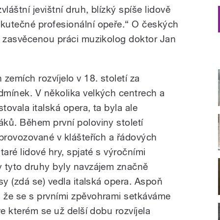
láštní jevištní druh, blízký spíše lidově
kutečné profesionální opeře.“ O českých
l zasvěcenou práci muzikolog doktor Jan
zemích rozvíjelo v 18. století za
dmínek. V několika velkých centrech a
ovala italská opera, ta byla ale
ků. Během první poloviny století
 provozované v klášteřích a řádových
taré lidové hry, spjaté s výročními
y tyto druhy byly navzájem značně
sy (zdá se) vedla italská opera. Aspoň
 že se s prvními zpěvohrami setkáváme
ve kterém se už delší dobu rozvíjela