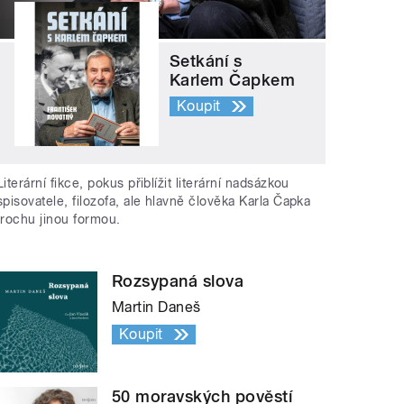
Setkání s
Karlem Čapkem
Koupit
Literární fikce, pokus přiblížit literární nadsázkou
spisovatele, filozofa, ale hlavně člověka Karla Čapka
trochu jinou formou.
Rozsypaná slova
Martin Daneš
Koupit
50 moravských pověstí