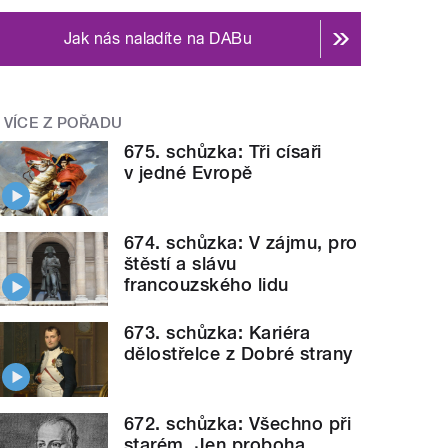
Jak nás naladíte na DABu
VÍCE Z POŘADU
675. schůzka: Tři císaři
v jedné Evropě
674. schůzka: V zájmu, pro
štěstí a slávu
francouzského lidu
673. schůzka: Kariéra
dělostřelce z Dobré strany
672. schůzka: Všechno při
starém. Jen proboha