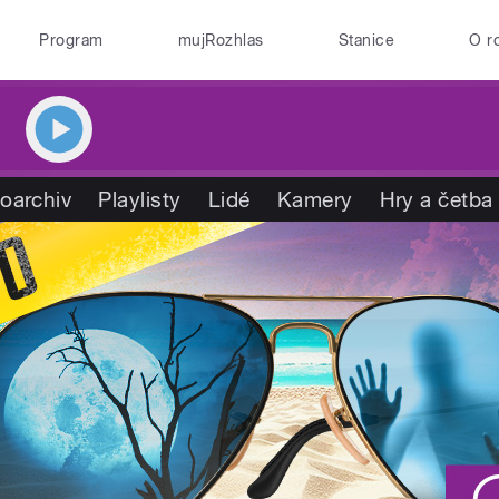
Program
mujRozhlas
Stanice
O r
oarchiv
Playlisty
Lidé
Kamery
Hry a četba