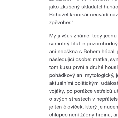
jako zkušený skladatel hanác
Bohužel kronikář neuvádí ná
zpěvoher.“
My ji však známe; tedy jednu 
samotný titul je pozoruhodný
ani nepškna s Bohem hébal, 
následující osobe: matka, syn
tom kusu první a druhé housle
pohádkový ani mytologický, j
aktuálními politickými událo
vojáky, po porážce vetřelců u
o svých strastech v nepřáte
je ten človíček, který je nuc
chlapec není žádný hrdina, an