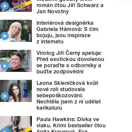
román čtou Jiří Schwarz a
Jan Novotný
Interiérová designérka
Gabriela Hámová: S čím
bojuju, jsou inspirace
z internetu
Virolog Jiří Černý apeluje:
Před exotickou dovolenou
se poraďte s odborníky a
buďte zodpovědní
Leona Skleničková kvůli
nové roli studovala
sebepoškozování:
Nechtěla jsem z ní udělat
karikaturu
Paula Hawkins: Dívka ve
vlaku. Krimi bestseller čtou
Anita Krausová, Eva