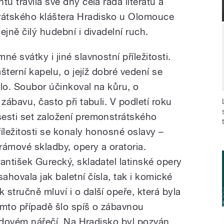
u trávila své dny celá řada literátů a
rátského kláštera Hradisko u Olomouce
ejně čilý hudební i divadelní ruch.
é svátky i jiné slavnostní příležitosti.
ášterní kapelu, o jejíž dobré vedení se
lo. Soubor účinkoval na kůru, o
zábavu, často při tabuli. V podletí roku
esti set založení premonstrátského
říležitosti se konaly honosné oslavy –
rámové skladby, opery a oratoria.
antišek Gurecký, skladatel latinské opery
hovala jak baletní čísla, tak i komické
stručně mluví i o další opeře, která byla
omto případě šlo spíš o zábavnou
 lidovém nářečí. Na Hradisko byl pozván