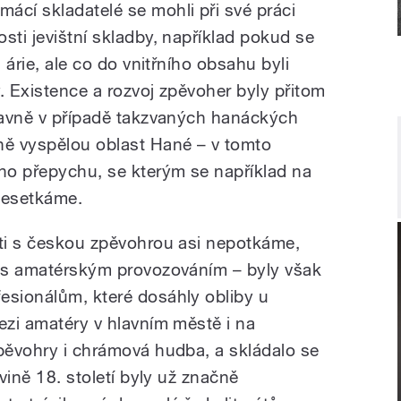
ácí skladatelé se mohli při své práci
sti jevištní skladby, například pokud se
a árie, ale co do vnitřního obsahu byli
y. Existence a rozvoj zpěvoher byly přitom
hlavně v případě takzvaných hanáckých
ně vyspělou oblast Hané – v tomto
ého přepychu, se kterým se například na
nesetkáme.
sti s českou zpěvohrou asi nepotkáme,
e s amatérským provozováním – byly však
esionálům, které dosáhly obliby u
ezi amatéry v hlavním městě i na
zpěvohry i chrámová hudba, a skládalo se
ovině 18. století byly už značně