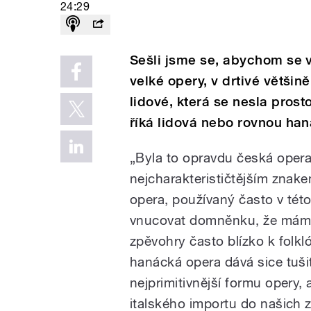
24:29
Sešli jsme se, abychom se v
velké opery, v drtivé většině
lidové, která se nesla prost
říká lidová nebo rovnou ha
„Byla to opravdu česká opera
nejcharakterističtějším znake
opera, používaný často v této
vnucovat domněnku, že máme c
zpěvohry často blízko k folkl
hanácká opera dává sice tušit
nejprimitivnější formu opery,
italského importu do našich