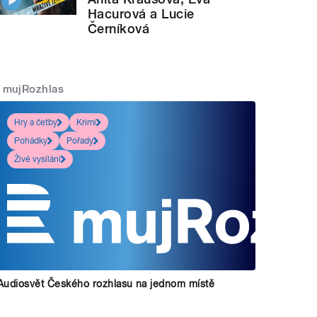
Hacurová a Lucie
Černíková
mujRozhlas
Hry a četby
Krimi
Pohádky
Pořady
Živé vysílání
Audiosvět Českého rozhlasu na jednom místě