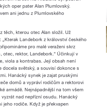
kých oper pater Alan Plumlovský.
zvem ani jednu z Plumlovského
z těch, kterou otec Alan složil. Už
: „Kterak Landebork z království českého
připomináme pro malé veraženi skrz
, otec, rektor, Landebork.“ Účinkují v
, viola a kontrabas. Její obsah není
e docela světský, a souvisí dokonce s
stmi. Hanácký synek je zajat pruskými
teče domů a vypráví rodičům a rektorovi
lské armádě. Nejnápadnější na tom všem
en vyzrát nad nepřízní osudu. Hanácký
i jeho rodiče. Když je překvapen