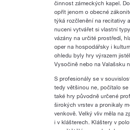
činnost zámeckých kapel. Dom
opřít jenom o obecné zákonito
týká rozčlenění na recitativy 
nuceni vytvářet si vlastní typ
vázány na určité prostředí, 
oper na hospodářsky i kultur
ohledu byly hry výrazem jist
Vysočině nebo na Valašsku 
S profesionály se v souvislo
tedy většinou ne, počítalo s
také hry původně určené prof
širokých vrstev a pronikaly m
venkově. Velký vliv měla na 
i v klášterech. Kláštery v pol