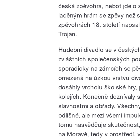
česká zpěvohra, neboť jde o zv
laděným hrám se zpěvy než s
zpěvohrách 18. století napsa
Trojan.
Hudební divadlo se v českých 
zvláštních společenských po
sporadicky na zámcích se pěst
omezená na úzkou vrstvu divá
dosáhly vrcholu školské hry,
kolejích. Konečně doznívaly s
slavnostmi a obřady. Všechn
odlišné, ale mezi všemi impul
tomu nasvědčuje skutečnost,
na Moravě, tedy v prostředí, 