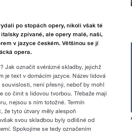
ydali po stopách opery, nikoli však té
 italsky zpívané, ale opery malé, naší,
orem v jazyce českém. Většinou se jí
nácká opera.
? Jak označit svérázné skladby, jejichž
m je text v domácím jazyce. Název lidová
 souvislosti, není přesný, neboť by mohl
o činit s lidovou tvorbou. Třebaže mají
óru, nejsou s ním totožné. Termín
, že tyto útvary měly alespoň
 avšak svou skladbou byly odlišné od
 zemí. Spokojíme se tedy označením