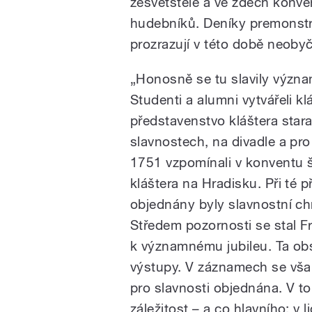
zesvětštělé a ve zdech konvent
hudebníků. Deníky premonst
prozrazují v této době neobyč
„Honosně se tu slavily významn
Studenti a alumni vytvářeli kl
představenstvo kláštera stara
slavnostech, na divadle a pro 
1751 vzpomínali v konventu š
kláštera na Hradisku. Při té p
objednány byly slavnostní ch
Středem pozornosti se stal Fr
k významnému jubileu. Ta obsa
výstupy. V záznamech se však 
pro slavnosti objednána. V t
záležitost – a co hlavního: v