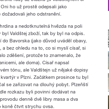
 Oni ho už prostě odepsali jako
se dožadovali jeho odstranění.
hrdina a nedotknutelná hvězda na poli
 byl Valdštej zboží, tak by byl na odpis.
ní do Bavorska (jako důvod uváděl obavy,
a bez ohledu na to, co si myslí císař, si
lalo zděšení, protože to znamenalo, že
anicemi, ale doma). Císař napsal
ivém tónu, ale Valdštejn už nějaké dopisy
 kvartýr v Plzni. Začátkem prosince tu byl
al se zařizovat na dlouhý pobyt. Plzeňští
dle rozkazu byli povinni dodávat na
provodu denně dvě libry masa a dva
 koně čtvrt strychu ovsa.