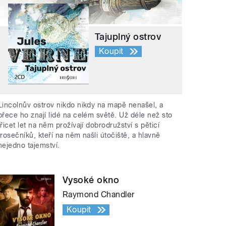
Tajuplný ostrov
Koupit
Lincolnův ostrov nikdo nikdy na mapě nenašel, a
přece ho znají lidé na celém světě. Už déle než sto
třicet let na něm prožívají dobrodružství s pěticí
trosečníků, kteří na něm našli útočiště, a hlavně
nejedno tajemství.
Vysoké okno
Raymond Chandler
Koupit