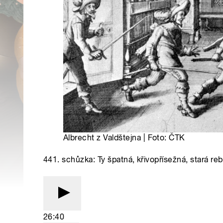
Albrecht z Valdštejna | Foto: ČTK
441. schůzka: Ty špatná, křivopřísežná, stará re
26:40