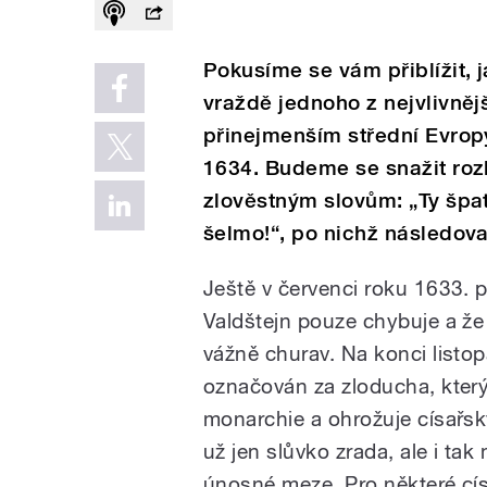
Pokusíme se vám přiblížit, j
vraždě jednoho z nejvlivnějš
přinejmenším střední Evrop
1634. Budeme se snažit roz
zlověstným slovům: „Ty špat
šelmo!“, po nichž následova
Ještě v červenci roku 1633. 
Valdštejn pouze chybuje a že 
vážně churav. Na konci listo
označován za zloducha, kter
monarchie a ohrožuje císařsk
už jen slůvko zrada, ale i tak
únosné meze. Pro některé cís