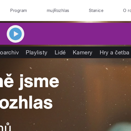
Program
mujRozhlas
Stanice
O r
oarchiv
Playlisty
Lidé
Kamery
Hry a četba