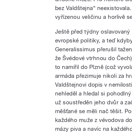
bez Valdštejna“ neexistovala.
vyřízenou veličinu a horlivě 
Ještě před týdny oslavovaný 
evropské politiky, a teď kdyby
Generalissimus přerušil taže
že Švédové vtrhnou do Čech), 
to namířil do Plzně (což vyvo
armáda přezimuje nikoli za hr
Valdštejnovi dopis v nemilost
nehleděl a hledal si pohodlný
už soustředěn jeho dvůr a zač
měšťané se měli nač těšit. Po
každého muže z vévodova do
mázy piva a navíc na každého