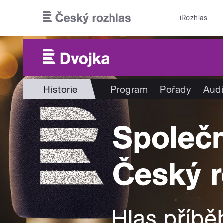
Přejít k hlavnímu obsahu
iRozhlas
Historie
Program
Pořady
Audi