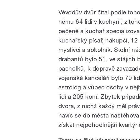
Vévodův dvůr čítal podle tohot
němu 64 lidi v kuchyni, z toho
pečeně a kuchař specializova
kuchařský písař, nákupčí, 12 
myslivci a sokolník. Stolní nád
drabantů bylo 51, ve stájích
pacholků, k dopravě zavazade
vojenské kanceláři bylo 70 lidí
astrolog a vůbec osoby v ne
lidí a 205 koní. Zbytek připa
dvora, z nichž každý měl práv
navíc se do města nastěhoval
získat nejpohodlnější kvartý