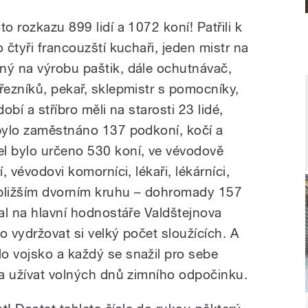
o rozkazu 899 lidí a 1072 koní! Patřili k
 čtyři francouzští kuchaři, jeden mistr na
ný na výrobu paštik, dále ochutnávač,
řezníků, pekař, sklepmistr s pomocníky,
obí a stříbro měli na starosti 23 lidé,
 bylo zaměstnáno 137 podkoní, kočí a
l bylo určeno 530 koní, ve vévodově
, vévodovi komorníci, lékaři, lékárníci,
jbližším dvorním kruhu – dohromady 157
dal na hlavní hodnostáře Valdštejnova
o vydržovat si velký počet sloužících. A
o vojsko a každý se snažil pro sebe
r a užívat volných dnů zimního odpočinku.