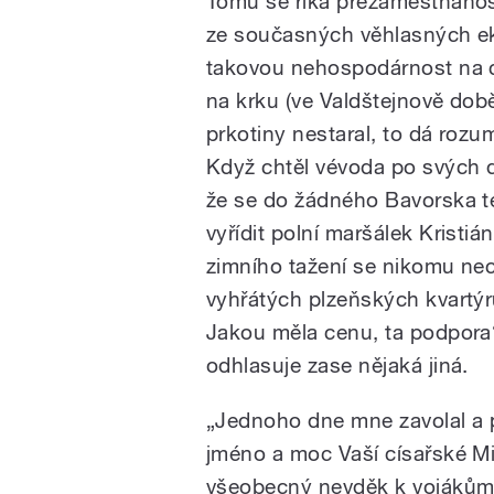
Tomu se říká přezaměstnanost
ze současných věhlasných ek
takovou nehospodárnost na c
na krku (ve Valdštejnově dob
prkotiny nestaral, to dá rozu
Když chtěl vévoda po svých dů
že se do žádného Bavorska t
vyřídit polní maršálek Kristián
zimního tažení se nikomu nec
vyhřátých plzeňských kvartýr
Jakou měla cenu, ta podpora? 
odhlasuje zase nějaká jiná.
„Jednoho dne mne zavolal a 
jméno a moc Vaší císařské Mil
všeobecný nevděk k vojákům, 