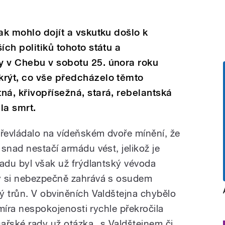
ak mohlo dojít a vskutku došlo k
ích politiků tohoto státu a
y v Chebu v sobotu 25. února roku
krýt, co vše předcházelo těmto
ná, křivopřísežná, stará, rebelantská
la smrt.
převládalo na vídeňském dvoře mínění, že
snad nestačí armádu vést, jelikož je
padu byl však už frýdlantský vévoda
ý si nebezpečně zahrává s osudem
ý trůn. V obviněních Valdštejna chybělo
 míra nespokojenosti rychle překročila
ařské rady už otázka „s Valdštejnem či