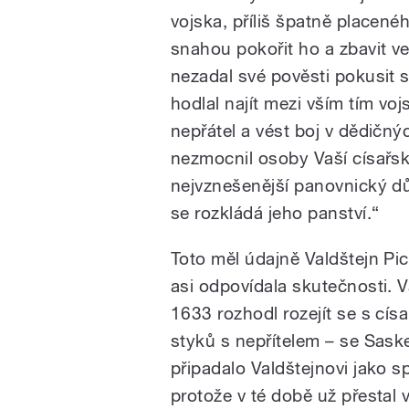
vojska, příliš špatně placené
snahou pokořit ho a zbavit vel
nezadal své pověsti pokusit se
hodlal najít mezi vším tím vo
nepřátel a vést boj v dědičn
nezmocnil osoby Vaší císařské
nejvznešenější panovnický d
se rozkládá jeho panství.“
Toto měl údajně Valdštejn Pi
asi odpovídala skutečnosti. 
1633 rozhodl rozejít se s cís
styků s nepřítelem – se Sask
připadalo Valdštejnovi jako 
protože v té době už přestal 