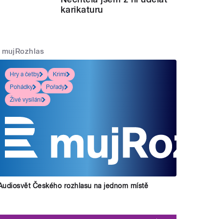
karikaturu
mujRozhlas
Hry a četby
Krimi
Pohádky
Pořady
Živé vysílání
Audiosvět Českého rozhlasu na jednom místě