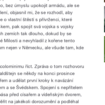
ho, bez úmyslu upokojit armádu, ale se
ení, objasnil mi, že se rozhodl, aby
 o vlastní štěstí s přívrženci, které
jskem, pak spojit svá vojska s vojsky
ých zemích tak dlouho, dokud by se
 Milosti a nevyhladil z kořene tento
ům nejen v Německu, ale všude tam, kde
ccolominimu říct. Zpráva o tom rozhovoru
Valdštejn se někdy na konci prosince
ařem a udělat první kroky k navázání
em a se Švédskem. Spojení s nepřítelem
spása před císařem a vídeňským dvorem,
věřit na jakékoli dorozumění a podléhal