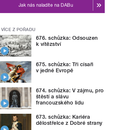
Jak nás naladíte na DABu
VÍCE Z POŘADU
676. schůzka: Odsouzen
k vítězství
675. schůzka: Tři císaři
v jedné Evropě
674. schůzka: V zájmu, pro
štěstí a slávu
francouzského lidu
673. schůzka: Kariéra
dělostřelce z Dobré strany