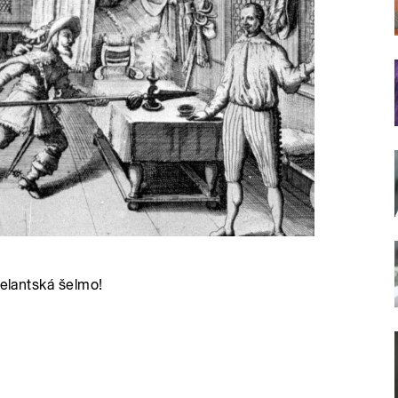
belantská šelmo!