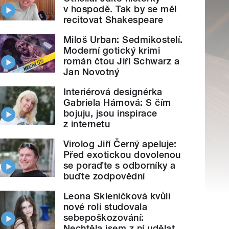
v hospodě. Tak by se měl
recitovat Shakespeare
Miloš Urban: Sedmikostelí.
Moderní gotický krimi
román čtou Jiří Schwarz a
Jan Novotný
Interiérová designérka
Gabriela Hámová: S čím
bojuju, jsou inspirace
z internetu
Virolog Jiří Černý apeluje:
Před exotickou dovolenou
se poraďte s odborníky a
buďte zodpovědní
Leona Skleničková kvůli
nové roli studovala
sebepoškozování:
Nechtěla jsem z ní udělat