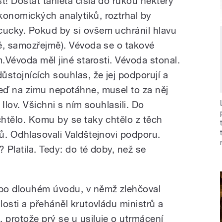
! Dostat tahleta čísla do rukou některý
onomických analytiků, roztrhal by
ucky. Pokud by si ovšem uchránil hlavu
ě, samozřejmě). Vévoda se o takové
m.Vévoda měl jiné starosti. Vévoda stonal.
stojnících souhlas, že jej podporují a
eď na zimu nepotáhne, musel to za něj
 Ilov. Všichni s ním souhlasili. Do
htělo. Komu by se taky chtělo z těch
ů. Odhlasovali Valdštejnovi podporu.
Platila. Tedy: do té doby, než se
po dlouhém úvodu, v němž zlehčoval
osti a přeháněl krutovládu ministrů a
protože prý se u usiluje o utrmácení