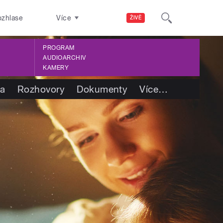
ozhlase
Více
ŽIVĚ
PROGRAM
AUDIOARCHIV
KAMERY
ba
Rozhovory
Dokumenty
Více
…