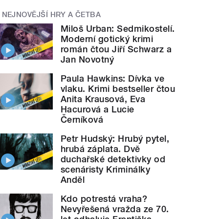
NEJNOVĚJŠÍ HRY A ČETBA
Miloš Urban: Sedmikostelí.
Moderní gotický krimi
román čtou Jiří Schwarz a
Jan Novotný
Paula Hawkins: Dívka ve
vlaku. Krimi bestseller čtou
Anita Krausová, Eva
Hacurová a Lucie
Černíková
Petr Hudský: Hrubý pytel,
hrubá záplata. Dvě
duchařské detektivky od
scenáristy Kriminálky
Anděl
Kdo potrestá vraha?
Nevyřešená vražda ze 70.