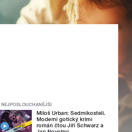
NEJPOSLOUCHANĚJŠÍ
Miloš Urban: Sedmikostelí.
Moderní gotický krimi
román čtou Jiří Schwarz a
Jan Novotný