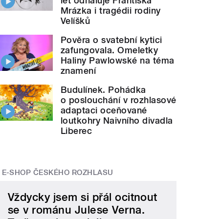
let odhaluje Františka
Mrázka i tragédii rodiny
Velíšků
Pověra o svatební kytici
zafungovala. Omeletky
Haliny Pawlowské na téma
znamení
Budulínek. Pohádka
o poslouchání v rozhlasové
adaptaci oceňované
loutkohry Naivního divadla
Liberec
E-SHOP ČESKÉHO ROZHLASU
Vždycky jsem si přál ocitnout
se v románu Julese Verna.