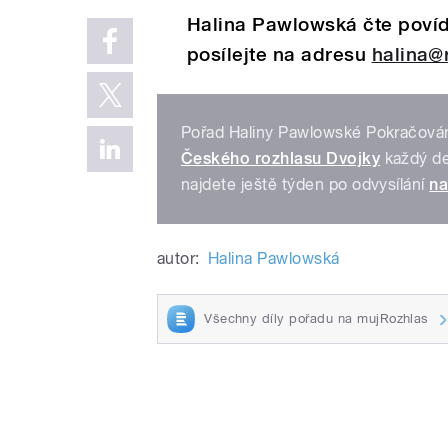
Halina Pawlowská čte povíd
posílejte na adresu
halina@
Pořad Haliny Pawlowské Pokračování
Českého rozhlasu Dvojky
každý de
najdete ještě týden po odvysílání
na
autor:
Halina Pawlowská
Všechny díly pořadu na mujRozhlas