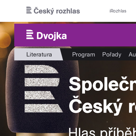
Přejít k hlavnímu obsahu
iRozhlas
Literatura
Program
Pořady
Au