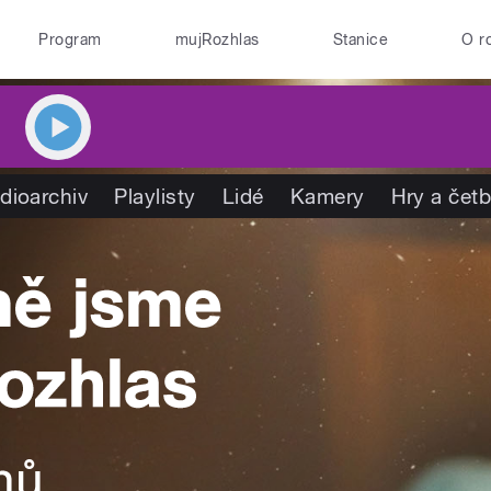
Program
mujRozhlas
Stanice
O r
dioarchiv
Playlisty
Lidé
Kamery
Hry a čet