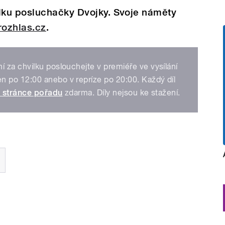
ku posluchačky Dvojky. Svoje náměty
rozhlas.cz
.
 za chvilku poslouchejte v premiéře ve vysílání
n po 12:00 anebo v repríze po 20:00. Každý díl
 stránce pořadu
zdarma. Díly nejsou ke stažení.