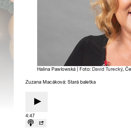
Halina Pawlowská | Foto:
David Turecký
, Č
Zuzana Macáková: Stará baletka
4:47