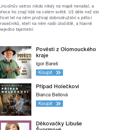
Lincolnův ostrov nikdo nikdy na mapě nenašel, a
přece ho znají lidé na celém světě. Už déle než sto
třicet let na něm prožívají dobrodružství s pěticí
trosečníků, kteří na něm našli útočiště, a hlavně
nejedno tajemství.
Pověsti z Olomouckého
kraje
Igor Bareš
Koupit
Případ Holečkovi
Bianca Bellová
Koupit
Děkovačky Libuše
Švormové