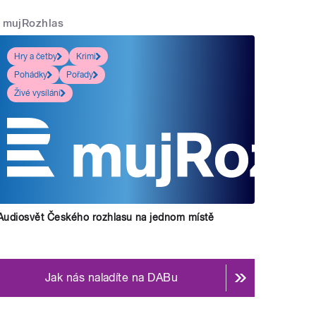
mujRozhlas
Hry a četby
Krimi
Pohádky
Pořady
Živé vysílání
Audiosvět Českého rozhlasu na jednom místě
Jak nás naladíte na DABu