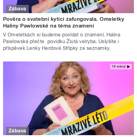
Zábava
Pověra o svatební kytici zafungovala. Omeletky
Haliny Pawlowské na téma znamení
V Omeletkách si budeme povídat o znamení. Halina
Pawlowská přečte povídku Žlutá velryba. Uslyšíte i
příspěvek Lenky Herdové Střípky ze seznamky.
19 minut
Zábava