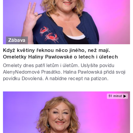
Zábava
Když květiny řeknou něco jiného, než mají.
Omeletky Haliny Pawlowské o letech i úletech
Omelety dnes patří letům i úletům. Uslyšíte povídu
AlenyNedomové Prasátko. Halina Pawlowská přidá svoji
povídku Dovolená. A nabídne recept na patizon.
51 minut