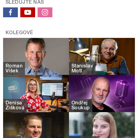
SLEDUJTE NÁS
KOLEGOVÉ
Roman
Stanislav
Víšek
Motl
Denisa
Ondřej
Žišková
Soukup