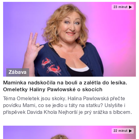
23 minut
Zábava
Maminka nadskočila na bouli a zalétla do lesíka.
Omeletky Haliny Pawlowské o skocích
Téma Omeletek jsou skoky. Halina Pawlowská přečte
povídku Mami, co se jedlo u táty na statku? Uslyšíte i
příspěvek Davida Khola Nejhorší je prý srážka s blbcem.
22 minut