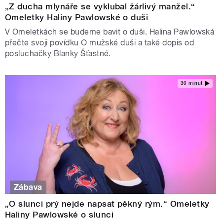
„Z ducha mlynáře se vyklubal žárlivý manžel.“
Omeletky Haliny Pawlowské o duši
V Omeletkách se budeme bavit o duši. Halina Pawlowská
přečte svoji povídku O mužské duši a také dopis od
posluchačky Blanky Šťastné.
30 minut
Zábava
„O slunci prý nejde napsat pěkný rým.“ Omeletky
Haliny Pawlowské o slunci