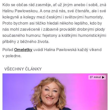
Kdo se občas rád zasměje, ať už jiným anebo i sobě, zná
Halinu Pawlowskou. A ona zná nás, své čtenáře, ale i své
kolegyně a kolegy mezi českými i světovými humoristy.
Proto bychom asi těžko hledali někoho lepšího, kdo by
nás mohl zasvěceně i zábavně provádět drobnými plody
současného humoru: fejetony a krátkými humoristickými
příběhy z běžného života.
Pořad
Omeletky
uvádí Halina Pawlowská každý víkend
v poledne.
VŠECHNY ČLÁNKY
27 minut