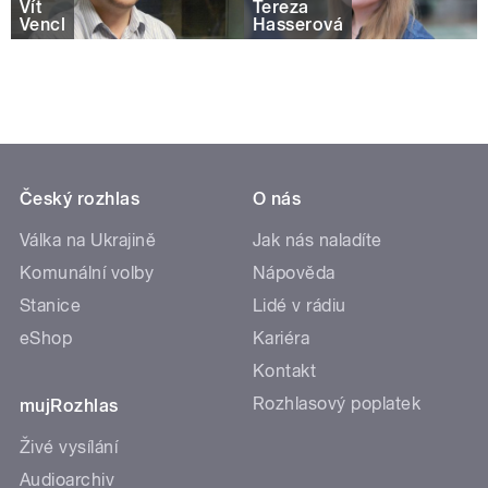
Vít
Tereza
Vencl
Hasserová
Český rozhlas
O nás
Válka na Ukrajině
Jak nás naladíte
Komunální volby
Nápověda
Stanice
Lidé v rádiu
eShop
Kariéra
Kontakt
Rozhlasový poplatek
mujRozhlas
Živé vysílání
Audioarchiv