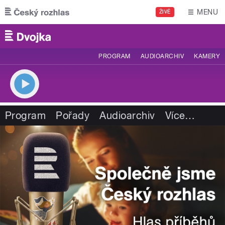
Přejít k hlavnímu obsahu
MENU
ŽIVĚ
PROGRAM
AUDIOARCHIV
KAMERY
Program
Pořady
Audioarchiv
Více
…