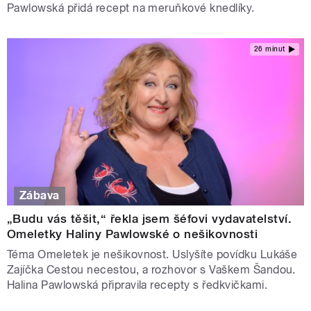
Pawlowská přidá recept na meruňkové knedlíky.
26 minut
Zábava
„Budu vás těšit,“ řekla jsem šéfovi vydavatelství.
Omeletky Haliny Pawlowské o nešikovnosti
Téma Omeletek je nešikovnost. Uslyšíte povídku Lukáše
Zajíčka Cestou necestou, a rozhovor s Vaškem Šandou.
Halina Pawlowská připravila recepty s ředkvičkami.