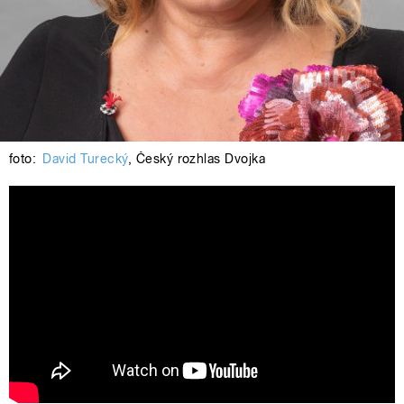
foto:
David Turecký
,
Český rozhlas Dvojka
Na Dvojce si vyberete: Halina
Pawlowská