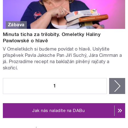
Zábava
Minuta ticha za trilobity. Omeletky Haliny
Pawlowské o hlavě
V Omeletkách si budeme povídat o hlavě. Uslyšíte
příspěvek Pavla Jaksche Pan Jiří Suchý, Jára Cimrman a
já. Prozradíme recept na baklažán plněný rajčaty a
skořicí.
STRÁNKY
1
n
Jak nás naladíte na DABu