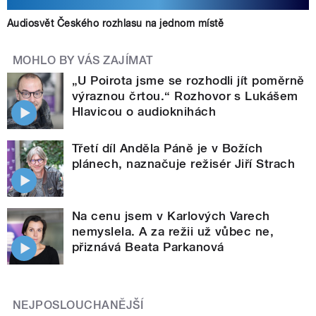
Audiosvět Českého rozhlasu na jednom místě
MOHLO BY VÁS ZAJÍMAT
„U Poirota jsme se rozhodli jít poměrně
výraznou črtou.“ Rozhovor s Lukášem
Hlavicou o audioknihách
Třetí díl Anděla Páně je v Božích
plánech, naznačuje režisér Jiří Strach
Na cenu jsem v Karlových Varech
nemyslela. A za režii už vůbec ne,
přiznává Beata Parkanová
NEJPOSLOUCHANĚJŠÍ