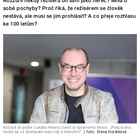
Rozzuřil někdy režiséra on sám jako herec? Mívá o
sobě pochyby? Proč říká, že režisérem se člověk
nestává, ale musí se jím prohlásit? A co přeje rozhlasu
ke 100 letům?
Klíčové je podle Lukáše Hlavici zvolit si správného herce. „Pokud ano,
nerad se už dostávám mezi něj a mikrofon“
|
foto:
Elena Horálková