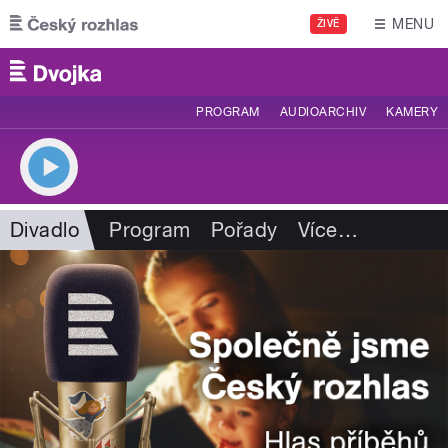
Přejít k hlavnímu obsahu
MENU
ŽIVĚ
PROGRAM
AUDIOARCHIV
KAMERY
Divadlo
Program
Pořady
Více
…