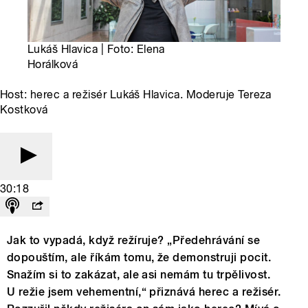
Lukáš Hlavica | Foto: Elena
Horálková
Host: herec a režisér Lukáš Hlavica. Moderuje Tereza
Kostková
30:18
Jak to vypadá, když režíruje? „Předehrávání se
dopouštím, ale říkám tomu, že demonstruji pocit.
Snažím si to zakázat, ale asi nemám tu trpělivost.
U režie jsem vehementní,“ přiznává herec a režisér.