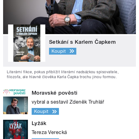
Setkání s Karlem Čapkem
Koupit
Literární fikce, pokus přiblížit literární nadsázkou spisovatele,
filozofa, ale hlavně člověka Karla Čapka trochu jinou formou.
Moravské pověsti
vybral a sestavil Zdeněk Truhlář
Koupit
Lyžák
Tereza Verecká