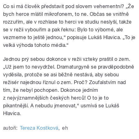
Co si má člověk představit pod slovem vehementní? „Že
bych herce mlátil mikrofonem, to ne. Občas se vnitřně
rozzuřím, ale v rozhlase to herci ve studiu neslyší, takže
se v režii vybouřím a pak řeknu: Bylo to výborné, ale
vezmeme to ještě jednou,“ popisuje Lukáš Hlavica. „To je
velká výhoda tohoto média.“
Jednou prý sebou dokonce v režii vzteky praštil o zem.
„Už jsem to nevydržel. Dramaturgyně se pravděpodobně
vyděsila, protože se asi běžně nestává, aby sebou
režisér najednou říznul o zem. Proč? Zoufalstvím nad
tím, že nebyl pochopen. Dokonce jedním
z nejvýznamnějších českých herců! O to je to
pikantnější. A nebudu jmenovat,
“ usmívá se Lukáš
Hlavica.
autoři:
Tereza Kostková
,
eh