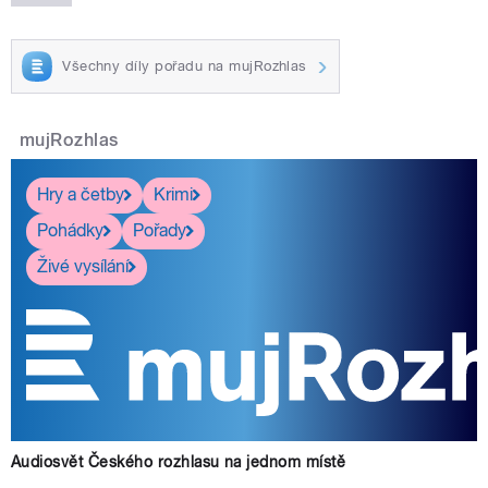
Všechny díly pořadu na mujRozhlas
mujRozhlas
Hry a četby
Krimi
Pohádky
Pořady
Živé vysílání
Audiosvět Českého rozhlasu na jednom místě