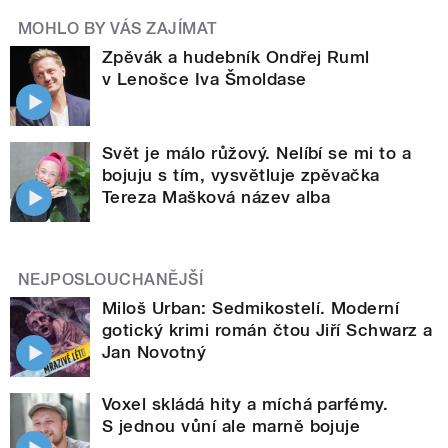
MOHLO BY VÁS ZAJÍMAT
Zpěvák a hudebník Ondřej Ruml
v Lenošce Iva Šmoldase
Svět je málo růžový. Nelíbí se mi to a
bojuju s tím, vysvětluje zpěvačka
Tereza Mašková název alba
NEJPOSLOUCHANĚJŠÍ
Miloš Urban: Sedmikostelí. Moderní
gotický krimi román čtou Jiří Schwarz a
Jan Novotný
Voxel skládá hity a míchá parfémy.
S jednou vůní ale marně bojuje