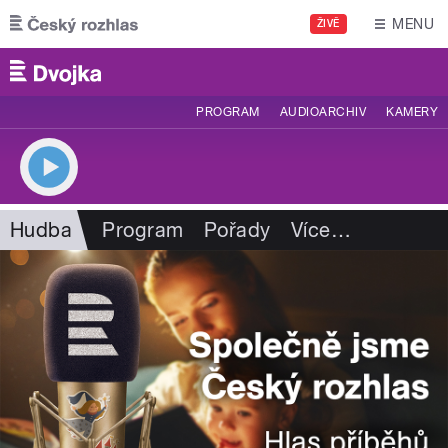
Přejít k hlavnímu obsahu
MENU
ŽIVĚ
PROGRAM
AUDIOARCHIV
KAMERY
Hudba
Program
Pořady
Více
…