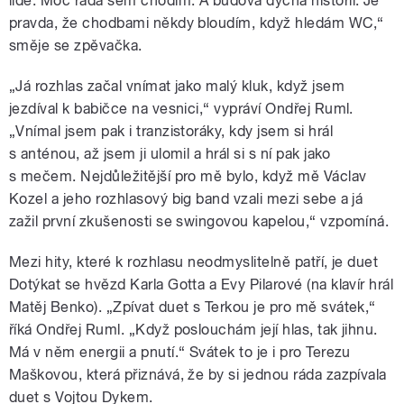
lidé. Moc ráda sem chodím. A budova dýchá historií. Je
pravda, že chodbami někdy bloudím, když hledám WC,“
směje se zpěvačka.
„Já rozhlas začal vnímat jako malý kluk, když jsem
jezdíval k babičce na vesnici,
“
vypráví Ondřej Ruml.
„Vnímal jsem pak i tranzistoráky, kdy jsem si hrál
s anténou, až jsem ji ulomil a hrál si s ní pak jako
s mečem. Nejdůležitější pro mě bylo, když mě Václav
Kozel a jeho rozhlasový big band vzali mezi sebe a já
zažil první zkušenosti se swingovou kapelou,“ vzpomíná.
Mezi hity, které k rozhlasu neodmyslitelně patří, je duet
Dotýkat se hvězd Karla Gotta a Evy Pilarové (na klavír hrál
Matěj Benko). „Zpívat duet s Terkou je pro mě svátek,“
říká Ondřej Ruml. „Když poslouchám její hlas, tak jihnu.
Má v něm energii a pnutí.“ Svátek to je i pro Terezu
Maškovou, která přiznává, že by si jednou ráda zazpívala
duet s Vojtou Dykem.