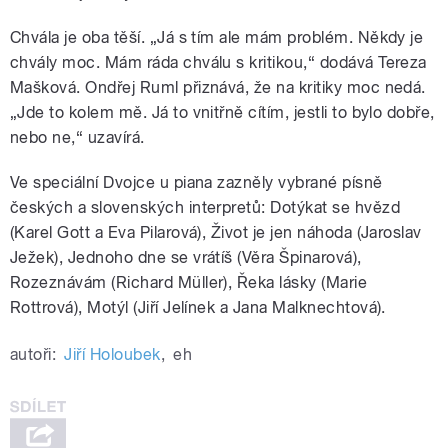
Chvála je oba těší. „Já s tím ale mám problém. Někdy je
chvály moc. Mám ráda chválu s kritikou,“ dodává Tereza
Mašková. Ondřej Ruml přiznává, že na kritiky moc nedá.
„Jde to kolem mě. Já to vnitřně cítím, jestli to bylo dobře,
nebo ne,“ uzavírá.
Ve speciální Dvojce u piana zazněly vybrané písně
českých a slovenských interpretů: Dotýkat se hvězd
(Karel Gott a Eva Pilarová), Život je jen náhoda (Jaroslav
Ježek), Jednoho dne se vrátíš (Věra Špinarová),
Rozeznávám (Richard Müller), Řeka lásky (Marie
Rottrová), Motýl (Jiří Jelínek a Jana Malknechtová).
autoři:
Jiří Holoubek
,
eh