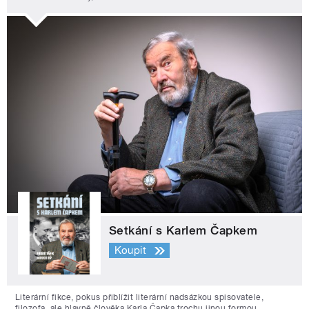
Setkání s Karlem Čapkem
Koupit
Literární fikce, pokus přiblížit literární nadsázkou spisovatele,
filozofa, ale hlavně člověka Karla Čapka trochu jinou formou.