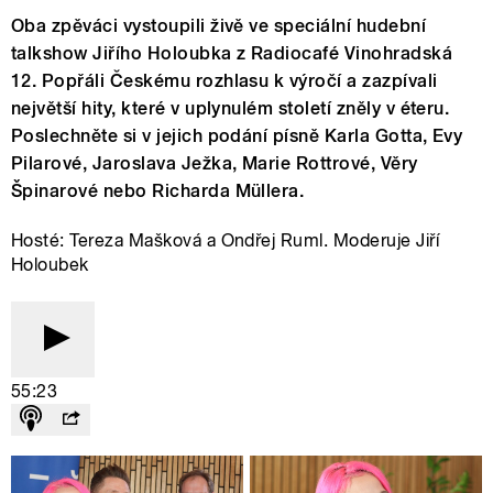
Oba zpěváci vystoupili živě ve speciální hudební
talkshow Jiřího Holoubka z Radiocafé Vinohradská
12. Popřáli Českému rozhlasu k výročí a zazpívali
největší hity, které v uplynulém století zněly v éteru.
Poslechněte si v jejich podání písně Karla Gotta, Evy
Pilarové, Jaroslava Ježka, Marie Rottrové, Věry
Špinarové nebo Richarda Müllera.
Hosté: Tereza Mašková a Ondřej Ruml. Moderuje Jiří
Holoubek
55:23