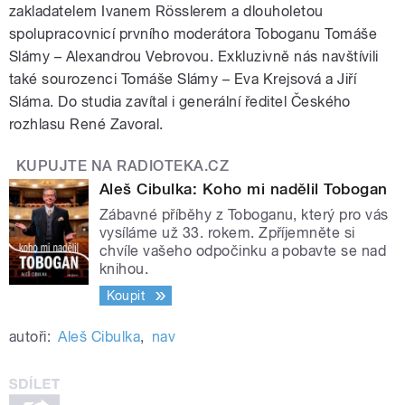
zakladatelem Ivanem Rösslerem a dlouholetou
spolupracovnicí prvního moderátora Toboganu Tomáše
Slámy – Alexandrou Vebrovou. Exkluzivně nás navštívili
také sourozenci Tomáše Slámy
– Eva Krejsová a Jiří
Sláma. Do studia zavítal i generální ředitel Českého
rozhlasu René Zavoral.
KUPUJTE NA RADIOTEKA.CZ
Aleš Cibulka: Koho mi nadělil Tobogan
Zábavné příběhy z Toboganu, který pro vás
vysíláme už 33. rokem. Zpříjemněte si
chvíle vašeho odpočinku a pobavte se nad
knihou.
Koupit
autoři:
Aleš Cibulka
,
nav