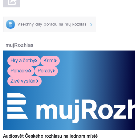
Všechny díly pořadu na mujRozhlas
mujRozhlas
Hry a četby
Krimi
Pohádky
Pořady
Živé vysílání
Audiosvět Českého rozhlasu na jednom místě