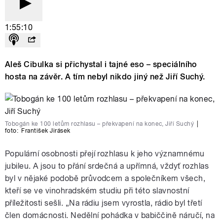
1:55:10
Aleš Cibulka si přichystal i tajné eso – speciálního
hosta na závěr. A tím nebyl nikdo jiný než
Jiří Suchý.
Tobogán ke 100 letům rozhlasu – překvapení na konec, Jiří Suchý
|
foto:
František Jirásek
Populární osobnosti přejí rozhlasu k jeho významnému
jubileu. A jsou to přání srdečná a upřímná, vždyť
rozhlas
byl v nějaké podobě průvodcem a společníkem všech,
kteří se ve vinohradském studiu při této slavnostní
příležitosti sešli. „
Na rádiu jsem vyrostla, rádio byl třetí
člen domácnosti. Nedělní pohádka v babiččině náručí, na