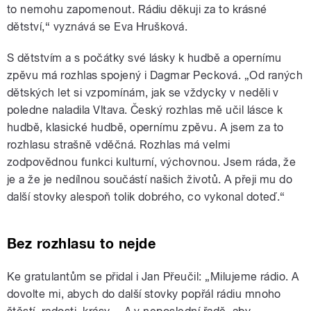
to nemohu zapomenout. Rádiu děkuji za to krásné
dětství,
“ vyznává se
Eva Hrušková.
S dětstvím a s počátky své lásky k hudbě a opernímu
zpěvu má rozhlas spojený i Dagmar Pecková.
„
Od raných
dětských let si vzpomínám, jak se vždycky v neděli v
poledne naladila Vltava. Český rozhlas mě učil lásce k
hudbě, klasické hudbě, opernímu zpěvu. A jsem za to
rozhlasu strašně vděčná. Rozhlas má velmi
zodpovědnou funkci kulturní, výchovnou. Jsem ráda, že
je a že je nedílnou součástí našich životů. A přeji mu do
další stovky alespoň tolik dobrého,
co vykonal doteď.
“
Bez rozhlasu to nejde
Ke gratulantům se přidal i Jan Přeučil:
„
Milujeme rádio. A
dovolte mi, abych do další stovky popřál rádiu mnoho