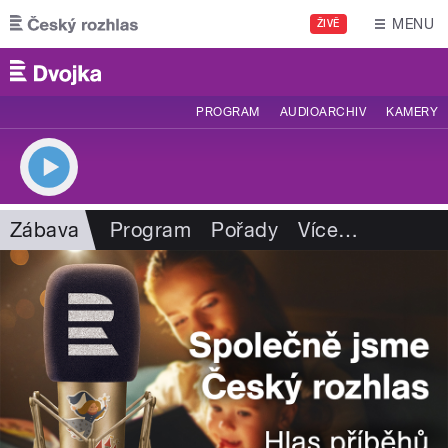
Přejít k hlavnímu obsahu
MENU
ŽIVĚ
PROGRAM
AUDIOARCHIV
KAMERY
Zábava
Program
Pořady
Více
…