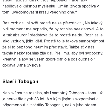
štěstí, radosti, krásy… A v neposlední řadě, aby
naplňovalo krásnou myšlenku: Umění života spočívá v
tom, uvědomovat si krásu všedního dne.
“
Bez rozhlasu si svět prostě nelze představit. „
Na takový
pidi moment mě napadlo, že by rozhlas neexistoval. A to
je tak absurdní představa, že to prostě nejde. Rozhlas je
jako vzduch, jídlo, děti. Prostě to je taková samozřejmost,
že si to bez toho neumím představit. Takže ať v nás
takhle hezky rozhlas žije dál. Přeji mu, aby byl svobodný,
kreativní a aby se všem dobře dařilo a poslouchalo,
“
dodává Dana Syslová.
Slaví i Tobogan
Neslaví pouze rozhlas, ale i samotný Tobogan – tomu už
je neuvěřitelných 33 let. A s kým jiným zavzpomínat a
připomenout si začátky Toboganu, než s jeho otcem