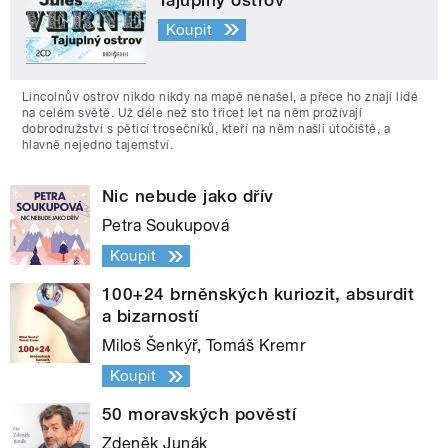
Tajuplný ostrov
Koupit
Lincolnův ostrov nikdo nikdy na mapě nenašel, a přece ho znají lidé
na celém světě. Už déle než sto třicet let na něm prožívají
dobrodružství s pěticí trosečníků, kteří na něm našli útočiště, a
hlavně nejedno tajemství.
Nic nebude jako dřív
Petra Soukupová
Koupit
100+24 brněnských kuriozit, absurdit
a bizarností
Miloš Šenkýř, Tomáš Kremr
Koupit
50 moravských pověstí
Zdeněk Junák