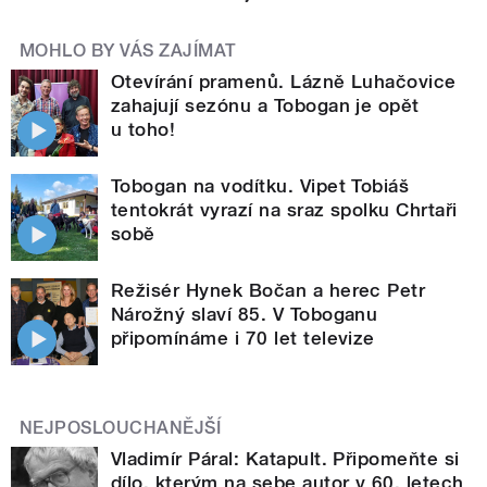
MOHLO BY VÁS ZAJÍMAT
Otevírání pramenů. Lázně Luhačovice
zahajují sezónu a Tobogan je opět
u toho!
Tobogan na vodítku. Vipet Tobiáš
tentokrát vyrazí na sraz spolku Chrtaři
sobě
Režisér Hynek Bočan a herec Petr
Nárožný slaví 85. V Toboganu
připomínáme i 70 let televize
NEJPOSLOUCHANĚJŠÍ
Vladimír Páral: Katapult. Připomeňte si
dílo, kterým na sebe autor v 60. letech