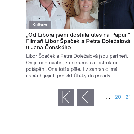
Kultura
„Od Libora jsem dostala útes na Papui.“
Filmaři Libor Špaček a Petra Doležalová
u Jana Čenského
Libor Špaček a Petra Doležalová jsou partneři.
On je cestovatel, kameraman a instruktor
potápění. Ona fotí a píše. I v zahraničí má
úspěch jejich projekt Útěky do přírody.
STRÁNKY
…
20
21
« první
‹ předchozí