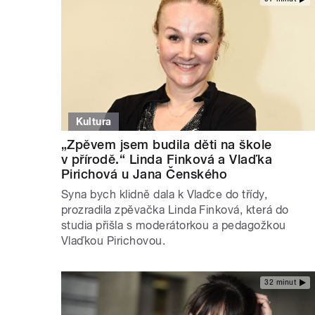
Kultura
„Zpěvem jsem budila děti na škole
v přírodě.“ Linda Finková a Vlaďka
Pirichová u Jana Čenského
Syna bych klidně dala k Vlaďce do třídy,
prozradila zpěvačka Linda Finková, která do
studia přišla s moderátorkou a pedagožkou
Vlaďkou Pirichovou.
32 minut