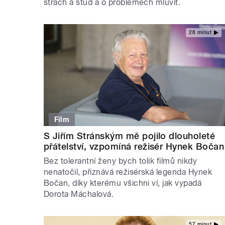
strach a stud a o problémech mluvit.
26 minut
Film
S Jiřím Stránským mě pojilo dlouholeté
přátelství, vzpomíná režisér Hynek Bočan
Bez tolerantní ženy bych tolik filmů nikdy
nenatočil, přiznává režisérská legenda Hynek
Bočan, díky kterému všichni ví, jak vypadá
Dorota Máchalová.
57 minut