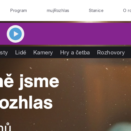
Program
mujRozhlas
Stanice
O r
isty
Lidé
Kamery
Hry a četba
Rozhovory