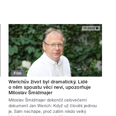
28 minut
Film
Werichův život byl dramatický. Lidé
o něm spoustu věcí neví, upozorňuje
Miloslav Šmídmajer
Miloslav Šmídmajer dokončil celovečerní
dokument Jan Werich: Když už člověk jednou
je. Sám nechápe, proč zatím nikdo velký