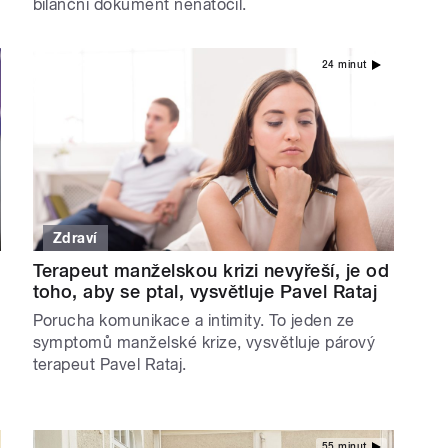
bilanční dokument nenatočil.
24 minut
Zdraví
Terapeut manželskou krizi nevyřeší, je od
toho, aby se ptal, vysvětluje Pavel Rataj
Porucha komunikace a intimity. To jeden ze
symptomů manželské krize, vysvětluje párový
terapeut Pavel Rataj.
55 minut