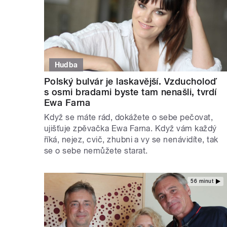
Hudba
Polský bulvár je laskavější. Vzducholoď
s osmi bradami byste tam nenašli, tvrdí
Ewa Farna
Když se máte rád, dokážete o sebe pečovat,
ujišťuje zpěvačka Ewa Farna. Když vám každý
říká, nejez, cvič, zhubni a vy se nenávidíte, tak
se o sebe nemůžete starat.
56 minut