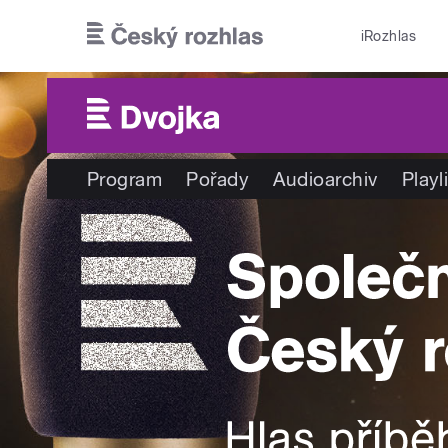
Přejít k hlavnímu obsahu
iRozhlas
Program
Pořady
Audioarchiv
Playl