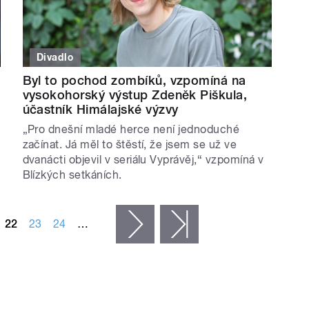
Divadlo
Byl to pochod zombíků, vzpomíná na
vysokohorský výstup Zdeněk Piškula,
účastník Himálajské výzvy
„Pro dnešní mladé herce není jednoduché
začínat. Já měl to štěstí, že jsem se už ve
dvanácti objevil v seriálu Vyprávěj,“ vzpomíná v
Blízkých setkáních.
22
23
24
…
následující ›
poslední »