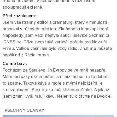
trochu nevšední. V současné době s rozhlasem
spolupracuji externě.
Před rozhlasem:
Jsem všestranný editor a dramaturg, který v minulosti
pracoval v různých médiích. Zkušenosti k nezaplacení.
Naposledy jsem vedl lifestyle sekci Televize Seznam či
iDNES.cz. Dříve jsem také vyráběl pořady pro Novu či
Primu. Velkou vášní ale bylo vždy rádio. Znát mě můžete
například z Rádia Impuls.
Co mě baví:
Pocházím ze Sarajeva, jih Evropy se ve mně nezapře.
Mám rád úzký okruh přátel, s nimiž rád sdílím to dobré i
to špatné. Taková káva u moře s mými nejbližšími je
k nezaplacení. Stejně jako můj kříženec Zrnko. A jak už
jsem zmínil výš, miluji kávu. Nejen tu o čtvrté na Dvojce.
VŠECHNY ČLÁNKY