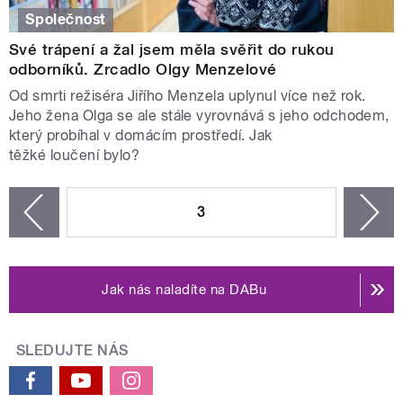
Společnost
Své trápení a žal jsem měla svěřit do rukou
odborníků. Zrcadlo Olgy Menzelové
Od smrti režiséra Jiřího Menzela uplynul více než rok.
Jeho žena Olga se ale stále vyrovnává s jeho odchodem,
který probíhal v domácím prostředí. Jak
těžké loučení bylo?
STRÁNKY
3
n
zí
Jak nás naladíte na DABu
SLEDUJTE NÁS