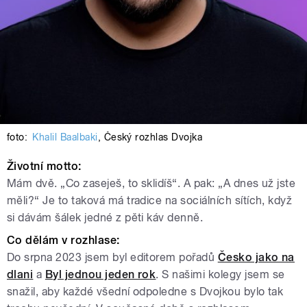
foto:
Khalil Baalbaki
,
Český rozhlas Dvojka
Životní motto:
Mám dvě. „Co zaseješ, to sklidíš“. A pak: „A dnes už jste
měli?“ Je to taková má tradice na sociálních sítích, když
si dávám šálek jedné z pěti káv denně.
Co dělám v rozhlase:
Do srpna 2023 jsem byl editorem pořadů
Česko jako na
dlani
a
Byl jednou jeden rok
.
S našimi kolegy jsem se
snažil, aby každé všední odpoledne s Dvojkou bylo tak