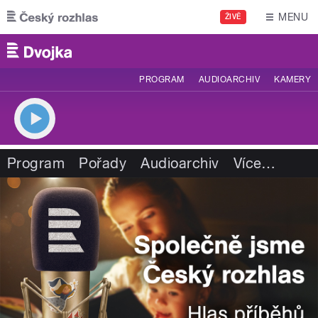
Přejít k hlavnímu obsahu
MENU
ŽIVĚ
PROGRAM
AUDIOARCHIV
KAMERY
Program
Pořady
Audioarchiv
Více
…