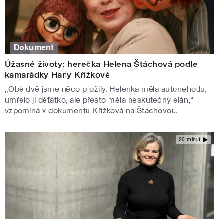
Dokument
Úžasné životy: herečka Helena Štáchová podle
kamarádky Hany Křížkové
„Obě dvě jsme něco prožily. Helenka měla autonehodu,
umřelo jí děťátko, ale přesto měla neskutečný elán,“
vzpomíná v dokumentu Křížková na Štáchovou.
20 minut