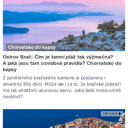
Chorvatsko do kapsy
Ostrov Brač: Čím je tamní pláž tak výjimečná?
A jaká jsou tam covidová pravidla? Chorvatsko do
kapsy
Z pověstného bračského kamene je postavený i
americký Bílý dům. Může ale i za to, že bračské pobřeží
má tak atraktivní azurovou barvu. Jaká další místa určitě
navštívit?
106 minut