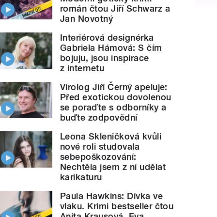
román čtou Jiří Schwarz a
Jan Novotný
Interiérová designérka
Gabriela Hámová: S čím
bojuju, jsou inspirace
z internetu
Virolog Jiří Černý apeluje:
Před exotickou dovolenou
se poraďte s odborníky a
buďte zodpovědní
Leona Skleničková kvůli
nové roli studovala
sebepoškozování:
Nechtěla jsem z ní udělat
karikaturu
Paula Hawkins: Dívka ve
vlaku. Krimi bestseller čtou
Anita Krausová, Eva