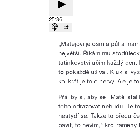
25:36
„Matějovi je osm a půl a mám 
největší. Říkám mu stodůlecký
tatínkovství učím každý den. 
to pokaždé užíval. Kluk si v
kolikrát je to o nervy. Ale je 
Přál by si, aby se i Matěj sta
toho odrazovat nebudu. Je to
nestydí se. Takže to předurčen
bavit, to nevím,“ krčí rameny