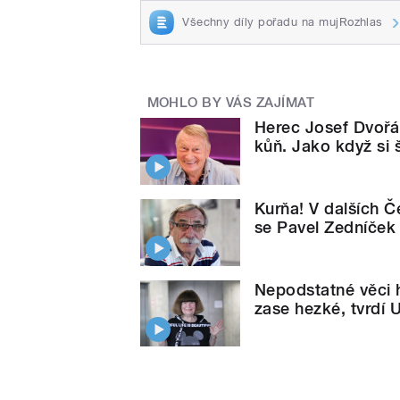
Všechny díly pořadu na mujRozhlas
MOHLO BY VÁS ZAJÍMAT
Herec Josef Dvořák
kůň. Jako když si
Kurňa! V dalších Č
se Pavel Zedníček
Nepodstatné věci h
zase hezké, tvrdí 