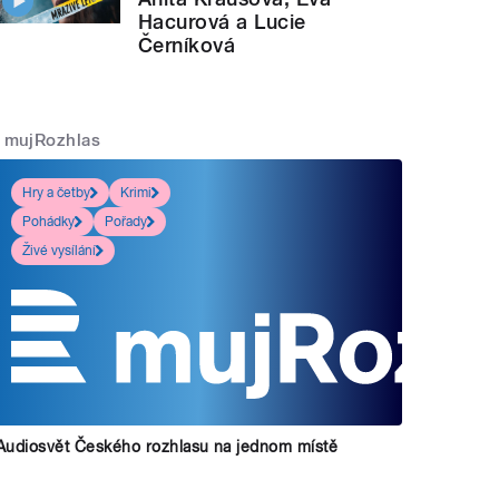
Hacurová a Lucie
Černíková
mujRozhlas
Hry a četby
Krimi
Pohádky
Pořady
Živé vysílání
Audiosvět Českého rozhlasu na jednom místě