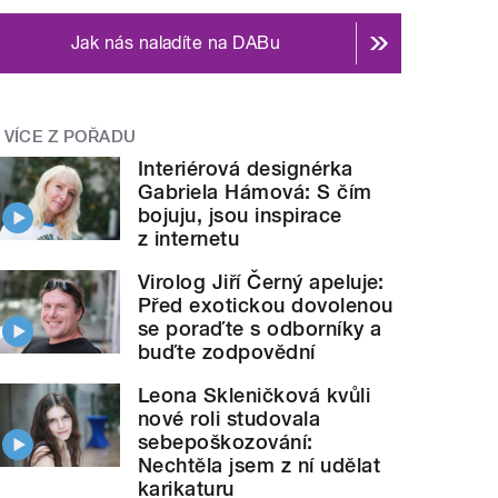
Jak nás naladíte na DABu
VÍCE Z POŘADU
Interiérová designérka
Gabriela Hámová: S čím
bojuju, jsou inspirace
z internetu
Virolog Jiří Černý apeluje:
Před exotickou dovolenou
se poraďte s odborníky a
buďte zodpovědní
Leona Skleničková kvůli
nové roli studovala
sebepoškozování:
Nechtěla jsem z ní udělat
karikaturu