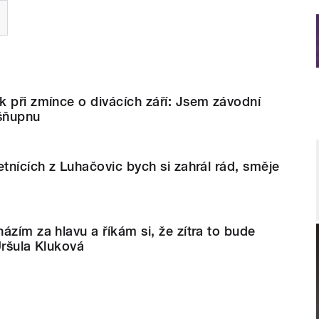
 při zmínce o divácích září: Jsem závodní
 šňupnu
etnících z Luhačovic bych si zahrál rád, směje
ázím za hlavu a říkám si, že zítra to bude
Uršula Kluková