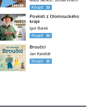
Miloš Šenkýř, Tomáš Kremr
Koupit
Pověsti z Olomouckého
kraje
Igor Bareš
Koupit
Broučci
Jan Karafiát
Koupit