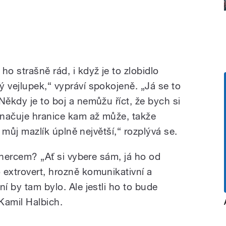
ho strašně rád, i když je to zlobidlo
 vejlupek,“ vypráví spokojeně. „Já se to
Někdy je to boj a nemůžu říct, že bych si
yznačuje hranice kam až může, takže
to můj mazlík úplně největší,“ rozplývá se.
l hercem? „Ať si vybere sám, já ho od
 extrovert, hrozně komunikativní a
í by tam bylo. Ale jestli ho to bude
 Kamil Halbich.