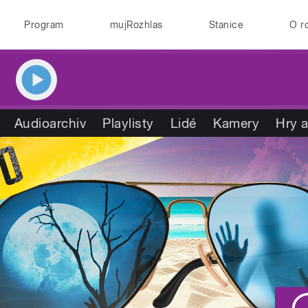
Program
mujRozhlas
Stanice
O r
Audioarchiv
Playlisty
Lidé
Kamery
Hry a