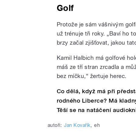
Golf
Protože je sám vášnivým golfi
už trénuje tři roky. „Baví ho t
brzy začal zjišťovat, jakou ta
Kamil Halbich má golfové hole
máš ze tří stran zrcadla a m
bez míčku,“ žertuje herec.
Co dělá, když má při předst
rodného Liberce? Má kladn
Těší se na natáčení audiokn
autoři:
Jan Kovařík
,
eh