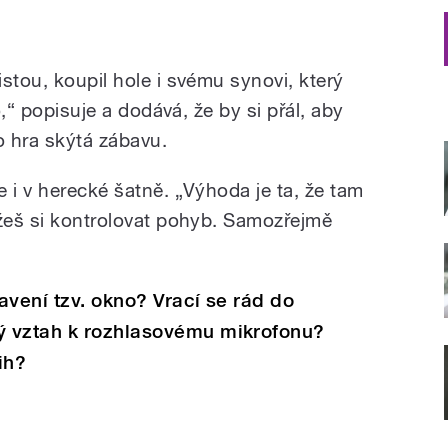
stou, koupil hole i svému synovi, který
o,“ popisuje a dodává, že by si přál, aby
to hra skýtá zábavu.
 i v herecké šatně. „Výhoda je ta, že tam
ůžeš si kontrolovat pohyb. Samozřejmě
avení tzv. okno? Vrací se rád do
ý vztah k rozhlasovému mikrofonu?
ih?