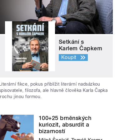
Setkání s
Karlem Čapkem
Koupit
Literární fikce, pokus přiblížit literární nadsázkou
spisovatele, filozofa, ale hlavně člověka Karla Čapka
trochu jinou formou.
100+25 brněnských
kuriozit, absurdit a
bizarností