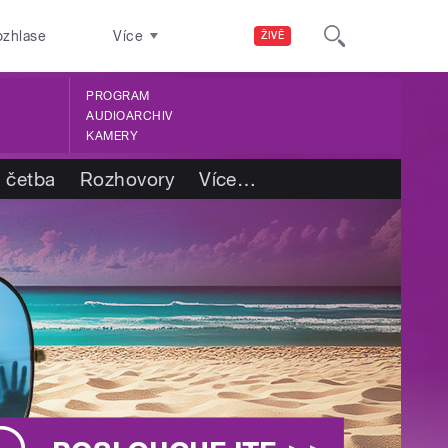
ozhlase
Více
ŽIVĚ
PROGRAM
AUDIOARCHIV
KAMERY
 četba
Rozhovory
Více
…